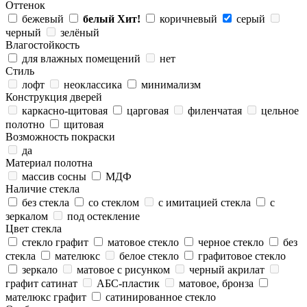
Оттенок
бежевый
белый
Хит!
коричневый
серый
черный
зелёный
Влагостойкость
для влажных помещений
нет
Стиль
лофт
неоклассика
минимализм
Конструкция дверей
каркасно-щитовая
царговая
филенчатая
цельное
полотно
щитовая
Возможность покраски
да
Материал полотна
массив сосны
МДФ
Наличие стекла
без стекла
со стеклом
с имитацией стекла
с
зеркалом
под остекление
Цвет стекла
стекло графит
матовое стекло
черное стекло
без
стекла
мателюкс
белое стекло
графитовое стекло
зеркало
матовое с рисунком
черный акрилат
графит сатинат
АБС-пластик
матовое, бронза
мателюкс графит
сатинированное стекло