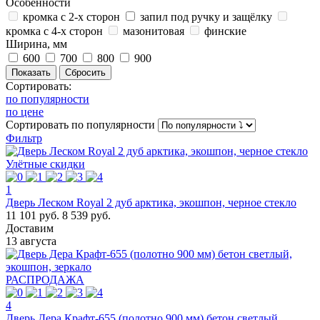
Особенности
кромка с 2-х сторон
запил под ручку и защёлку
кромка с 4-х сторон
мазонитовая
финские
Ширина, мм
600
700
800
900
Сортировать:
по популярности
по цене
Сортировать
по популярности
Фильтр
Улётные скидки
1
Дверь Леском Royal 2 дуб арктика, экошпон, черное стекло
11 101 руб.
8 539 руб.
Доставим
13 августа
РАСПРОДАЖА
4
Дверь Дера Крафт-655 (полотно 900 мм) бетон светлый,