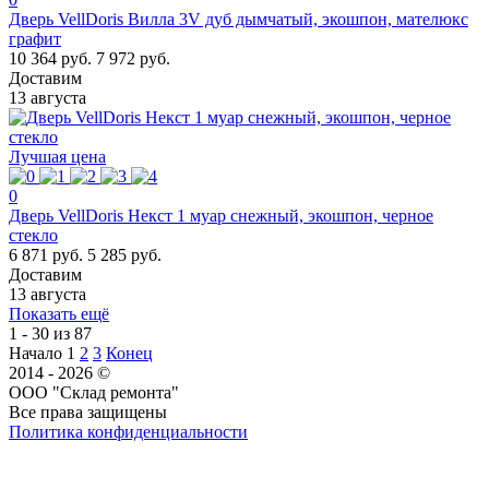
Дверь VellDoris Вилла 3V дуб дымчатый, экошпон, мателюкс
графит
10 364 руб.
7 972 руб.
Доставим
13 августа
Лучшая цена
0
Дверь VellDoris Некст 1 муар снежный, экошпон, черное
стекло
6 871 руб.
5 285 руб.
Доставим
13 августа
Показать ещё
1 - 30 из 87
Начало
1
2
3
Конец
2014 - 2026 ©
ООО "Склад ремонта"
Все права защищены
Политика конфиденциальности
Наша группа Вконтакте
Наш канал YouTube