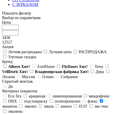
С ЗЕРКАЛОМ
Показать фильтр
Выбор по параметрам
Цена
3458
12527
Акция
Летняя распродажа
Лучшая цена
РАСПРОДАЖА
Улетные скидки
Бренд
Albero
Хит!
AxelDoors
FlyDoors
Хит!
Terry
VellDoris
Хит!
Владимирская фабрика
Хит!
Дера
Леском
Массив
Олови
Собрание
Скрытый монтаж
Да
Материал покрытия
Eco Tex
крашеная
ламинированная
микрофлекс
ПВХ
под покраску
полипропилен
флекс
экошпон
эмалит
эмаль
винил
ПЭТ
эко текс
эмалюкс