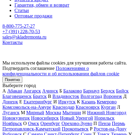
Гарантия, обмен и возврат
Статьи
Оптовые продажи
8-800-775-27-27
+7 (391) 228-70-53
sales@skladremonta.ru
Контакты
Мы используем файлы cookies для улучшения работы сайта.
Подтвердить соглашение
Положениями о
конфиденциальности и об использовании файлов cookie
Понятно
Выберите город
А
Абакан
Ангарск
Ачинск
Б
Балаково
Барнаул
Бердск
Бийск
Благовещенск
Братск
В
Владивосток
Волгоград
Воронеж
Д
Донецк
Е
Екатеринбург
И
Иркутск
К
Казань
Кемерово
Комсомольск-на-Амуре
Краснодар
Красноярск
Курган
Л
Луганск
М
Мирный
Москва
Мытищи
Н
Нижний Новгород
Новокузнецк
Новосибирск
Новый Уренгой
Норильск
Ноябрьск
О
Омск
Оренбург
Орехово-Зуево
П
Пенза
Пермь
Петропавловск-Камчатский
Прокопьевск
Р
Ростов-на-Дону
Рубцовск
С
Самара
Санкт-Петербург
Сочи
Т
Томск
Тюмень
У