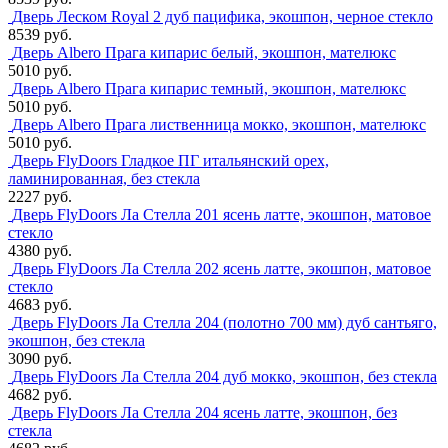
Дверь Леском Royal 2 дуб пацифика, экошпон, черное стекло
8539 руб.
Дверь Albero Прага кипарис белый, экошпон, мателюкс
5010 руб.
Дверь Albero Прага кипарис темный, экошпон, мателюкс
5010 руб.
Дверь Albero Прага лиственница мокко, экошпон, мателюкс
5010 руб.
Дверь FlyDoors Гладкое ПГ итальянский орех,
ламинированная, без стекла
2227 руб.
Дверь FlyDoors Ла Стелла 201 ясень латте, экошпон, матовое
стекло
4380 руб.
Дверь FlyDoors Ла Стелла 202 ясень латте, экошпон, матовое
стекло
4683 руб.
Дверь FlyDoors Ла Стелла 204 (полотно 700 мм) дуб сантьяго,
экошпон, без стекла
3090 руб.
Дверь FlyDoors Ла Стелла 204 дуб мокко, экошпон, без стекла
4682 руб.
Дверь FlyDoors Ла Стелла 204 ясень латте, экошпон, без
стекла