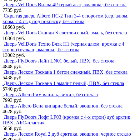
Дверь VellDoris Вилла 4P серый агат, эмалюкс, без стекла
7735 руб.
Скрытая дверь Albero ПС-2 Тип 3-4 с порогом (сер. алюм.
кром. с 4 ст.), под покраску, без стекла
18663 руб.
Дверь VellDoris Сканди S светло-серый, эмаль, без стекла
10364 руб.
Дверь VellDoris Техно Блэк H1 (черная алюм. кромка с 4
сторон) вулкан, эмалюкс, без стекла
13002 руб.
Дверь FlyDoors Лайн LN01 белый, ПВХ, без стекла
4848 руб.
Дверь Леском Тоскана 1 бетон снежный, ПВХ, без стекла
5438 руб.
Дверь Леском Тоскана 1 эмалит белый, ПВХ, без стекла
5740 руб.
Дверь Albero Рим ваниль, винил, без стекла
7993 руб.
Дверь Albero Вена кипарис белый, экошпон, без стекла
4628 руб.
Дверь FlyDoors Лофт LF03 (кромка с 4-х строн) дуб арктик,
ПВХ, АБС-пластик
5858 руб.
Дверь Леском Royal 2 дуб арктика, экошпон, черное стекло
8539 руб.