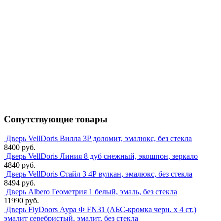
Сопутствующие товары
Дверь VellDoris Вилла 3P доломит, эмалюкс, без стекла
8400 руб.
Дверь VellDoris Линия 8 дуб снежный, экошпон, зеркало
4840 руб.
Дверь VellDoris Стайл 3 4Р вулкан, эмалюкс, без стекла
8494 руб.
Дверь Albero Геометрия 1 белый, эмаль, без стекла
11990 руб.
Дверь FlyDoors Аура Ф FN31 (АБС-кромка черн. х 4 ст.)
эмалит серебристый, эмалит, без стекла