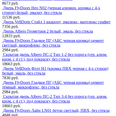
8673 руб.
Дверь FlyDoors Нео N02 (черная алюмин. кромка с 4-х
сторон) белый, эмалит, без стекла
11536 руб.
Дверь VellDoris Стайл 1 кварцит, эмалюкс, мателюкс графит
7356 руб.
Дверь Albero Геометрия 2 белый, эмаль, без стекла
12833 руб.
Дверь FlyDoors Гладкое ПГ (АБС черная кромка) цемент
светлый, микрофлекс, без стекла
2984 руб.
Скрытая дверь Albero ПС-2 Тип 1-2 без порога (сер. алюм.
кром. с 4 ст.), под покраску, без стекла
18663 руб.
Дверь VellDoris Флэт H1 (кромка ПВХ черная с 4-х сторон)
белый, эмаль, без стекла
7830 руб.
Дверь FlyDoors Гладкое ПГ (АБС черная кромка) цемент
тёмный, микрофлекс, без стекла
2984 руб.
Скрытая дверь Albero ПС-2 Тип 3-4 без порога (сер. алюм.
кром. с 4 ст.), под покраску, без стекла
18663 руб.
Дверь FlyDoors Лайн LN01 бетон светлый, ПВХ, без стекла
4848 руб.