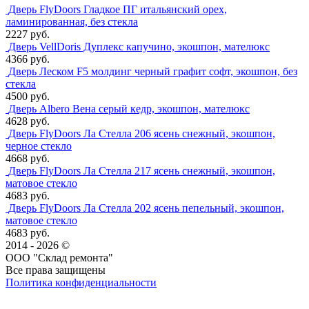
Дверь FlyDoors Гладкое ПГ итальянский орех,
ламинированная, без стекла
2227 руб.
Дверь VellDoris Дуплекс капучино, экошпон, мателюкс
4366 руб.
Дверь Леском F5 молдинг черный графит софт, экошпон, без
стекла
4500 руб.
Дверь Albero Вена серый кедр, экошпон, мателюкс
4628 руб.
Дверь FlyDoors Ла Стелла 206 ясень снежный, экошпон,
черное стекло
4668 руб.
Дверь FlyDoors Ла Стелла 217 ясень снежный, экошпон,
матовое стекло
4683 руб.
Дверь FlyDoors Ла Стелла 202 ясень пепельный, экошпон,
матовое стекло
4683 руб.
2014 - 2026 ©
ООО "Склад ремонта"
Все права защищены
Политика конфиденциальности
Наша группа Вконтакте
Наш канал YouTube