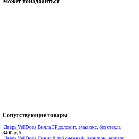
Может понадобиться
Сопутствующие товары
Дверь VellDoris Вилла 3P доломит, эмалюкс, без стекла
8400 руб.
Дверь VellDoris Линия 8 дуб снежный, экошпон, зеркало