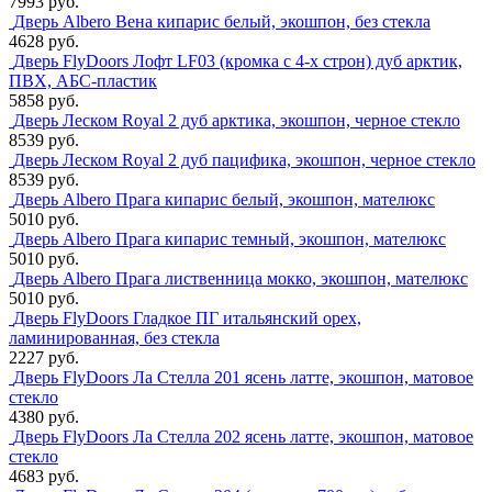
7993 руб.
Дверь Albero Вена кипарис белый, экошпон, без стекла
4628 руб.
Дверь FlyDoors Лофт LF03 (кромка с 4-х строн) дуб арктик,
ПВХ, АБС-пластик
5858 руб.
Дверь Леском Royal 2 дуб арктика, экошпон, черное стекло
8539 руб.
Дверь Леском Royal 2 дуб пацифика, экошпон, черное стекло
8539 руб.
Дверь Albero Прага кипарис белый, экошпон, мателюкс
5010 руб.
Дверь Albero Прага кипарис темный, экошпон, мателюкс
5010 руб.
Дверь Albero Прага лиственница мокко, экошпон, мателюкс
5010 руб.
Дверь FlyDoors Гладкое ПГ итальянский орех,
ламинированная, без стекла
2227 руб.
Дверь FlyDoors Ла Стелла 201 ясень латте, экошпон, матовое
стекло
4380 руб.
Дверь FlyDoors Ла Стелла 202 ясень латте, экошпон, матовое
стекло
4683 руб.