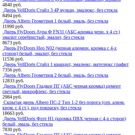
4840 руб.
Дверь VellDoris Стайл 3 4Р вулкан, эмалюкс, без стекла
8494 руб.
Дверь Albero Геометрия 1 белый, эмаль, без стекла
11990 руб.
Дверь FlyDoors Аура Ф FN31 (АБС-кромка черн. х 4 ст.)
эмалит серебристый, эмалит, без стекла
8673 руб.
Дверь FlyDoors Нео N02 (черная алюмин. кромка с 4-х
сторон) белый, эмалит, без стекла
11536 руб.
Дверь VellDoris Стайл 1 кварцит, эмалюкс, мателюкс графит
7356 руб.
Дверь Albero Геометрия 2 белый, эмаль, без стекла
12833 руб.
Дверь FlyDoors Гладкое ПГ (АБС черная кромка) цемент
светлый, микрофлекс, без стекла
2984 руб.
Скрытая дверь Albero ПС-2 Тип 1-2 без порога (сер. алюм.
кром. с 4 ст.), под покраску, без стекла
18663 руб.
Дверь VellDoris Флэт H1 (кромка ПВХ черная с 4-х сторон)
белый, эмаль, без стекла
7830 руб.
Дверь FlyDoors Гладкое ПГ (АБС черная кромка) цемент