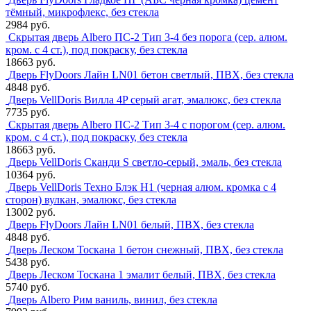
тёмный, микрофлекс, без стекла
2984 руб.
Скрытая дверь Albero ПС-2 Тип 3-4 без порога (сер. алюм.
кром. с 4 ст.), под покраску, без стекла
18663 руб.
Дверь FlyDoors Лайн LN01 бетон светлый, ПВХ, без стекла
4848 руб.
Дверь VellDoris Вилла 4P серый агат, эмалюкс, без стекла
7735 руб.
Скрытая дверь Albero ПС-2 Тип 3-4 с порогом (сер. алюм.
кром. с 4 ст.), под покраску, без стекла
18663 руб.
Дверь VellDoris Сканди S светло-серый, эмаль, без стекла
10364 руб.
Дверь VellDoris Техно Блэк H1 (черная алюм. кромка с 4
сторон) вулкан, эмалюкс, без стекла
13002 руб.
Дверь FlyDoors Лайн LN01 белый, ПВХ, без стекла
4848 руб.
Дверь Леском Тоскана 1 бетон снежный, ПВХ, без стекла
5438 руб.
Дверь Леском Тоскана 1 эмалит белый, ПВХ, без стекла
5740 руб.
Дверь Albero Рим ваниль, винил, без стекла