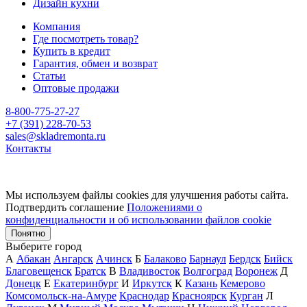
Дизайн кухни
Компания
Где посмотреть товар?
Купить в кредит
Гарантия, обмен и возврат
Статьи
Оптовые продажи
8-800-775-27-27
+7 (391) 228-70-53
sales@skladremonta.ru
Контакты
Мы используем файлы cookies для улучшения работы сайта.
Подтвердить соглашение
Положениями о
конфиденциальности и об использовании файлов cookie
Понятно
Выберите город
А
Абакан
Ангарск
Ачинск
Б
Балаково
Барнаул
Бердск
Бийск
Благовещенск
Братск
В
Владивосток
Волгоград
Воронеж
Д
Донецк
Е
Екатеринбург
И
Иркутск
К
Казань
Кемерово
Комсомольск-на-Амуре
Краснодар
Красноярск
Курган
Л