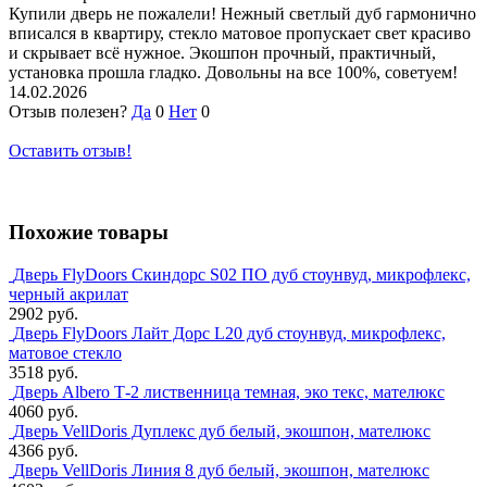
Купили дверь не пожалели! Нежный светлый дуб гармонично
вписался в квартиру, стекло матовое пропускает свет красиво
и скрывает всё нужное. Экошпон прочный, практичный,
установка прошла гладко. Довольны на все 100%, советуем!
14.02.2026
Отзыв полезен?
Да
0
Нет
0
Оставить отзыв!
Похожие товары
Дверь FlyDoors Скиндорс S02 ПО дуб стоунвуд, микрофлекс,
черный акрилат
2902 руб.
Дверь FlyDoors Лайт Дорс L20 дуб стоунвуд, микрофлекс,
матовое стекло
3518 руб.
Дверь Albero Т-2 лиственница темная, эко текс, мателюкс
4060 руб.
Дверь VellDoris Дуплекс дуб белый, экошпон, мателюкс
4366 руб.
Дверь VellDoris Линия 8 дуб белый, экошпон, мателюкс