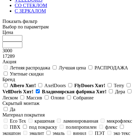
СО СТЕКЛОМ
С ЗЕРКАЛОМ
Показать фильтр
Выбор по параметрам
Цена
3000
17289
Акция
Летняя распродажа
Лучшая цена
РАСПРОДАЖА
Улетные скидки
Бренд
Albero
Хит!
AxelDoors
FlyDoors
Хит!
Terry
VellDoris
Хит!
Владимирская фабрика
Хит!
Дера
Леском
Массив
Олови
Собрание
Скрытый монтаж
Да
Материал покрытия
Eco Tex
крашеная
ламинированная
микрофлекс
ПВХ
под покраску
полипропилен
флекс
экошпон
эмалит
эмаль
винил
ПЭТ
эко текс