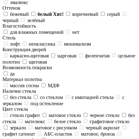
эмалюкс
Оттенок
бежевый
белый
Хит!
коричневый
серый
черный
зелёный
Влагостойкость
для влажных помещений
нет
Стиль
лофт
неоклассика
минимализм
Конструкция дверей
каркасно-щитовая
царговая
филенчатая
цельное
полотно
щитовая
Возможность покраски
да
Материал полотна
массив сосны
МДФ
Наличие стекла
без стекла
со стеклом
с имитацией стекла
с
зеркалом
под остекление
Цвет стекла
стекло графит
матовое стекло
черное стекло
без
стекла
мателюкс
белое стекло
графитовое стекло
зеркало
матовое с рисунком
черный акрилат
графит сатинат
АБС-пластик
матовое, бронза