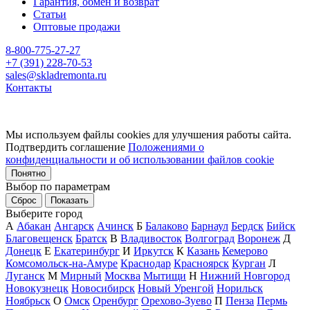
Гарантия, обмен и возврат
Статьи
Оптовые продажи
8-800-775-27-27
+7 (391) 228-70-53
sales@skladremonta.ru
Контакты
Мы используем файлы cookies для улучшения работы сайта.
Подтвердить соглашение
Положениями о
конфиденциальности и об использовании файлов cookie
Понятно
Выбор по параметрам
Сброс
Показать
Выберите город
А
Абакан
Ангарск
Ачинск
Б
Балаково
Барнаул
Бердск
Бийск
Благовещенск
Братск
В
Владивосток
Волгоград
Воронеж
Д
Донецк
Е
Екатеринбург
И
Иркутск
К
Казань
Кемерово
Комсомольск-на-Амуре
Краснодар
Красноярск
Курган
Л
Луганск
М
Мирный
Москва
Мытищи
Н
Нижний Новгород
Новокузнецк
Новосибирск
Новый Уренгой
Норильск
Ноябрьск
О
Омск
Оренбург
Орехово-Зуево
П
Пенза
Пермь