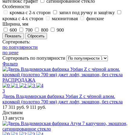
мателюкс графит
сатинированное стекло
Особенности
кромка с 2-х сторон
запил под ручку и защёлку
кромка с 4-х сторон
мазонитовая
финские
Ширина, мм
600
700
800
900
Сортировать:
по популярности
по цене
Сортировать
по популярности
Фильтр
РАСПРОДАЖА
3
Дверь Владимирская фабрика Урбан Z с чёрной алюм.
кромкой (полотно 700 мм) джет лофт, экошпон, без стекла
17 311 руб.
9 111 руб.
Доставим
13 августа