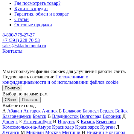
Где посмотреть товар?
Купить в кредит
Гарантия, обмен и возврат
Статьи
Оптовые продажи
8-800-775-27-27
+7 (391) 228-70-53
sales@skladremonta.ru
Контакты
Мы используем файлы cookies для улучшения работы сайта.
Подтвердить соглашение
Положениями о
конфиденциальности и об использовании файлов cookie
Понятно
Выбор по параметрам
Сброс
Показать
Выберите город
А
Абакан
Ангарск
Ачинск
Б
Балаково
Барнаул
Бердск
Бийск
Благовещенск
Братск
В
Владивосток
Волгоград
Воронеж
Д
Донецк
Е
Екатеринбург
И
Иркутск
К
Казань
Кемерово
Комсомольск-на-Амуре
Краснодар
Красноярск
Курган
Л
Луганск
М
Мирный
Москва
Мытищи
Н
Нижний Новгород