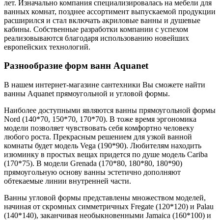
лет. Изначально компания специализировалась на мебели для
ванных комнат, позднее ассортимент выпускаемой продукции
расширился и стал включать акриловые ванны и душевые
кабины. Собственные разработки компании с успехом
реализовываются благодаря использованию новейших
европейских технологий.
Разнообразие форм ванн Aquanet
В нашем интернет-магазине сантехники Вы сможете найти
ванны Aquanet прямоугольной и угловой формы.
Наиболее доступными являются ванны прямоугольной формы
Nord (140*70, 150*70, 170*70). В тоже время эргономика
модели позволяет чувствовать себя комфортно человеку
любого роста. Прекрасным решением для узкой ванной
комнаты будет модель Vega (190*90). Любителям находить
изюминку в простых вещах придется по душе модель Cariba
(170*75). В модели Grenada (170*80, 180*80, 180*90)
прямоугольную основу ванны эстетично дополняют
обтекаемые линии внутренней части.
Ванны угловой формы представлены множеством моделей,
начиная от скромных симметричных Fregate (120*120) и Palau
(140*140), заканчивая необыкновенными Jamaica (160*100) и