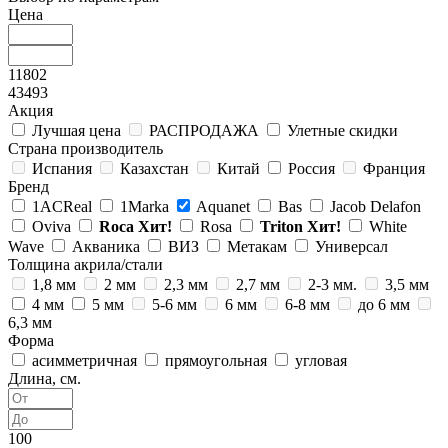
Цена
11802
43493
Акция
Лучшая цена
РАСПРОДАЖА
Улетные скидки
Страна производитель
Испания
Казахстан
Китай
Россия
Франция
Бренд
1ACReal
1Marka
Aquanet
Bas
Jacob Delafon
Oviva
Roca
Хит!
Rosa
Triton
Хит!
White
Wave
Акваника
ВИЗ
Метакам
Универсал
Толщина акрила/стали
1,8 мм
2 мм
2,3 мм
2,7 мм
2-3 мм.
3,5 мм
4 мм
5 мм
5-6 мм
6 мм
6-8 мм
до 6 мм
6,3 мм
Форма
асимметричная
прямоугольная
угловая
Длина, см.
100