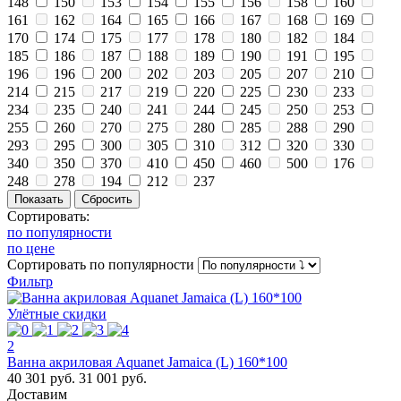
148
150
153
154
155
156
158
160
161
162
164
165
166
167
168
169
170
174
175
177
178
180
182
184
185
186
187
188
189
190
191
195
196
196
200
202
203
205
207
210
214
215
217
219
220
225
230
233
234
235
240
241
244
245
250
253
255
260
270
275
280
285
288
290
293
295
300
305
310
312
320
330
340
350
370
410
450
460
500
176
248
278
194
212
237
Сортировать:
по популярности
по цене
Сортировать
по популярности
Фильтр
Улётные скидки
2
Ванна акриловая Aquanet Jamaica (L) 160*100
40 301 руб.
31 001 руб.
Доставим