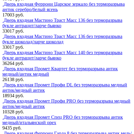
Дверь входная Феррони Царское зеркало без терморазрыва
антик серебро/белый ясень
17003 руб.
Дверь входная Мастино Траст Масс 136 без терморазрыва
букле антрацит/ларче бьянко
33017 руб.
Дверь входная Мастино Траст Масс 136 без терморазрыва
букле шоколад/ларче шоколад
33017 руб.
Дверь входная Мастино Траст Масс 140 без терморазрыва
букле антрацит/ларче бьянко
36264 руб.
Дверь входная Промет Квартет без терморазрыва антик
медный/антик медный
26138 руб.
Дверь входная Промет Профи DL без терморазрыва медный
антик/медный антик
18934 руб.
Дверь входная Промет Профи PRO без терморазрыва медный
антик/медный антик
10328 руб.
Дверь входная Промет Спец PRO без терморазрыва антик
медный/итальянский орех
9435 руб.
Дверь входная Феррони Гарда 8 без терморазрыва антик медь/