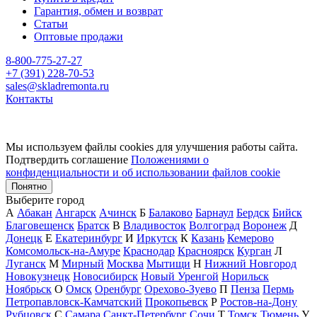
Гарантия, обмен и возврат
Статьи
Оптовые продажи
8-800-775-27-27
+7 (391) 228-70-53
sales@skladremonta.ru
Контакты
Мы используем файлы cookies для улучшения работы сайта.
Подтвердить соглашение
Положениями о
конфиденциальности и об использовании файлов cookie
Понятно
Выберите город
А
Абакан
Ангарск
Ачинск
Б
Балаково
Барнаул
Бердск
Бийск
Благовещенск
Братск
В
Владивосток
Волгоград
Воронеж
Д
Донецк
Е
Екатеринбург
И
Иркутск
К
Казань
Кемерово
Комсомольск-на-Амуре
Краснодар
Красноярск
Курган
Л
Луганск
М
Мирный
Москва
Мытищи
Н
Нижний Новгород
Новокузнецк
Новосибирск
Новый Уренгой
Норильск
Ноябрьск
О
Омск
Оренбург
Орехово-Зуево
П
Пенза
Пермь
Петропавловск-Камчатский
Прокопьевск
Р
Ростов-на-Дону
Рубцовск
С
Самара
Санкт-Петербург
Сочи
Т
Томск
Тюмень
У