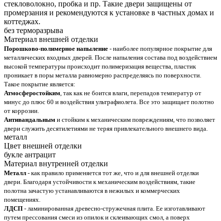
стекловолокно, пробка и пр. Такие двери защищены от
промерзания и рекомендуются к установке в частных домах и
коттеджах.
без терморазрыва
Материал внешней отделки
Порошково-полимерное напыление
- наиболее популярное покрытие для
металлических входных дверей. После напыления состава под воздействием
высокой температуры происходит полимеризация вещества, пластик
проникает в поры металла равномерно распределяясь по поверхности.
Такое покрытие является:
Атмосферостойким
, так как не боится влаги, перепадов температур от
минус до плюс 60 и воздействия ультрафиолета. Все это защищает полотно
от коррозии.
Антивандальным
и стойким к механическим повреждениям, что позволяет
двери служить десятилетиями не теряя привлекательного внешнего вида.
металл
Цвет внешней отделки
букле антрацит
Материал внутренней отделки
Металл
- как правило применяется тот же, что и для внешней отделки
двери. Благодаря устойчивости к механическим воздействиям, такие
полотна зачастую устанавливаются в нежилых и коммерческих
помещениях.
ЛДСП
- ламинированная древесно-стружечная плита. Ее изготавливают
путем прессования смеси из опилок и склеивающих смол, а поверх