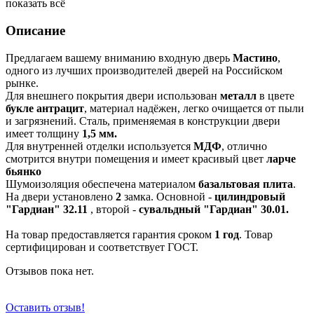
показать всё
Описание
Предлагаем вашему вниманию входную дверь
Мастино
,
одного из лучших производителей дверей на Российском
рынке.
Для внешнего покрытия двери использован
металл
в цвете
букле антрацит
, материал надёжен, легко очищается от пыли
и загрязнений. Сталь, применяемая в конструкции двери
имеет толщину
1,5 мм.
Для внутренней отделки используется
МДФ
, отлично
смотрится внутри помещения и имеет красивый цвет
ларче
бьянко
Шумоизоляция обеспечена материалом
базальтовая плита
.
На двери установлено
2
замка. Основной -
цилиндровый
"Гардиан" 32.11
, второй -
сувальдный "Гардиан" 30.01.
На товар предоставляется гарантия сроком
1 год
. Товар
сертифицирован и соответствует ГОСТ.
Отзывов пока нет.
Оставить отзыв!