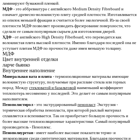
ламинируют бумажной пленкой.
МДФ
- это аббревиатура с английского Medium Density Fibreboard и
означает древесно-волокнистую плиту средней плотности. Изготавливается
из опилок меньшей фракции и считается более экологичной. Из-за своей
плотности МДФ позволяет производить фрезерование поверхности, что
сделало ее самым популярным сырьем для изготовления дверей.
ХДФ
- от английского High Density Fiberboard, что переводится как
волокнистая плита высокой плотности. Именно благодаря последней она не
уступает плитам МДФ по прочности даже имея меньшую толщину.
МДФ
Цвет внутренней отделки
ларче бьянко
Внутреннее наполнение
Минеральная вата и плита
- термоизоляционные материалы имеющие
волокнистую структуру, получаемые при расплаве стекла или горных
пород. Между
стекловатой и базальтовой
наименьший коэффициент
теплопотерь несомненно у последней. Это делает ее самым популярным
наполнителем.
Пенополистирол
- это экструдированный
пенопласт
. Экструзия -
термическая обработка пенопласта, при которой рыхлый материал
сплавляется и вспенивается. Так он приобретает большую прочность и
более высокие теплоизоляционные характеристики. Самый популярный
производитель - Пеноплекс.
Пенополиуретан
- имеет наиболее высокие показатели термо- и
звукоизоляции среди синтетических материалов. Благодаря прочности и