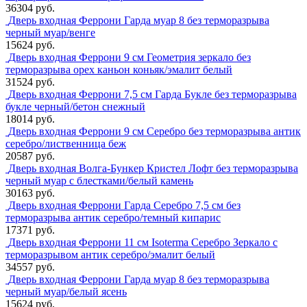
36304 руб.
Дверь входная Феррони Гарда муар 8 без терморазрыва
черный муар/венге
15624 руб.
Дверь входная Феррони 9 см Геометрия зеркало без
терморазрыва орех каньон коньяк/эмалит белый
31524 руб.
Дверь входная Феррони 7,5 см Гарда Букле без терморазрыва
букле черный/бетон снежный
18014 руб.
Дверь входная Феррони 9 см Серебро без терморазрыва антик
серебро/лиственница беж
20587 руб.
Дверь входная Волга-Бункер Кристел Лофт без терморазрыва
черный муар с блестками/белый камень
30163 руб.
Дверь входная Феррони Гарда Серебро 7,5 см без
терморазрыва антик серебро/темный кипарис
17371 руб.
Дверь входная Феррони 11 см Isoterma Серебро Зеркало с
терморазрывом антик серебро/эмалит белый
34557 руб.
Дверь входная Феррони Гарда муар 8 без терморазрыва
черный муар/белый ясень
15624 руб.