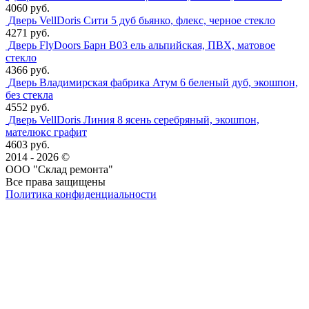
4060 руб.
Дверь VellDoris Сити 5 дуб бьянко, флекс, черное стекло
4271 руб.
Дверь FlyDoors Барн B03 ель альпийская, ПВХ, матовое
стекло
4366 руб.
Дверь Владимирская фабрика Атум 6 беленый дуб, экошпон,
без стекла
4552 руб.
Дверь VellDoris Линия 8 ясень серебряный, экошпон,
мателюкс графит
4603 руб.
2014 - 2026 ©
ООО "Склад ремонта"
Все права защищены
Политика конфиденциальности
Наша группа Вконтакте
Наш канал YouTube
Наш канал Telegram