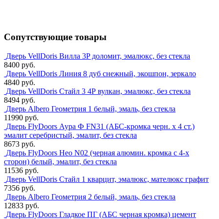
Сопутствующие товары
Дверь VellDoris Вилла 3P доломит, эмалюкс, без стекла
8400 руб.
Дверь VellDoris Линия 8 дуб снежный, экошпон, зеркало
4840 руб.
Дверь VellDoris Стайл 3 4Р вулкан, эмалюкс, без стекла
8494 руб.
Дверь Albero Геометрия 1 белый, эмаль, без стекла
11990 руб.
Дверь FlyDoors Аура Ф FN31 (АБС-кромка черн. х 4 ст.)
эмалит серебристый, эмалит, без стекла
8673 руб.
Дверь FlyDoors Нео N02 (черная алюмин. кромка с 4-х
сторон) белый, эмалит, без стекла
11536 руб.
Дверь VellDoris Стайл 1 кварцит, эмалюкс, мателюкс графит
7356 руб.
Дверь Albero Геометрия 2 белый, эмаль, без стекла
12833 руб.
Дверь FlyDoors Гладкое ПГ (АБС черная кромка) цемент