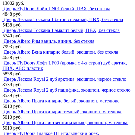
13002 руб.
Дверь FlyDoors Лайн LN01 белый, ПВХ, без стекла
4848 руб.
Дверь Леском Тоскана 1 бетон снежный, ПВХ, без стекла
5438 руб.
Дверь Леском Тоскана 1 эмалит белый, ПВХ, без стекла
5740 руб.
Дверь Albero Рим ваниль, винил, без стекла
7993 руб.
Дверь Albero Вена кипарис белый, экошпон, без стекла
4628 руб.
Дверь FlyDoors Лофт LF03 (кромка с 4-х строн) дуб арктик,
ПВХ, АБС-пластик
5858 руб.
Дверь Леском Royal 2 дуб арктика, экошпон, черное стекло
8539 руб.
Дверь Леском Royal 2 дуб пацифика, экошпон, черное стекло
8539 руб.
Дверь Albero Прага кипарис белый, экошпон, мателюкс
5010 руб.
Дверь Albero Прага кипарис темный, экошпон, мателюкс
5010 руб.
Дверь Albero Прага лиственница мокко, экошпон, мателюкс
5010 руб.
Дверь FlyDoors Гладкое ПГ итальянский орех,