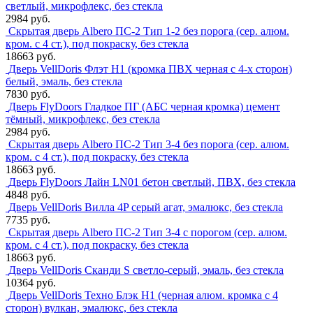
светлый, микрофлекс, без стекла
2984 руб.
Скрытая дверь Albero ПС-2 Тип 1-2 без порога (сер. алюм.
кром. с 4 ст.), под покраску, без стекла
18663 руб.
Дверь VellDoris Флэт H1 (кромка ПВХ черная с 4-х сторон)
белый, эмаль, без стекла
7830 руб.
Дверь FlyDoors Гладкое ПГ (АБС черная кромка) цемент
тёмный, микрофлекс, без стекла
2984 руб.
Скрытая дверь Albero ПС-2 Тип 3-4 без порога (сер. алюм.
кром. с 4 ст.), под покраску, без стекла
18663 руб.
Дверь FlyDoors Лайн LN01 бетон светлый, ПВХ, без стекла
4848 руб.
Дверь VellDoris Вилла 4P серый агат, эмалюкс, без стекла
7735 руб.
Скрытая дверь Albero ПС-2 Тип 3-4 с порогом (сер. алюм.
кром. с 4 ст.), под покраску, без стекла
18663 руб.
Дверь VellDoris Сканди S светло-серый, эмаль, без стекла
10364 руб.
Дверь VellDoris Техно Блэк H1 (черная алюм. кромка с 4
сторон) вулкан, эмалюкс, без стекла