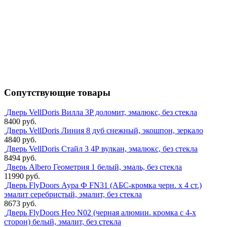
Сопутствующие товары
Дверь VellDoris Вилла 3P доломит, эмалюкс, без стекла
8400 руб.
Дверь VellDoris Линия 8 дуб снежный, экошпон, зеркало
4840 руб.
Дверь VellDoris Стайл 3 4Р вулкан, эмалюкс, без стекла
8494 руб.
Дверь Albero Геометрия 1 белый, эмаль, без стекла
11990 руб.
Дверь FlyDoors Аура Ф FN31 (АБС-кромка черн. х 4 ст.)
эмалит серебристый, эмалит, без стекла
8673 руб.
Дверь FlyDoors Нео N02 (черная алюмин. кромка с 4-х
сторон) белый, эмалит, без стекла