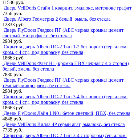
11536 руб.
Дверь VellDoris Стайл 1 кварцит, эмалюкс, мателюкс графит
7356 руб.
Дверь Albero Геометрия 2 белый, эмаль, без стекла
12833 руб.
Дверь FlyDoors Гладкое ПГ (АБС черная кромка) цемент
светлый, микрофлекс, без стекла
2984 руб.
Скрытая дверь Albero ПС-2 Тип 1-2 без порога (сер. алюм.
кром. с 4 ст.), под покраску, без стекла
18663 руб.
Дверь VellDoris Флэт H1 (кромка ПВХ черная с 4-х сторон)
белый, эмаль, без стекла
7830 руб.
Дверь FlyDoors Гладкое ПГ (АБС черная кромка) цемент
тёмный, микрофлекс, без стекла
2984 руб.
Скрытая дверь Albero ПС-2 Тип 3-4 без порога (сер. алюм.
кром. с 4 ст.), под покраску, без стекла
18663 руб.
Дверь FlyDoors Лайн LN01 бетон светлый, ПВХ, без стекла
4848 руб.
Дверь VellDoris Вилла 4P серый агат, эмалюкс, без стекла
7735 руб.
Скрытая дверь Albero ПС-2 Тип 3-4 с порогом (сер. алюм.