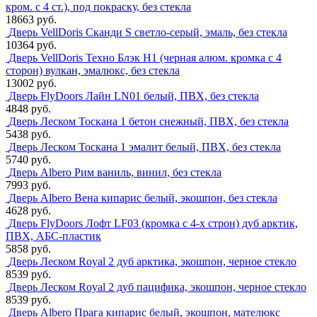
кром. с 4 ст.), под покраску, без стекла
18663 руб.
Дверь VellDoris Сканди S светло-серый, эмаль, без стекла
10364 руб.
Дверь VellDoris Техно Блэк H1 (черная алюм. кромка с 4
сторон) вулкан, эмалюкс, без стекла
13002 руб.
Дверь FlyDoors Лайн LN01 белый, ПВХ, без стекла
4848 руб.
Дверь Леском Тоскана 1 бетон снежный, ПВХ, без стекла
5438 руб.
Дверь Леском Тоскана 1 эмалит белый, ПВХ, без стекла
5740 руб.
Дверь Albero Рим ваниль, винил, без стекла
7993 руб.
Дверь Albero Вена кипарис белый, экошпон, без стекла
4628 руб.
Дверь FlyDoors Лофт LF03 (кромка с 4-х строн) дуб арктик,
ПВХ, АБС-пластик
5858 руб.
Дверь Леском Royal 2 дуб арктика, экошпон, черное стекло
8539 руб.
Дверь Леском Royal 2 дуб пацифика, экошпон, черное стекло
8539 руб.
Дверь Albero Прага кипарис белый, экошпон, мателюкс