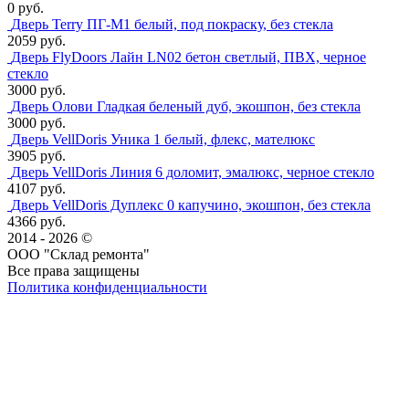
0 руб.
Дверь Terry ПГ-М1 белый, под покраску, без стекла
2059 руб.
Дверь FlyDoors Лайн LN02 бетон светлый, ПВХ, черное
стекло
3000 руб.
Дверь Олови Гладкая беленый дуб, экошпон, без стекла
3000 руб.
Дверь VellDoris Уника 1 белый, флекс, мателюкс
3905 руб.
Дверь VellDoris Линия 6 доломит, эмалюкс, черное стекло
4107 руб.
Дверь VellDoris Дуплекс 0 капучино, экошпон, без стекла
4366 руб.
2014 - 2026 ©
ООО "Склад ремонта"
Все права защищены
Политика конфиденциальности
Наша группа Вконтакте
Наш канал YouTube
Наш канал Telegram