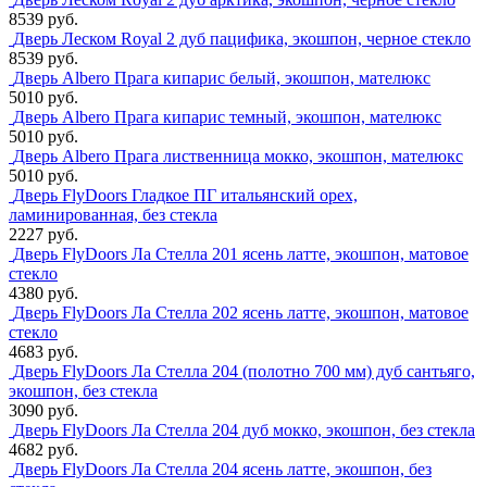
8539 руб.
Дверь Леском Royal 2 дуб пацифика, экошпон, черное стекло
8539 руб.
Дверь Albero Прага кипарис белый, экошпон, мателюкс
5010 руб.
Дверь Albero Прага кипарис темный, экошпон, мателюкс
5010 руб.
Дверь Albero Прага лиственница мокко, экошпон, мателюкс
5010 руб.
Дверь FlyDoors Гладкое ПГ итальянский орех,
ламинированная, без стекла
2227 руб.
Дверь FlyDoors Ла Стелла 201 ясень латте, экошпон, матовое
стекло
4380 руб.
Дверь FlyDoors Ла Стелла 202 ясень латте, экошпон, матовое
стекло
4683 руб.
Дверь FlyDoors Ла Стелла 204 (полотно 700 мм) дуб сантьяго,
экошпон, без стекла
3090 руб.
Дверь FlyDoors Ла Стелла 204 дуб мокко, экошпон, без стекла
4682 руб.
Дверь FlyDoors Ла Стелла 204 ясень латте, экошпон, без