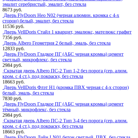
эмалит серебристый, эмалит, без стекла
8673 руб.
Дверь FlyDoors Нео N02 (черная алюмин. кромка с 4-х
сторон) белый, эмалит, без стекла
11536 руб.
Дверь VellDoris Стайл 1 кварцит, эмалюкс, мателюкс графит
7356 руб.
Дверь Albero Геометрия 2 белый, эмаль, без стекла
12833 руб.
Дверь FlyDoors Гладкое ПГ (АБС черная кромка) цемент
светлый, микрофлекс, без стекла
2984 руб.
Скрытая дверь Albero ПС-2 Тип 1-2 без порога (сер. алюм.
кром. с 4 ст.), под покраску, без стекла
18663 руб.
Дверь VellDoris Флэт H1 (кромка ПВХ черная с 4-х сторон)
белый, эмаль, без стекла
7830 руб.
Дверь FlyDoors Гладкое ПГ (АБС черная кромка) цемент
тёмный, микрофлекс, без стекла
2984 руб.
Скрытая дверь Albero ПС-2 Тип 3-4 без порога (сер. алюм.
кром. с 4 ст.), под покраску, без стекла
18663 руб.
Дверь FlyDoors Лайн LN01 бетон светлый, ПВХ, без стекла