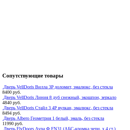
Сопутствующие товары
Дверь VellDoris Вилла 3P доломит, эмалюкс, без стекла
8400 руб.
Дверь VellDoris Линия 8 дуб снежный, экошпон, зеркало
4840 руб.
Дверь VellDoris Стайл 3 4Р вулкан, эмалюкс, без стекла
8494 руб.
Дверь Albero Геометрия 1 белый, эмаль, без стекла
11990 руб.
Дверь FlyDoors Аура Ф FN31 (АБС-кромка черн. х 4 ст.)