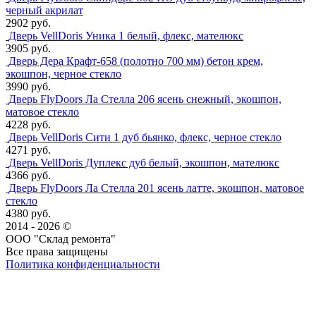
черный акрилат
2902 руб.
Дверь VellDoris Уника 1 белый, флекс, мателюкс
3905 руб.
Дверь Дера Крафт-658 (полотно 700 мм) бетон крем,
экошпон, черное стекло
3990 руб.
Дверь FlyDoors Ла Стелла 206 ясень снежный, экошпон,
матовое стекло
4228 руб.
Дверь VellDoris Сити 1 дуб бьянко, флекс, черное стекло
4271 руб.
Дверь VellDoris Дуплекс дуб белый, экошпон, мателюкс
4366 руб.
Дверь FlyDoors Ла Стелла 201 ясень латте, экошпон, матовое
стекло
4380 руб.
2014 - 2026 ©
ООО "Склад ремонта"
Все права защищены
Политика конфиденциальности
Наша группа Вконтакте
Наш канал YouTube
Наш канал Telegram