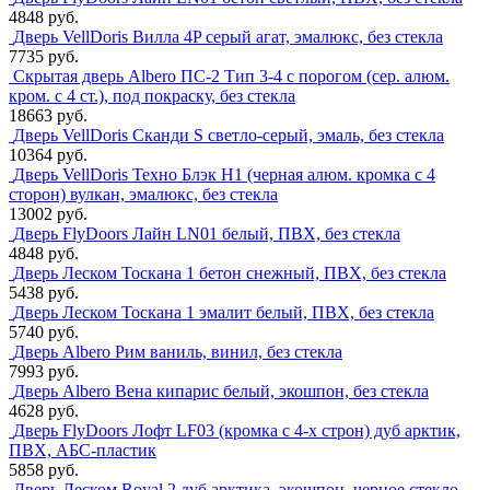
4848 руб.
Дверь VellDoris Вилла 4P серый агат, эмалюкс, без стекла
7735 руб.
Скрытая дверь Albero ПС-2 Тип 3-4 с порогом (сер. алюм.
кром. с 4 ст.), под покраску, без стекла
18663 руб.
Дверь VellDoris Сканди S светло-серый, эмаль, без стекла
10364 руб.
Дверь VellDoris Техно Блэк H1 (черная алюм. кромка с 4
сторон) вулкан, эмалюкс, без стекла
13002 руб.
Дверь FlyDoors Лайн LN01 белый, ПВХ, без стекла
4848 руб.
Дверь Леском Тоскана 1 бетон снежный, ПВХ, без стекла
5438 руб.
Дверь Леском Тоскана 1 эмалит белый, ПВХ, без стекла
5740 руб.
Дверь Albero Рим ваниль, винил, без стекла
7993 руб.
Дверь Albero Вена кипарис белый, экошпон, без стекла
4628 руб.
Дверь FlyDoors Лофт LF03 (кромка с 4-х строн) дуб арктик,
ПВХ, АБС-пластик
5858 руб.
Дверь Леском Royal 2 дуб арктика, экошпон, черное стекло