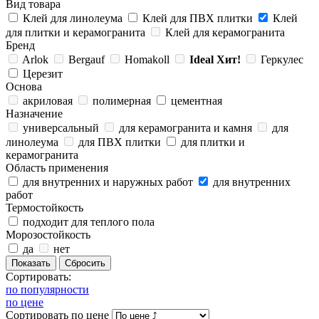
Вид товара
Клей для линолеума
Клей для ПВХ плитки
Клей
для плитки и керамогранита
Клей для керамогранита
Бренд
Arlok
Bergauf
Homakoll
Ideal
Хит!
Геркулес
Церезит
Основа
акриловая
полимерная
цементная
Назначение
универсальный
для керамогранита и камня
для
линолеума
для ПВХ плитки
для плитки и
керамогранита
Область применения
для внутренних и наружных работ
для внутренних
работ
Термостойкость
подходит для теплого пола
Морозостойкость
да
нет
Сортировать:
по популярности
по цене
Сортировать
по цене