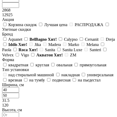
2868
12925
Акция
Корзина скидок
Лучшая цена
РАСПРОДАЖА
Улетные скидки
Бренд
Aquanet
BelBagno
Хит!
Calypso
Cersanit
Dreja
Iddis
Хит!
Jika
Madera
Marko
Melana
Paola
Roca
Хит!
Sanita
Sanita Luxe
Santeri
Velvex
Vigo
Акватон
Хит!
ZM
Форма
квадратная
круглая
овальная
прямоугольная
Тип установки
над стиральной машиной
накладная
универсальная
врезная
на тумбу
подвесная
на пьедестал
Ширина, см
31.5
120
Высота, см