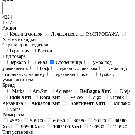
4224
15222
Акция
Корзина скидок
Лучшая цена
РАСПРОДАЖА
Улетные скидки
Страна производитель
Германия
Россия
Вид товара
Зеркало
Пенал
Столешница
Тумба под
умывальник
Шкаф
Зеркало со шкафом
Тумба под
стиральную машину
Зеркальный шкаф
Тумба с
умывальником
Бренд
1Marka
Am.Pm
Aquanet
BelBagno
Хит!
Dreja
Iddis
Хит!
Roca
Хит!
Velvex
Vigo
Vimark
Акваника
Акватон
Хит!
Континент
Хит!
Милано
Volna
Размер, см
45*90
50*100
60*60
60*80
70*70
80*80
Хит!
90*90
Хит!
100*100
Хит!
100*80
120*70
Тип установки