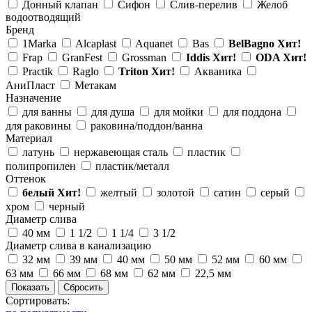
Донный клапан
Сифон
Слив-перелив
Желоб
водоотводящий
Бренд
1Marka
Alcaplast
Aquanet
Bas
BelBagno
Хит!
Frap
GranFest
Grossman
Iddis
Хит!
ODA
Хит!
Practik
Raglo
Triton
Хит!
Акваника
АниПласт
Метакам
Назначение
для ванны
для душа
для мойки
для поддона
для раковины
раковина/поддон/ванна
Материал
латунь
нержавеющая сталь
пластик
полипропилен
пластик/металл
Оттенок
белый
Хит!
желтый
золотой
сатин
серый
хром
черный
Диаметр слива
40 мм
1 1/2
1 1/4
3 1/2
Диаметр слива в канализацию
32 мм
39 мм
40 мм
50 мм
52 мм
60 мм
63 мм
66 мм
68 мм
62 мм
22,5 мм
Сортировать: