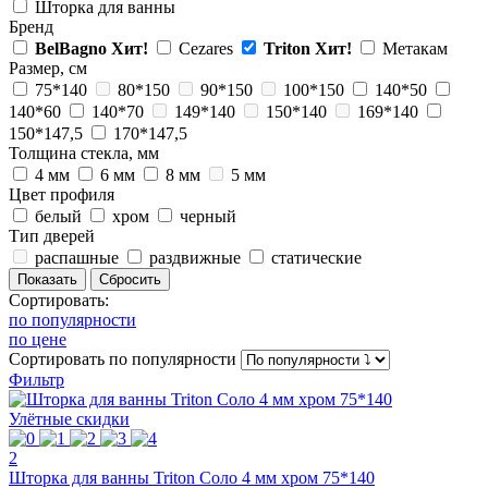
Шторка для ванны
Бренд
BelBagno
Хит!
Cezares
Triton
Хит!
Метакам
Размер, см
75*140
80*150
90*150
100*150
140*50
140*60
140*70
149*140
150*140
169*140
150*147,5
170*147,5
Толщина стекла, мм
4 мм
6 мм
8 мм
5 мм
Цвет профиля
белый
хром
черный
Тип дверей
распашные
раздвижные
статические
Сортировать:
по популярности
по цене
Сортировать
по популярности
Фильтр
Улётные скидки
2
Шторка для ванны Triton Соло 4 мм хром 75*140