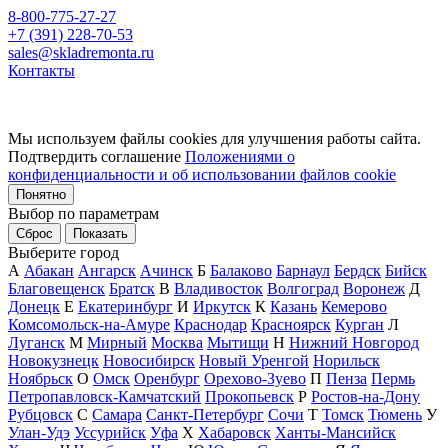
8-800-775-27-27
+7 (391) 228-70-53
sales@skladremonta.ru
Контакты
Мы используем файлы cookies для улучшения работы сайта.
Подтвердить соглашение
Положениями о
конфиденциальности и об использовании файлов cookie
Понятно
Выбор по параметрам
Сброс
Показать
Выберите город
А
Абакан
Ангарск
Ачинск
Б
Балаково
Барнаул
Бердск
Бийск
Благовещенск
Братск
В
Владивосток
Волгоград
Воронеж
Д
Донецк
Е
Екатеринбург
И
Иркутск
К
Казань
Кемерово
Комсомольск-на-Амуре
Краснодар
Красноярск
Курган
Л
Луганск
М
Мирный
Москва
Мытищи
Н
Нижний Новгород
Новокузнецк
Новосибирск
Новый Уренгой
Норильск
Ноябрьск
О
Омск
Оренбург
Орехово-Зуево
П
Пенза
Пермь
Петропавловск-Камчатский
Прокопьевск
Р
Ростов-на-Дону
Рубцовск
С
Самара
Санкт-Петербург
Сочи
Т
Томск
Тюмень
У
Улан-Удэ
Уссурийск
Уфа
Х
Хабаровск
Ханты-Мансийск