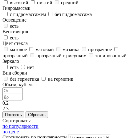
высокий
низкий
средний
Гидромассаж
с гидромассажем
без гидромассажа
Освещение
есть
Вентиляция
есть
Цвет стекла
матовое
матовый
мозаика
прозрачное
прозрачный
прозрачный с рисунком
тонированный
Зеркало
есть
нет
Вид сборки
без герметика
на герметик
Объем, куб. м.
0.2
2.3
Сортировать:
по популярности
по цене
Сортировать
по популярности