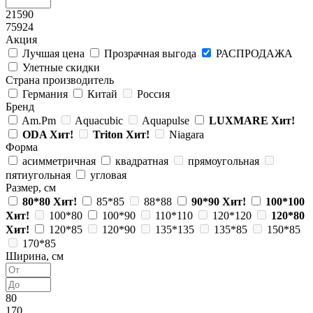
21590
75924
Акция
Лучшая цена
Прозрачная выгода
РАСПРОДАЖА
Улетные скидки
Страна производитель
Германия
Китай
Россия
Бренд
Am.Pm
Aquacubic
Aquapulse
LUXMARE
Хит!
ODA
Хит!
Triton
Хит!
Niagara
Форма
асимметричная
квадратная
прямоугольная
пятиугольная
угловая
Размер, см
80*80
Хит!
85*85
88*88
90*90
Хит!
100*100
Хит!
100*80
100*90
110*110
120*120
120*80
Хит!
120*85
120*90
135*135
135*85
150*85
170*85
Ширина, см
80
170