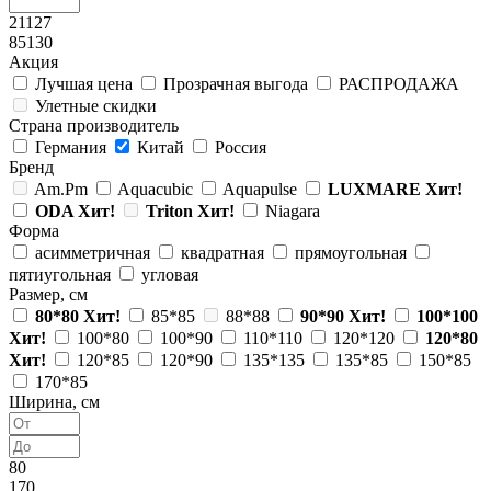
21127
85130
Акция
Лучшая цена
Прозрачная выгода
РАСПРОДАЖА
Улетные скидки
Страна производитель
Германия
Китай
Россия
Бренд
Am.Pm
Aquacubic
Aquapulse
LUXMARE
Хит!
ODA
Хит!
Triton
Хит!
Niagara
Форма
асимметричная
квадратная
прямоугольная
пятиугольная
угловая
Размер, см
80*80
Хит!
85*85
88*88
90*90
Хит!
100*100
Хит!
100*80
100*90
110*110
120*120
120*80
Хит!
120*85
120*90
135*135
135*85
150*85
170*85
Ширина, см
80
170