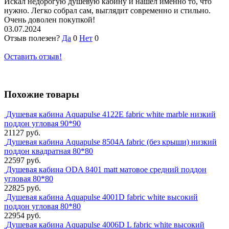
Искал недорогую душевую кабину и нашел именно то, что
нужно. Легко собрал сам, выглядит современно и стильно.
Очень доволен покупкой!
03.07.2024
Отзыв полезен?
Да
0
Нет
0
Оставить отзыв!
Похожие товары
Душевая кабина Aquapulse 4122E fabric white marble низкий
поддон угловая 90*90
21127 руб.
Душевая кабина Aquapulse 8504A fabric (без крыши) низкий
поддон квадратная 80*80
22597 руб.
Душевая кабина ODA 8401 matt матовое средний поддон
угловая 80*80
22825 руб.
Душевая кабина Aquapulse 4001D fabric white высокий
поддон угловая 80*80
22954 руб.
Душевая кабина Aquapulse 4006D L fabric white высокий