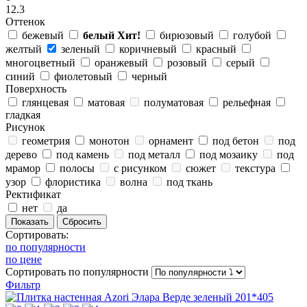
12.3
Оттенок
бежевый
белый
Хит!
бирюзовый
голубой
желтый
зеленый
коричневый
красный
многоцветный
оранжевый
розовый
серый
синий
фиолетовый
черный
Поверхность
глянцевая
матовая
полуматовая
рельефная
гладкая
Рисунок
геометрия
монотон
орнамент
под бетон
под
дерево
под камень
под металл
под мозаику
под
мрамор
полосы
с рисунком
сюжет
текстура
узор
флористика
волна
под ткань
Ректификат
нет
да
Сортировать:
по популярности
по цене
Сортировать
по популярности
Фильтр