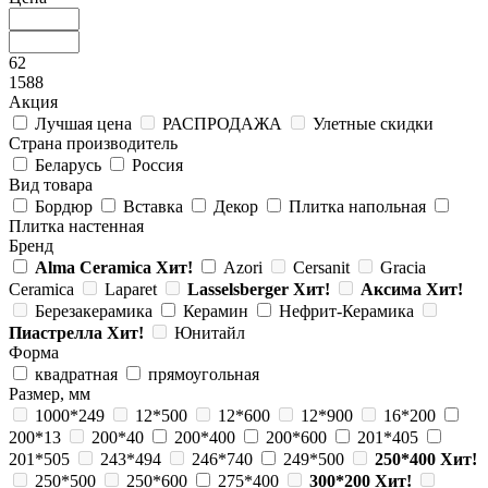
62
1588
Акция
Лучшая цена
РАСПРОДАЖА
Улетные скидки
Страна производитель
Беларусь
Россия
Вид товара
Бордюр
Вставка
Декор
Плитка напольная
Плитка настенная
Бренд
Alma Ceramica
Хит!
Azori
Cersanit
Gracia
Ceramica
Laparet
Lasselsberger
Хит!
Аксима
Хит!
Березакерамика
Керамин
Нефрит-Керамика
Пиастрелла
Хит!
Юнитайл
Форма
квадратная
прямоугольная
Размер, мм
1000*249
12*500
12*600
12*900
16*200
200*13
200*40
200*400
200*600
201*405
201*505
243*494
246*740
249*500
250*400
Хит!
250*500
250*600
275*400
300*200
Хит!