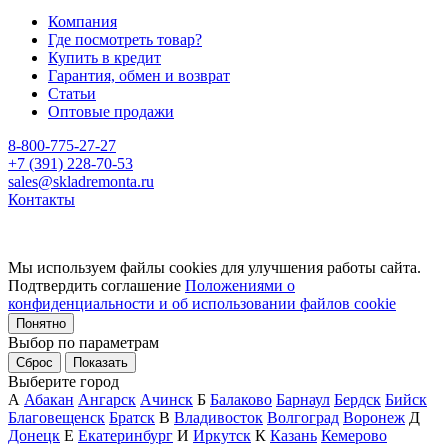
Компания
Где посмотреть товар?
Купить в кредит
Гарантия, обмен и возврат
Статьи
Оптовые продажи
8-800-775-27-27
+7 (391) 228-70-53
sales@skladremonta.ru
Контакты
Мы используем файлы cookies для улучшения работы сайта.
Подтвердить соглашение
Положениями о
конфиденциальности и об использовании файлов cookie
Понятно
Выбор по параметрам
Сброс
Показать
Выберите город
А
Абакан
Ангарск
Ачинск
Б
Балаково
Барнаул
Бердск
Бийск
Благовещенск
Братск
В
Владивосток
Волгоград
Воронеж
Д
Донецк
Е
Екатеринбург
И
Иркутск
К
Казань
Кемерово