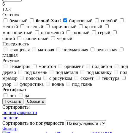
6
12.3
Оттенок
бежевый
белый
Хит!
бирюзовый
голубой
желтый
зеленый
коричневый
красный
многоцветный
оранжевый
розовый
серый
синий
фиолетовый
черный
Поверхность
глянцевая
матовая
полуматовая
рельефная
гладкая
Рисунок
геометрия
монотон
орнамент
под бетон
под
дерево
под камень
под металл
под мозаику
под
мрамор
полосы
с рисунком
сюжет
текстура
узор
флористика
волна
под ткань
Ректификат
нет
да
Сортировать:
по популярности
по цене
Сортировать
по популярности
Фильтр