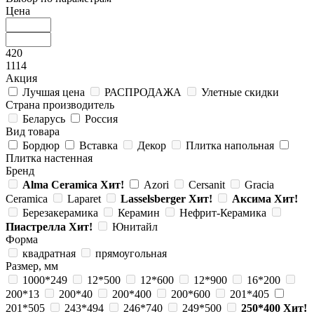
Цена
420
1114
Акция
Лучшая цена
РАСПРОДАЖА
Улетные скидки
Страна производитель
Беларусь
Россия
Вид товара
Бордюр
Вставка
Декор
Плитка напольная
Плитка настенная
Бренд
Alma Ceramica
Хит!
Azori
Cersanit
Gracia
Ceramica
Laparet
Lasselsberger
Хит!
Аксима
Хит!
Березакерамика
Керамин
Нефрит-Керамика
Пиастрелла
Хит!
Юнитайл
Форма
квадратная
прямоугольная
Размер, мм
1000*249
12*500
12*600
12*900
16*200
200*13
200*40
200*400
200*600
201*405
201*505
243*494
246*740
249*500
250*400
Хит!