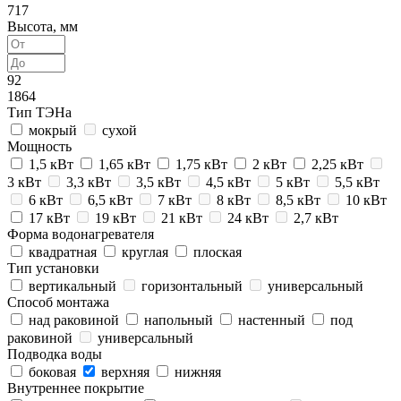
717
Высота, мм
92
1864
Тип ТЭНа
мокрый
сухой
Мощность
1,5 кВт
1,65 кВт
1,75 кВт
2 кВт
2,25 кВт
3 кВт
3,3 кВт
3,5 кВт
4,5 кВт
5 кВт
5,5 кВт
6 кВт
6,5 кВт
7 кВт
8 кВт
8,5 кВт
10 кВт
17 кВт
19 кВт
21 кВт
24 кВт
2,7 кВт
Форма водонагревателя
квадратная
круглая
плоская
Тип установки
вертикальный
горизонтальный
универсальный
Способ монтажа
над раковиной
напольный
настенный
под
раковиной
универсальный
Подводка воды
боковая
верхняя
нижняя
Внутреннее покрытие