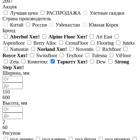
2097
Акция
Лучшая цена
РАСПРОДАЖА
Улетные скидки
Страна производитель
Китай
Россия
Узбекистан
Южная Корея
Бренд
Aberhof
Хит!
Alpine Floor
Хит!
Art East
Aspenfloor
Berry Alloc
CronaFloor
Flooring
Juteks
Natisston
Norland
Хит!
Noventis
Richfloor
Royce
Хит!
Swissfloor
Texfloor
Tulesna
ViFloor
Zeta
Комитекс
Таркетт
Хит!
Dew
Strong
Step
Хит!
Ширина, мм
110
600
Высота, мм
2
60
Рисунок
под дерево
под камень
под бетон
под мрамор