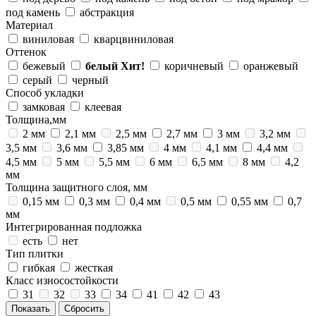
под камень
абстракция
Материал
виниловая
кварцвиниловая
Оттенок
бежевый
белый
Хит!
коричневый
оранжевый
серый
черный
Способ укладки
замковая
клеевая
Толщина,мм
2 мм
2,1 мм
2,5 мм
2,7 мм
3 мм
3,2 мм
3,5 мм
3,6 мм
3,85 мм
4 мм
4,1 мм
4,4 мм
4,5 мм
5 мм
5,5 мм
6 мм
6,5 мм
8 мм
4,2
мм
Толщина защитного слоя, мм
0,15 мм
0,3 мм
0,4 мм
0,5 мм
0,55 мм
0,7
мм
Интегрированная подложка
есть
нет
Тип плитки
гибкая
жесткая
Класс износостойкости
31
32
33
34
41
42
43