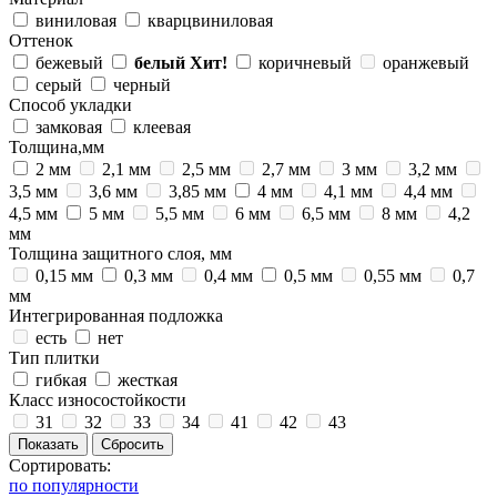
виниловая
кварцвиниловая
Оттенок
бежевый
белый
Хит!
коричневый
оранжевый
серый
черный
Способ укладки
замковая
клеевая
Толщина,мм
2 мм
2,1 мм
2,5 мм
2,7 мм
3 мм
3,2 мм
3,5 мм
3,6 мм
3,85 мм
4 мм
4,1 мм
4,4 мм
4,5 мм
5 мм
5,5 мм
6 мм
6,5 мм
8 мм
4,2
мм
Толщина защитного слоя, мм
0,15 мм
0,3 мм
0,4 мм
0,5 мм
0,55 мм
0,7
мм
Интегрированная подложка
есть
нет
Тип плитки
гибкая
жесткая
Класс износостойкости
31
32
33
34
41
42
43
Сортировать:
по популярности