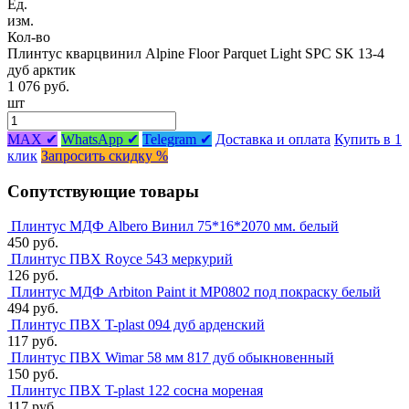
Ед.
изм.
Кол-во
Плинтус кварцвинил Alpine Floor Parquet Light SPC SK 13-4
дуб арктик
1 076 руб.
шт
MAX ✔
WhatsApp ✔
Telegram ✔
Доставка и оплата
Купить в 1
клик
Запросить скидку %
Сопутствующие товары
Плинтус МДФ Albero Винил 75*16*2070 мм. белый
450 руб.
Плинтус ПВХ Royce 543 меркурий
126 руб.
Плинтус МДФ Arbiton Paint it MP0802 под покраску белый
494 руб.
Плинтус ПВХ T-plast 094 дуб арденский
117 руб.
Плинтус ПВХ Wimar 58 мм 817 дуб обыкновенный
150 руб.
Плинтус ПВХ T-plast 122 сосна мореная
117 руб.