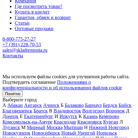
Компания
Где посмотреть товар?
Купить в кредит
Гарантия, обмен и возврат
Статьи
Оптовые продажи
8-800-775-27-27
+7 (391) 228-70-53
sales@skladremonta.ru
Контакты
Мы используем файлы cookies для улучшения работы сайта.
Подтвердить соглашение
Положениями о
конфиденциальности и об использовании файлов cookie
Понятно
Выберите город
А
Абакан
Ангарск
Ачинск
Б
Балаково
Барнаул
Бердск
Бийск
Благовещенск
Братск
В
Владивосток
Волгоград
Воронеж
Д
Донецк
Е
Екатеринбург
И
Иркутск
К
Казань
Кемерово
Комсомольск-на-Амуре
Краснодар
Красноярск
Курган
Л
Луганск
М
Мирный
Москва
Мытищи
Н
Нижний Новгород
Новокузнецк
Новосибирск
Новый Уренгой
Норильск