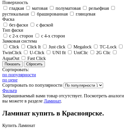
Поверхность
гладкая
матовая
полуматовая
рельефная
рустикальная
брашированная
глянцевая
Фаска
без фаски
с фаской
Тип фаски
с 2-х сторон
с 4-х сторон
Замковая система
Click
Click It
Just click
Megalock
TC-Lock
TwinClick
U-Click
UNI fit
UniClic
2G Clic
AquaOut
Fast Click
Сортировать:
по популярности
по цене
Сортировать
по популярности
Фильтр
Запрашиваемый вами товар отсутствует. Посмотреть аналоги
вы можете в разделе
Ламинат
.
Ламинат
купить в Красноярске.
Купить Ламинат