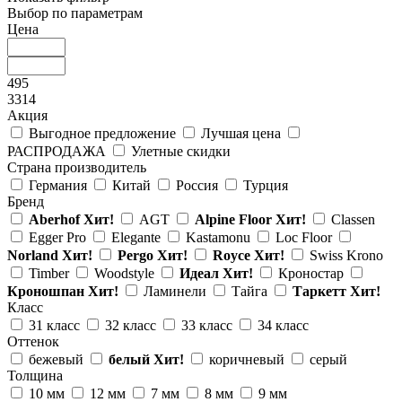
Выбор по параметрам
Цена
495
3314
Акция
Выгодное предложение
Лучшая цена
РАСПРОДАЖА
Улетные скидки
Страна производитель
Германия
Китай
Россия
Турция
Бренд
Aberhof
Хит!
AGT
Alpine Floor
Хит!
Classen
Egger Pro
Elegante
Kastamonu
Loc Floor
Norland
Хит!
Pergo
Хит!
Royce
Хит!
Swiss Krono
Timber
Woodstyle
Идеал
Хит!
Кроностар
Кроношпан
Хит!
Ламинели
Тайга
Таркетт
Хит!
Класс
31 класс
32 класс
33 класс
34 класс
Оттенок
бежевый
белый
Хит!
коричневый
серый
Толщина
10 мм
12 мм
7 мм
8 мм
9 мм