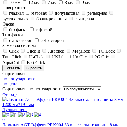
10 мм
12 мм
7 мм
8 мм
9 мм
Поверхность
гладкая
матовая
полуматовая
рельефная
рустикальная
брашированная
глянцевая
Фаска
без фаски
с фаской
Тип фаски
с 2-х сторон
с 4-х сторон
Замковая система
Click
Click It
Just click
Megalock
TC-Lock
TwinClick
U-Click
UNI fit
UniClic
2G Clic
AquaOut
Fast Click
Сортировать:
по популярности
по цене
Сортировать
по популярности
Фильтр
Лучшая цена
0
Ламинат AGT Эффект PRK904 33 класс альп толщина 8 мм