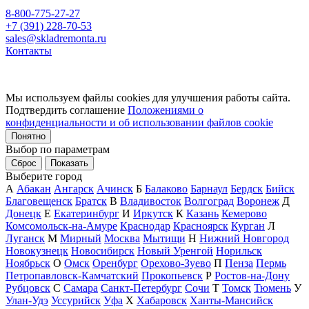
8-800-775-27-27
+7 (391) 228-70-53
sales@skladremonta.ru
Контакты
Мы используем файлы cookies для улучшения работы сайта.
Подтвердить соглашение
Положениями о
конфиденциальности и об использовании файлов cookie
Понятно
Выбор по параметрам
Сброс
Показать
Выберите город
А
Абакан
Ангарск
Ачинск
Б
Балаково
Барнаул
Бердск
Бийск
Благовещенск
Братск
В
Владивосток
Волгоград
Воронеж
Д
Донецк
Е
Екатеринбург
И
Иркутск
К
Казань
Кемерово
Комсомольск-на-Амуре
Краснодар
Красноярск
Курган
Л
Луганск
М
Мирный
Москва
Мытищи
Н
Нижний Новгород
Новокузнецк
Новосибирск
Новый Уренгой
Норильск
Ноябрьск
О
Омск
Оренбург
Орехово-Зуево
П
Пенза
Пермь
Петропавловск-Камчатский
Прокопьевск
Р
Ростов-на-Дону
Рубцовск
С
Самара
Санкт-Петербург
Сочи
Т
Томск
Тюмень
У
Улан-Удэ
Уссурийск
Уфа
Х
Хабаровск
Ханты-Мансийск