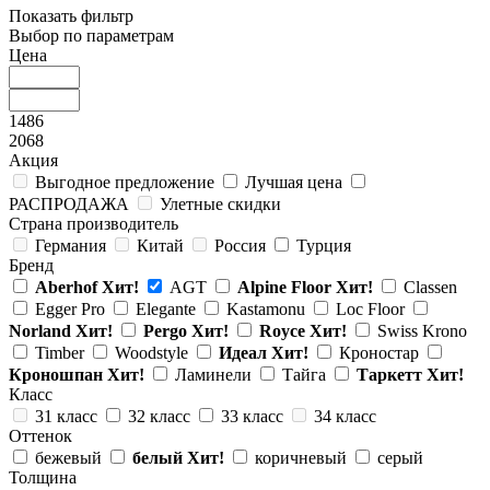
Показать фильтр
Выбор по параметрам
Цена
1486
2068
Акция
Выгодное предложение
Лучшая цена
РАСПРОДАЖА
Улетные скидки
Страна производитель
Германия
Китай
Россия
Турция
Бренд
Aberhof
Хит!
AGT
Alpine Floor
Хит!
Classen
Egger Pro
Elegante
Kastamonu
Loc Floor
Norland
Хит!
Pergo
Хит!
Royce
Хит!
Swiss Krono
Timber
Woodstyle
Идеал
Хит!
Кроностар
Кроношпан
Хит!
Ламинели
Тайга
Таркетт
Хит!
Класс
31 класс
32 класс
33 класс
34 класс
Оттенок
бежевый
белый
Хит!
коричневый
серый
Толщина