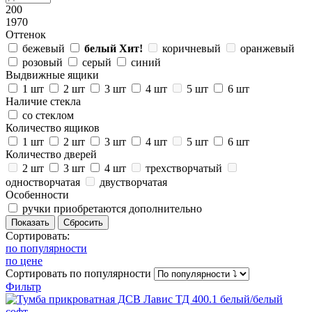
200
1970
Оттенок
бежевый
белый
Хит!
коричневый
оранжевый
розовый
серый
синий
Выдвижные ящики
1 шт
2 шт
3 шт
4 шт
5 шт
6 шт
Наличие стекла
со стеклом
Количество ящиков
1 шт
2 шт
3 шт
4 шт
5 шт
6 шт
Количество дверей
2 шт
3 шт
4 шт
трехстворчатый
одностворчатая
двустворчатая
Особенности
ручки приобретаются дополнительно
Сортировать:
по популярности
по цене
Сортировать
по популярности
Фильтр