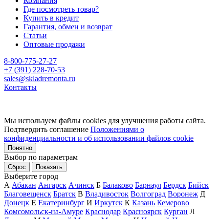
Компания
Где посмотреть товар?
Купить в кредит
Гарантия, обмен и возврат
Статьи
Оптовые продажи
8-800-775-27-27
+7 (391) 228-70-53
sales@skladremonta.ru
Контакты
Мы используем файлы cookies для улучшения работы сайта.
Подтвердить соглашение
Положениями о
конфиденциальности и об использовании файлов cookie
Понятно
Выбор по параметрам
Сброс
Показать
Выберите город
А
Абакан
Ангарск
Ачинск
Б
Балаково
Барнаул
Бердск
Бийск
Благовещенск
Братск
В
Владивосток
Волгоград
Воронеж
Д
Донецк
Е
Екатеринбург
И
Иркутск
К
Казань
Кемерово
Комсомольск-на-Амуре
Краснодар
Красноярск
Курган
Л