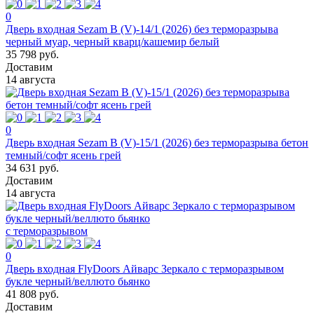
0
Дверь входная Sezam В (V)-14/1 (2026) без терморазрыва
черный муар, черный кварц/кашемир белый
35 798 руб.
Доставим
14 августа
0
Дверь входная Sezam В (V)-15/1 (2026) без терморазрыва бетон
темный/софт ясень грей
34 631 руб.
Доставим
14 августа
с терморазрывом
0
Дверь входная FlyDoors Айварс Зеркало с терморазрывом
букле черный/веллюто бьянко
41 808 руб.
Доставим