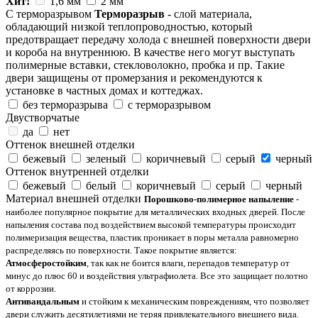
Хит!
1,6 мм
2 мм
С терморазрывом
Терморазрыв
- слой материала,
обладающий низкой теплопроводностью, который
предотвращает передачу холода с внешней поверхности двери
и короба на внутреннюю. В качестве него могут выступать
полимерные вставки, стекловолокно, пробка и пр. Такие
двери защищены от промерзания и рекомендуются к
установке в частных домах и коттеджах.
без терморазрыва
с терморазрывом
Двустворчатые
да
нет
Оттенок внешней отделки
бежевый
зеленый
коричневый
серый
черный
Оттенок внутренней отделки
бежевый
белый
коричневый
серый
черный
Материал внешней отделки
Порошково-полимерное напыление
-
наиболее популярное покрытие для металлических входных дверей. После
напыления состава под воздействием высокой температуры происходит
полимеризация вещества, пластик проникает в поры металла равномерно
распределяясь по поверхности. Такое покрытие является:
Атмосферостойким
, так как не боится влаги, перепадов температур от
минус до плюс 60 и воздействия ультрафиолета. Все это защищает полотно
от коррозии.
Антивандальным
и стойким к механическим повреждениям, что позволяет
двери служить десятилетиями не теряя привлекательного внешнего вида.