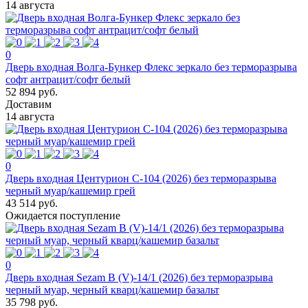
14 августа
0
Дверь входная Волга-Бункер Флекс зеркало без терморазрыва
софт антрацит/софт белый
52 894 руб.
Доставим
14 августа
0
Дверь входная Центурион C-104 (2026) без терморазрыва
черный муар/кашемир грей
43 514 руб.
Ожидается поступление
0
Дверь входная Sezam В (V)-14/1 (2026) без терморазрыва
черный муар, черный кварц/кашемир базальт
35 798 руб.