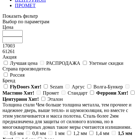
ПРОМЕТ
Показать фильтр
Выбор по параметрам
Цена
17003
61261
Акция
Лучшая цена
РАСПРОДАЖА
Улетные скидки
Страна производитель
Россия
Бренд
FlyDoors
Хит!
Sezam
Аргус
Волга-Бункер
Мастино
Хит!
Промет
Стандарт
Феррони
Хит!
Центурион
Хит!
Эталон
Толщина стали
Чем больше толщина металла, тем прочнее и
надежнее дверь, выше тепло- и шумоизоляция, но вместе с
этим увеличивается и масса полотна. Сталь более 2мм
предназначена для защиты от силового взлома, но в
многоквартирных домах такие меры считаются излишними.
0,6 мм
0,8 мм
1 мм
1,2 мм
1,4 мм
1,5 мм