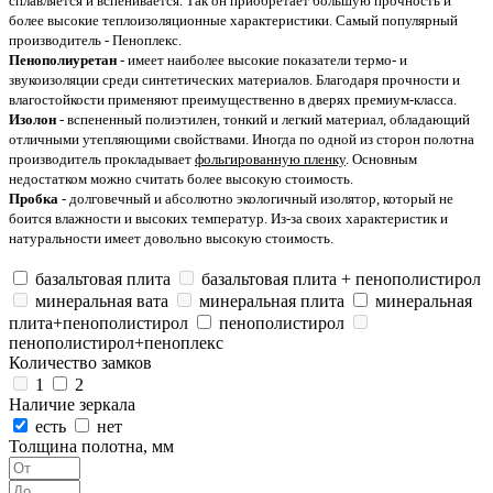
сплавляется и вспенивается. Так он приобретает большую прочность и
более высокие теплоизоляционные характеристики. Самый популярный
производитель - Пеноплекс.
Пенополиуретан
- имеет наиболее высокие показатели термо- и
звукоизоляции среди синтетических материалов. Благодаря прочности и
влагостойкости применяют преимущественно в дверях премиум-класса.
Изолон
- вспененный полиэтилен, тонкий и легкий материал, обладающий
отличными утепляющими свойствами. Иногда по одной из сторон полотна
производитель прокладывает
фольгированную пленку
. Основным
недостатком можно считать более высокую стоимость.
Пробка
- долговечный и абсолютно экологичный изолятор, который не
боится влажности и высоких температур. Из-за своих характеристик и
натуральности имеет довольно высокую стоимость.
базальтовая плита
базальтовая плита + пенополистирол
минеральная вата
минеральная плита
минеральная
плита+пенополистирол
пенополистирол
пенополистирол+пеноплекс
Количество замков
1
2
Наличие зеркала
есть
нет
Толщина полотна, мм