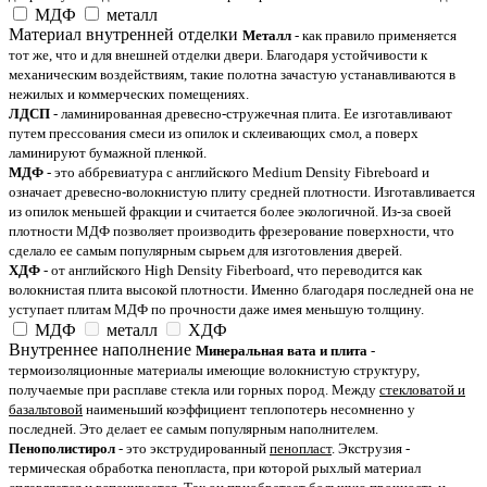
МДФ
металл
Материал внутренней отделки
Металл
- как правило применяется
тот же, что и для внешней отделки двери. Благодаря устойчивости к
механическим воздействиям, такие полотна зачастую устанавливаются в
нежилых и коммерческих помещениях.
ЛДСП
- ламинированная древесно-стружечная плита. Ее изготавливают
путем прессования смеси из опилок и склеивающих смол, а поверх
ламинируют бумажной пленкой.
МДФ
- это аббревиатура с английского Medium Density Fibreboard и
означает древесно-волокнистую плиту средней плотности. Изготавливается
из опилок меньшей фракции и считается более экологичной. Из-за своей
плотности МДФ позволяет производить фрезерование поверхности, что
сделало ее самым популярным сырьем для изготовления дверей.
ХДФ
- от английского High Density Fiberboard, что переводится как
волокнистая плита высокой плотности. Именно благодаря последней она не
уступает плитам МДФ по прочности даже имея меньшую толщину.
МДФ
металл
ХДФ
Внутреннее наполнение
Минеральная вата и плита
-
термоизоляционные материалы имеющие волокнистую структуру,
получаемые при расплаве стекла или горных пород. Между
стекловатой и
базальтовой
наименьший коэффициент теплопотерь несомненно у
последней. Это делает ее самым популярным наполнителем.
Пенополистирол
- это экструдированный
пенопласт
. Экструзия -
термическая обработка пенопласта, при которой рыхлый материал