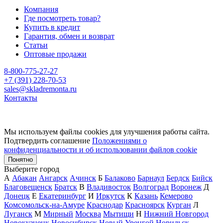
Компания
Где посмотреть товар?
Купить в кредит
Гарантия, обмен и возврат
Статьи
Оптовые продажи
8-800-775-27-27
+7 (391) 228-70-53
sales@skladremonta.ru
Контакты
Мы используем файлы cookies для улучшения работы сайта.
Подтвердить соглашение
Положениями о
конфиденциальности и об использовании файлов cookie
Понятно
Выберите город
А
Абакан
Ангарск
Ачинск
Б
Балаково
Барнаул
Бердск
Бийск
Благовещенск
Братск
В
Владивосток
Волгоград
Воронеж
Д
Донецк
Е
Екатеринбург
И
Иркутск
К
Казань
Кемерово
Комсомольск-на-Амуре
Краснодар
Красноярск
Курган
Л
Луганск
М
Мирный
Москва
Мытищи
Н
Нижний Новгород
Новокузнецк
Новосибирск
Новый Уренгой
Норильск