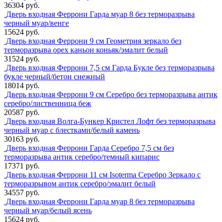
36304 руб.
Дверь входная Феррони Гарда муар 8 без терморазрыва
черный муар/венге
15624 руб.
Дверь входная Феррони 9 см Геометрия зеркало без
терморазрыва орех каньон коньяк/эмалит белый
31524 руб.
Дверь входная Феррони 7,5 см Гарда Букле без терморазрыва
букле черный/бетон снежный
18014 руб.
Дверь входная Феррони 9 см Серебро без терморазрыва антик
серебро/лиственница беж
20587 руб.
Дверь входная Волга-Бункер Кристел Лофт без терморазрыва
черный муар с блестками/белый камень
30163 руб.
Дверь входная Феррони Гарда Серебро 7,5 см без
терморазрыва антик серебро/темный кипарис
17371 руб.
Дверь входная Феррони 11 см Isoterma Серебро Зеркало с
терморазрывом антик серебро/эмалит белый
34557 руб.
Дверь входная Феррони Гарда муар 8 без терморазрыва
черный муар/белый ясень
15624 руб.