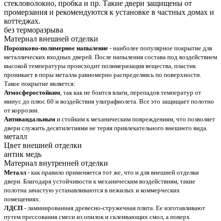
стекловолокно, пробка и пр. Такие двери защищены от
промерзания и рекомендуются к установке в частных домах и
коттеджах.
без терморазрыва
Материал внешней отделки
Порошково-полимерное напыление
- наиболее популярное покрытие для
металлических входных дверей. После напыления состава под воздействием
высокой температуры происходит полимеризация вещества, пластик
проникает в поры металла равномерно распределяясь по поверхности.
Такое покрытие является:
Атмосферостойким
, так как не боится влаги, перепадов температур от
минус до плюс 60 и воздействия ультрафиолета. Все это защищает полотно
от коррозии.
Антивандальным
и стойким к механическим повреждениям, что позволяет
двери служить десятилетиями не теряя привлекательного внешнего вида.
металл
Цвет внешней отделки
антик медь
Материал внутренней отделки
Металл
- как правило применяется тот же, что и для внешней отделки
двери. Благодаря устойчивости к механическим воздействиям, такие
полотна зачастую устанавливаются в нежилых и коммерческих
помещениях.
ЛДСП
- ламинированная древесно-стружечная плита. Ее изготавливают
путем прессования смеси из опилок и склеивающих смол, а поверх