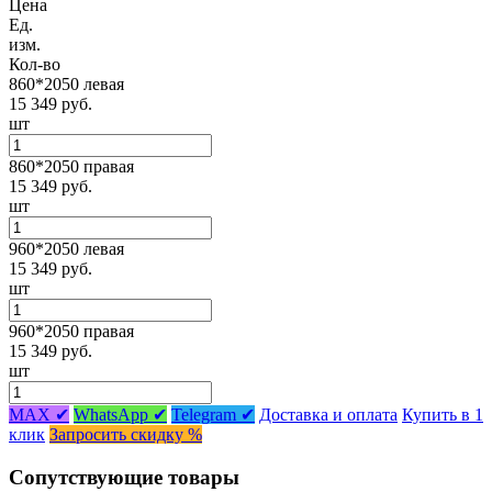
Цена
Ед.
изм.
Кол-во
860*2050 левая
15 349 руб.
шт
860*2050 правая
15 349 руб.
шт
960*2050 левая
15 349 руб.
шт
960*2050 правая
15 349 руб.
шт
MAX ✔
WhatsApp ✔
Telegram ✔
Доставка и оплата
Купить в 1
клик
Запросить скидку %
Сопутствующие товары