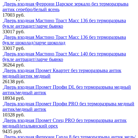
Дверь входная Феррони Царское зеркало без терморазрыва
антик серебро/белый ясень
17003 руб.
Дверь входная Мастино Траст Масс 136 без терморазрыва
букле антрацит/ларче бьянко
33017 руб.
Дверь входная Мастино Траст Масс 136 без терморазрыва
букле шоколад/ларче шоколад
33017 руб.
Дверь входная Мастино Траст Масс 140 без терморазрыва
букле антрацит/ларче бьянко
36264 руб.
Дверь входная Промет Квартет без терморазрыва антик
медный/антик медный
26138 руб.
Дверь входная Промет Профи DL без терморазрыва медный
антик/медный антик
18934 руб.
Дверь входная Промет Профи PRO без терморазрыва медный
антик/медный антик
10328 руб.
Дверь входная Промет Спец PRO без терморазрыва антик
медный/итальянский орех
9435 руб.
Дверь входная Феррони Гарда 8 без терморазрыва антик медь/