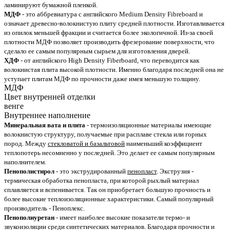
ламинируют бумажной пленкой.
МДФ
- это аббревиатура с английского Medium Density Fibreboard и
означает древесно-волокнистую плиту средней плотности. Изготавливается
из опилок меньшей фракции и считается более экологичной. Из-за своей
плотности МДФ позволяет производить фрезерование поверхности, что
сделало ее самым популярным сырьем для изготовления дверей.
ХДФ
- от английского High Density Fiberboard, что переводится как
волокнистая плита высокой плотности. Именно благодаря последней она не
уступает плитам МДФ по прочности даже имея меньшую толщину.
МДФ
Цвет внутренней отделки
венге
Внутреннее наполнение
Минеральная вата и плита
- термоизоляционные материалы имеющие
волокнистую структуру, получаемые при расплаве стекла или горных
пород. Между
стекловатой и базальтовой
наименьший коэффициент
теплопотерь несомненно у последней. Это делает ее самым популярным
наполнителем.
Пенополистирол
- это экструдированный
пенопласт
. Экструзия -
термическая обработка пенопласта, при которой рыхлый материал
сплавляется и вспенивается. Так он приобретает большую прочность и
более высокие теплоизоляционные характеристики. Самый популярный
производитель - Пеноплекс.
Пенополиуретан
- имеет наиболее высокие показатели термо- и
звукоизоляции среди синтетических материалов. Благодаря прочности и