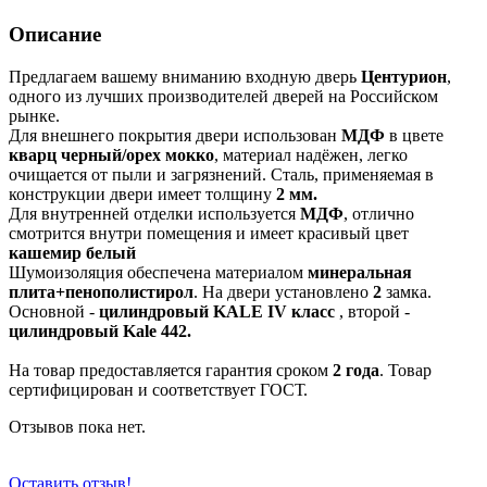
Описание
Предлагаем вашему вниманию входную дверь
Центурион
,
одного из лучших производителей дверей на Российском
рынке.
Для внешнего покрытия двери использован
МДФ
в цвете
кварц черный/орех мокко
, материал надёжен, легко
очищается от пыли и загрязнений. Сталь, применяемая в
конструкции двери имеет толщину
2 мм.
Для внутренней отделки используется
МДФ
, отлично
смотрится внутри помещения и имеет красивый цвет
кашемир белый
Шумоизоляция обеспечена материалом
минеральная
плита+пенополистирол
. На двери установлено
2
замка.
Основной -
цилиндровый KALE IV класс
, второй -
цилиндровый Kale 442.
На товар предоставляется гарантия сроком
2 года
. Товар
сертифицирован и соответствует ГОСТ.
Отзывов пока нет.
Оставить отзыв!