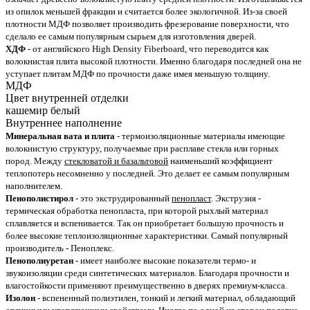
из опилок меньшей фракции и считается более экологичной. Из-за своей
плотности МДФ позволяет производить фрезерование поверхности, что
сделало ее самым популярным сырьем для изготовления дверей.
ХДФ
- от английского High Density Fiberboard, что переводится как
волокнистая плита высокой плотности. Именно благодаря последней она не
уступает плитам МДФ по прочности даже имея меньшую толщину.
МДФ
Цвет внутренней отделки
кашемир белый
Внутреннее наполнение
Минеральная вата и плита
- термоизоляционные материалы имеющие
волокнистую структуру, получаемые при расплаве стекла или горных
пород. Между
стекловатой и базальтовой
наименьший коэффициент
теплопотерь несомненно у последней. Это делает ее самым популярным
наполнителем.
Пенополистирол
- это экструдированный
пенопласт
. Экструзия -
термическая обработка пенопласта, при которой рыхлый материал
сплавляется и вспенивается. Так он приобретает большую прочность и
более высокие теплоизоляционные характеристики. Самый популярный
производитель - Пеноплекс.
Пенополиуретан
- имеет наиболее высокие показатели термо- и
звукоизоляции среди синтетических материалов. Благодаря прочности и
влагостойкости применяют преимущественно в дверях премиум-класса.
Изолон
- вспененный полиэтилен, тонкий и легкий материал, обладающий