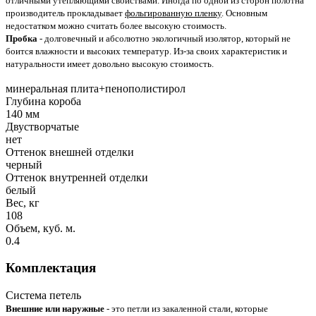
отличными утепляющими свойствами. Иногда по одной из сторон полотна
производитель прокладывает
фольгированную пленку
. Основным
недостатком можно считать более высокую стоимость.
Пробка
- долговечный и абсолютно экологичный изолятор, который не
боится влажности и высоких температур. Из-за своих характеристик и
натуральности имеет довольно высокую стоимость.
минеральная плита+пенополистирол
Глубина короба
140 мм
Двустворчатые
нет
Оттенок внешней отделки
черный
Оттенок внутренней отделки
белый
Вес, кг
108
Объем, куб. м.
0.4
Комплектация
Система петель
Внешние или наружные
- это петли из закаленной стали, которые