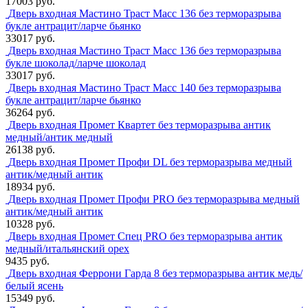
17003 руб.
Дверь входная Мастино Траст Масс 136 без терморазрыва
букле антрацит/ларче бьянко
33017 руб.
Дверь входная Мастино Траст Масс 136 без терморазрыва
букле шоколад/ларче шоколад
33017 руб.
Дверь входная Мастино Траст Масс 140 без терморазрыва
букле антрацит/ларче бьянко
36264 руб.
Дверь входная Промет Квартет без терморазрыва антик
медный/антик медный
26138 руб.
Дверь входная Промет Профи DL без терморазрыва медный
антик/медный антик
18934 руб.
Дверь входная Промет Профи PRO без терморазрыва медный
антик/медный антик
10328 руб.
Дверь входная Промет Спец PRO без терморазрыва антик
медный/итальянский орех
9435 руб.
Дверь входная Феррони Гарда 8 без терморазрыва антик медь/
белый ясень
15349 руб.