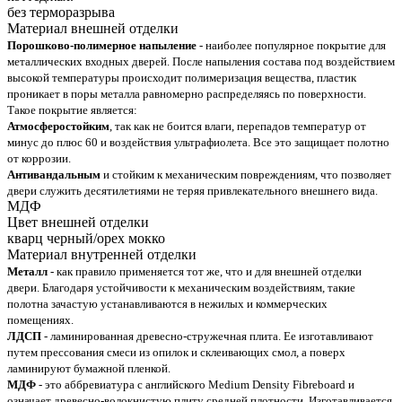
без терморазрыва
Материал внешней отделки
Порошково-полимерное напыление
- наиболее популярное покрытие для
металлических входных дверей. После напыления состава под воздействием
высокой температуры происходит полимеризация вещества, пластик
проникает в поры металла равномерно распределяясь по поверхности.
Такое покрытие является:
Атмосферостойким
, так как не боится влаги, перепадов температур от
минус до плюс 60 и воздействия ультрафиолета. Все это защищает полотно
от коррозии.
Антивандальным
и стойким к механическим повреждениям, что позволяет
двери служить десятилетиями не теряя привлекательного внешнего вида.
МДФ
Цвет внешней отделки
кварц черный/орех мокко
Материал внутренней отделки
Металл
- как правило применяется тот же, что и для внешней отделки
двери. Благодаря устойчивости к механическим воздействиям, такие
полотна зачастую устанавливаются в нежилых и коммерческих
помещениях.
ЛДСП
- ламинированная древесно-стружечная плита. Ее изготавливают
путем прессования смеси из опилок и склеивающих смол, а поверх
ламинируют бумажной пленкой.
МДФ
- это аббревиатура с английского Medium Density Fibreboard и
означает древесно-волокнистую плиту средней плотности. Изготавливается