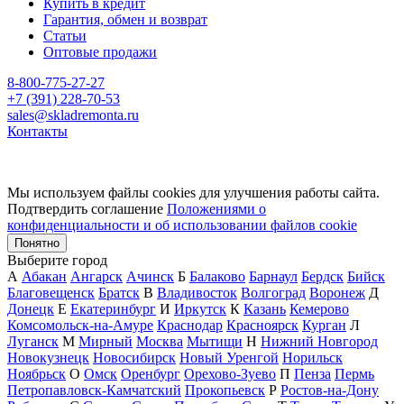
Купить в кредит
Гарантия, обмен и возврат
Статьи
Оптовые продажи
8-800-775-27-27
+7 (391) 228-70-53
sales@skladremonta.ru
Контакты
Мы используем файлы cookies для улучшения работы сайта.
Подтвердить соглашение
Положениями о
конфиденциальности и об использовании файлов cookie
Понятно
Выберите город
А
Абакан
Ангарск
Ачинск
Б
Балаково
Барнаул
Бердск
Бийск
Благовещенск
Братск
В
Владивосток
Волгоград
Воронеж
Д
Донецк
Е
Екатеринбург
И
Иркутск
К
Казань
Кемерово
Комсомольск-на-Амуре
Краснодар
Красноярск
Курган
Л
Луганск
М
Мирный
Москва
Мытищи
Н
Нижний Новгород
Новокузнецк
Новосибирск
Новый Уренгой
Норильск
Ноябрьск
О
Омск
Оренбург
Орехово-Зуево
П
Пенза
Пермь
Петропавловск-Камчатский
Прокопьевск
Р
Ростов-на-Дону