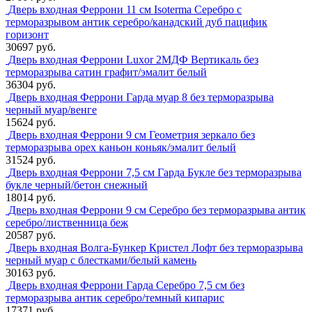
Дверь входная Феррони 11 см Isoterma Серебро с
терморазрывом антик серебро/канадский дуб пацифик
горизонт
30697 руб.
Дверь входная Феррони Luxor 2МДФ Вертикаль без
терморазрыва сатин графит/эмалит белый
36304 руб.
Дверь входная Феррони Гарда муар 8 без терморазрыва
черный муар/венге
15624 руб.
Дверь входная Феррони 9 см Геометрия зеркало без
терморазрыва орех каньон коньяк/эмалит белый
31524 руб.
Дверь входная Феррони 7,5 см Гарда Букле без терморазрыва
букле черный/бетон снежный
18014 руб.
Дверь входная Феррони 9 см Серебро без терморазрыва антик
серебро/лиственница беж
20587 руб.
Дверь входная Волга-Бункер Кристел Лофт без терморазрыва
черный муар с блестками/белый камень
30163 руб.
Дверь входная Феррони Гарда Серебро 7,5 см без
терморазрыва антик серебро/темный кипарис
17371 руб.