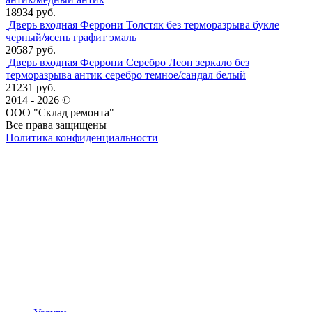
18934 руб.
Дверь входная Феррони Толстяк без терморазрыва букле
черный/ясень графит эмаль
20587 руб.
Дверь входная Феррони Серебро Леон зеркало без
терморазрыва антик серебро темное/сандал белый
21231 руб.
2014 - 2026 ©
ООО "Склад ремонта"
Все права защищены
Политика конфиденциальности
Наша группа Вконтакте
Наш канал YouTube
Наш канал Telegram