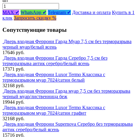
шт
MAX ✔
WhatsApp ✔
Telegram ✔
Доставка и оплата
Купить в 1
клик
Запросить скидку %
Сопутствующие товары
Дверь входная Феррони Гарда Муар 7,5 см без терморазрыва
черный муар/белый ясень
17646 руб.
Дверь входная Феррони Гарда Серебро 7,5 см без
терморазрыва антик серебро/белый ясень
17371 руб.
Дверь входная Феррони Luxor Termo Классика с
терморазрывом муар 7024/сатин белый
32168 руб.
Дверь входная Феррони Гарда муар 7,5 см без терморазрыва
черный муар/лиственница беж
19944 руб.
Дверь входная Феррони Luxor Termo Классика с
терморазрывом муар 7024/сатин графит
32168 руб.
Дверь входная Феррони Supernova Серебро без терморазрыва
антик серебро/белый ясень
15716 руб.