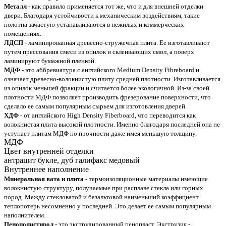
Металл
- как правило применяется тот же, что и для внешней отделки
двери. Благодаря устойчивости к механическим воздействиям, такие
полотна зачастую устанавливаются в нежилых и коммерческих
помещениях.
ЛДСП
- ламинированная древесно-стружечная плита. Ее изготавливают
путем прессования смеси из опилок и склеивающих смол, а поверх
ламинируют бумажной пленкой.
МДФ
- это аббревиатура с английского Medium Density Fibreboard и
означает древесно-волокнистую плиту средней плотности. Изготавливается
из опилок меньшей фракции и считается более экологичной. Из-за своей
плотности МДФ позволяет производить фрезерование поверхности, что
сделало ее самым популярным сырьем для изготовления дверей.
ХДФ
- от английского High Density Fiberboard, что переводится как
волокнистая плита высокой плотности. Именно благодаря последней она не
уступает плитам МДФ по прочности даже имея меньшую толщину.
МДФ
Цвет внутренней отделки
антрацит букле, дуб галифакс медовый
Внутреннее наполнение
Минеральная вата и плита
- термоизоляционные материалы имеющие
волокнистую структуру, получаемые при расплаве стекла или горных
пород. Между
стекловатой и базальтовой
наименьший коэффициент
теплопотерь несомненно у последней. Это делает ее самым популярным
наполнителем.
Пенополистирол
- это экструдированный
пенопласт
. Экструзия -