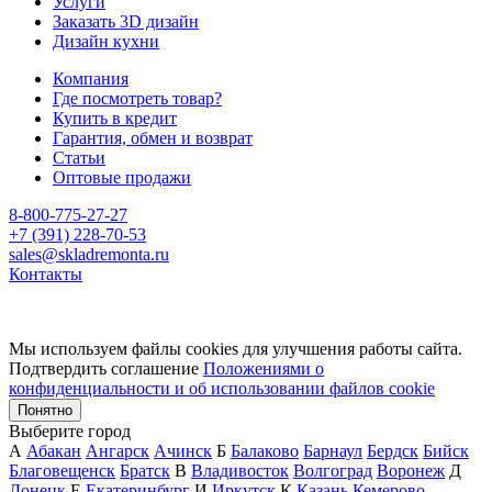
Услуги
Заказать 3D дизайн
Дизайн кухни
Компания
Где посмотреть товар?
Купить в кредит
Гарантия, обмен и возврат
Статьи
Оптовые продажи
8-800-775-27-27
+7 (391) 228-70-53
sales@skladremonta.ru
Контакты
Мы используем файлы cookies для улучшения работы сайта.
Подтвердить соглашение
Положениями о
конфиденциальности и об использовании файлов cookie
Понятно
Выберите город
А
Абакан
Ангарск
Ачинск
Б
Балаково
Барнаул
Бердск
Бийск
Благовещенск
Братск
В
Владивосток
Волгоград
Воронеж
Д
Донецк
Е
Екатеринбург
И
Иркутск
К
Казань
Кемерово