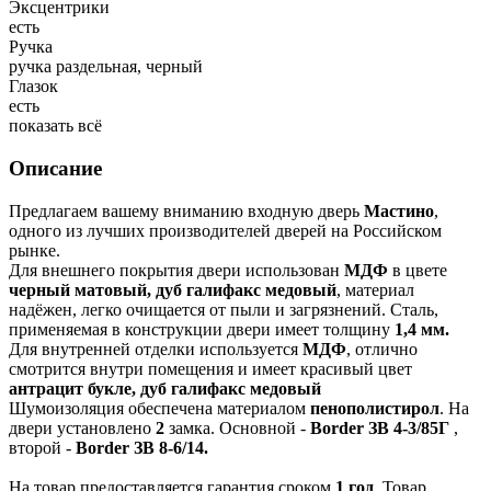
Эксцентрики
есть
Ручка
ручка раздельная, черный
Глазок
есть
показать всё
Описание
Предлагаем вашему вниманию входную дверь
Мастино
,
одного из лучших производителей дверей на Российском
рынке.
Для внешнего покрытия двери использован
МДФ
в цвете
черный матовый, дуб галифакс медовый
, материал
надёжен, легко очищается от пыли и загрязнений. Сталь,
применяемая в конструкции двери имеет толщину
1,4 мм.
Для внутренней отделки используется
МДФ
, отлично
смотрится внутри помещения и имеет красивый цвет
антрацит букле, дуб галифакс медовый
Шумоизоляция обеспечена материалом
пенополистирол
. На
двери установлено
2
замка. Основной -
Border ЗВ 4-3/85Г
,
второй -
Border ЗВ 8-6/14.
На товар предоставляется гарантия сроком
1 год
. Товар