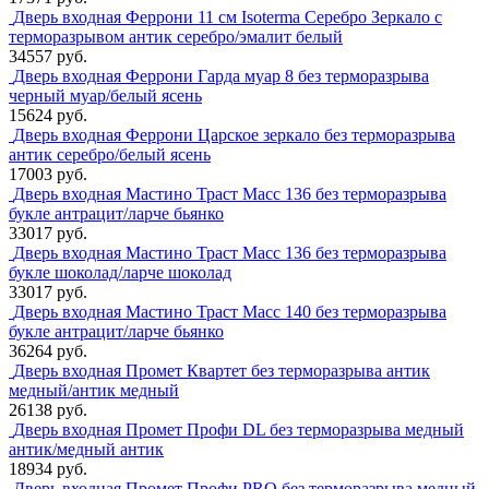
Дверь входная Феррони 11 см Isoterma Серебро Зеркало с
терморазрывом антик серебро/эмалит белый
34557 руб.
Дверь входная Феррони Гарда муар 8 без терморазрыва
черный муар/белый ясень
15624 руб.
Дверь входная Феррони Царское зеркало без терморазрыва
антик серебро/белый ясень
17003 руб.
Дверь входная Мастино Траст Масс 136 без терморазрыва
букле антрацит/ларче бьянко
33017 руб.
Дверь входная Мастино Траст Масс 136 без терморазрыва
букле шоколад/ларче шоколад
33017 руб.
Дверь входная Мастино Траст Масс 140 без терморазрыва
букле антрацит/ларче бьянко
36264 руб.
Дверь входная Промет Квартет без терморазрыва антик
медный/антик медный
26138 руб.
Дверь входная Промет Профи DL без терморазрыва медный
антик/медный антик
18934 руб.
Дверь входная Промет Профи PRO без терморазрыва медный