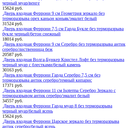
черный муар/венге
15624 руб.
Дверь входная Феррони 9 см Геометрия зеркало без
терморазрыва орех каньон коньяк/эмалит белый
31524 руб.
Дверь входная Феррони 7,5 см Гарда Букле без терморазрыва
букле черный/бетон снежный
18014 руб.
Дверь входная Феррони 9 см Серебро без терморазрыва антик
серебро/лиственница беж
20587 руб.
Дверь входная Волга-Бункер Кристел Лофт без терморазрыва
черный муар с блестками/белый камень
30163 руб.
Дверь входная Феррони Гарда Серебро 7,5 см без
терморазрыва антик серебро/темный кипарис
17371 руб.
Дверь входная Феррони 11 см Isoterma Серебро Зеркало с
терморазрывом антик серебро/эмалит белый
34557 руб.
Дверь входная Феррони Гарда муар 8 без терморазрыва
черный муар/белый ясень
15624 руб.
Дверь входная Феррони Царское зеркало без терморазрыва
антик серебро/белый ясень