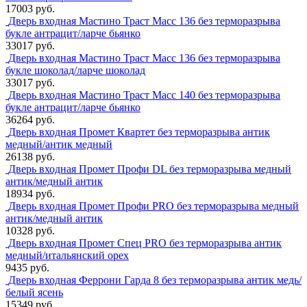
17003 руб.
Дверь входная Мастино Траст Масс 136 без терморазрыва
букле антрацит/ларче бьянко
33017 руб.
Дверь входная Мастино Траст Масс 136 без терморазрыва
букле шоколад/ларче шоколад
33017 руб.
Дверь входная Мастино Траст Масс 140 без терморазрыва
букле антрацит/ларче бьянко
36264 руб.
Дверь входная Промет Квартет без терморазрыва антик
медный/антик медный
26138 руб.
Дверь входная Промет Профи DL без терморазрыва медный
антик/медный антик
18934 руб.
Дверь входная Промет Профи PRO без терморазрыва медный
антик/медный антик
10328 руб.
Дверь входная Промет Спец PRO без терморазрыва антик
медный/итальянский орех
9435 руб.
Дверь входная Феррони Гарда 8 без терморазрыва антик медь/
белый ясень
15349 руб.