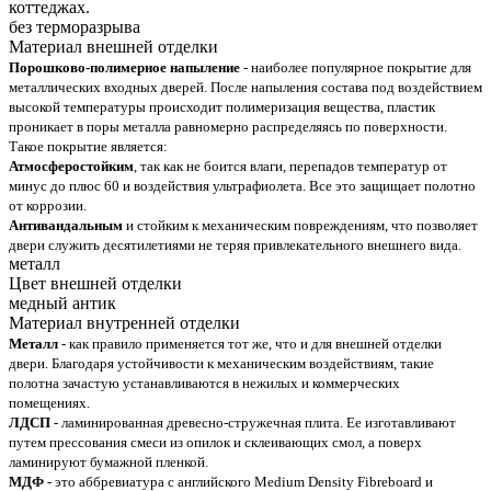
коттеджах.
без терморазрыва
Материал внешней отделки
Порошково-полимерное напыление
- наиболее популярное покрытие для
металлических входных дверей. После напыления состава под воздействием
высокой температуры происходит полимеризация вещества, пластик
проникает в поры металла равномерно распределяясь по поверхности.
Такое покрытие является:
Атмосферостойким
, так как не боится влаги, перепадов температур от
минус до плюс 60 и воздействия ультрафиолета. Все это защищает полотно
от коррозии.
Антивандальным
и стойким к механическим повреждениям, что позволяет
двери служить десятилетиями не теряя привлекательного внешнего вида.
металл
Цвет внешней отделки
медный антик
Материал внутренней отделки
Металл
- как правило применяется тот же, что и для внешней отделки
двери. Благодаря устойчивости к механическим воздействиям, такие
полотна зачастую устанавливаются в нежилых и коммерческих
помещениях.
ЛДСП
- ламинированная древесно-стружечная плита. Ее изготавливают
путем прессования смеси из опилок и склеивающих смол, а поверх
ламинируют бумажной пленкой.
МДФ
- это аббревиатура с английского Medium Density Fibreboard и