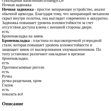
сувальдный karat/monarch/mangyct,iv
Ночная задвижка
Ночная задвижка
- простое запирающее устройство, аналог
обычной щеколды. Благодаря тому, что запирающий механизм
скрыт внутри полотна, она выглядит современно и аккуратно.
Задвижка повышает уровень взломостойкости за счет
отсутствия доступа ключа с внешней стороны двери.
есть
Броненакладка на замок
Броненакладка
- пластина из высокопрочной углеродной
стали, которая повышает уровень взломостойкости и
защищает замок от высверливания злоумышленником. По
типу установки различают накладные и врезные
броненакладки.
есть
Противосъемные ригели
есть
Ручка
ручка раздельная, хром
Глазок
есть
показать всё
Описание