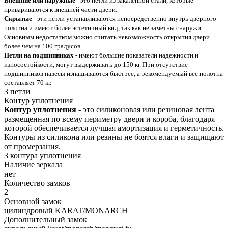
Внешние или наружные
- это петли из закаленной стали, которые
привариваются к внешней части двери.
Скрытые
- эти петли устанавливаются непосредственно внутрь дверного
полотна и имеют более эстетичный вид, так как не заметны снаружи.
Основным недостатком можно считать невозможность открытия двери
более чем на 100 градусов.
Петли на подшипниках
- имеют большие показатели надежности и
износостойкости, могут выдерживать до 150 кг. При отсутствие
подшипников навесы изнашиваются быстрее, а рекомендуемый вес полотна
составляет 70 кг.
3 петли
Контур уплотнения
Контур уплотнения
- это силиконовая или резиновая лента
размещенная по всему периметру двери и короба, благодаря
которой обеспечивается лучшая амортизация и герметичность.
Контуры из силикона или резины не боятся влаги и защищают
от промерзания.
3 контура уплотнения
Наличие зеркала
нет
Количество замков
2
Основной замок
цилиндровый KARAT/MONARCH
Дополнительный замок