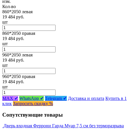
изм.
Кол-во
860*2050 левая
19 484 руб.
шт
860*2050 правая
19 484 руб.
шт
960*2050 левая
19 484 руб.
шт
960*2050 правая
19 484 руб.
шт
MAX ✔
WhatsApp ✔
Telegram ✔
Доставка и оплата
Купить в 1
клик
Запросить скидку %
Сопутствующие товары
Дверь входная Феррони Гарда Муар 7,5 см без терморазрыва