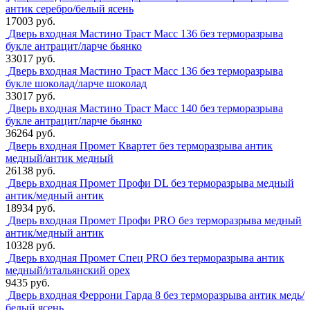
антик серебро/белый ясень
17003 руб.
Дверь входная Мастино Траст Масс 136 без терморазрыва
букле антрацит/ларче бьянко
33017 руб.
Дверь входная Мастино Траст Масс 136 без терморазрыва
букле шоколад/ларче шоколад
33017 руб.
Дверь входная Мастино Траст Масс 140 без терморазрыва
букле антрацит/ларче бьянко
36264 руб.
Дверь входная Промет Квартет без терморазрыва антик
медный/антик медный
26138 руб.
Дверь входная Промет Профи DL без терморазрыва медный
антик/медный антик
18934 руб.
Дверь входная Промет Профи PRO без терморазрыва медный
антик/медный антик
10328 руб.
Дверь входная Промет Спец PRO без терморазрыва антик
медный/итальянский орех
9435 руб.
Дверь входная Феррони Гарда 8 без терморазрыва антик медь/
белый ясень