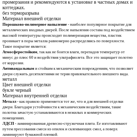
промерзания и рекомендуются к установке в частных домах и
коттеджах.
без терморазрыва
Материал внешней отделки
Порошково-полимерное напыление
- наиболее популярное покрытие для
металлических входных дверей. После напыления состава под воздействием
высокой температуры происходит полимеризация вещества, пластик
проникает в поры металла равномерно распределяясь по поверхности.
Такое покрытие является:
Атмосферостойким
, так как не боится влаги, перепадов температур от
минус до плюс 60 и воздействия ультрафиолета. Все это защищает полотно
от коррозии.
Антивандальным
и стойким к механическим повреждениям, что позволяет
двери служить десятилетиями не теряя привлекательного внешнего вида.
металл
Цвет внешней отделки
букле черный
Материал внутренней отделки
Металл
- как правило применяется тот же, что и для внешней отделки
двери. Благодаря устойчивости к механическим воздействиям, такие
полотна зачастую устанавливаются в нежилых и коммерческих
помещениях.
ЛДСП
- ламинированная древесно-стружечная плита. Ее изготавливают
путем прессования смеси из опилок и склеивающих смол, а поверх
ламинируют бумажной пленкой.