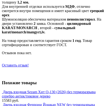
толщину
1,2 мм.
Для внутренней отделки используется
МДФ
, отлично
смотрится внутри помещения и имеет красивый цвет
грецкий
орех
Шумоизоляция обеспечена материалом
пенополистирол
. На
двери установлено
2
замка. Основной -
цилиндровый
KARAT/MONARCH
, второй -
сувальдный
karat/monarch/mangyct,iv.
На товар предоставляется гарантия сроком
1 год
. Товар
сертифицирован и соответствует ГОСТ.
Отзывов пока нет.
Оставить отзыв!
Похожие товары
Дверь входная Sezam Хит О-130 (2026) без терморазрыва
серебро антик/тиковое дерево
15583 руб.
Дверь входная Феррони Йошкар NEW без терморазрыва