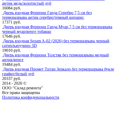
антик медь/золотистый дуб
16084 руб.
Дверь входная Феррони Гарда Серебро 7,5 см без
терморазрыва антик серебро/темный кипарис
17371 руб.
Дверь входная Феррони Гарда Муар 7,5 см без терморазрыва
черный муар/венге тобакко
17646 руб.
Дверь входная Sezam A-02 (2026) без терморазрыва черный
сатин/капучино 3D
19010 руб.
Дверь входная Феррони Толстяк без терморазрыва медный
антик/венге
19484 руб.
Дверь входная Промет Титан Зеркало без терморазрыва букле
графит/белый дуб
20337 руб.
2014 - 2026 ©
ООО "Склад ремонта"
Все права защищены
Политика конфиденциальности
Наша группа Вконтакте
Наш канал YouTube
Наш канал Telegram