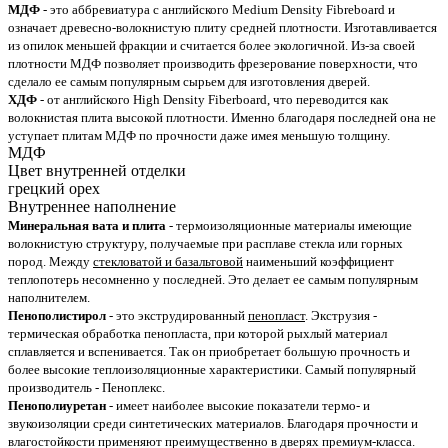
МДФ
- это аббревиатура с английского Medium Density Fibreboard и
означает древесно-волокнистую плиту средней плотности. Изготавливается
из опилок меньшей фракции и считается более экологичной. Из-за своей
плотности МДФ позволяет производить фрезерование поверхности, что
сделало ее самым популярным сырьем для изготовления дверей.
ХДФ
- от английского High Density Fiberboard, что переводится как
волокнистая плита высокой плотности. Именно благодаря последней она не
уступает плитам МДФ по прочности даже имея меньшую толщину.
МДФ
Цвет внутренней отделки
грецкий орех
Внутреннее наполнение
Минеральная вата и плита
- термоизоляционные материалы имеющие
волокнистую структуру, получаемые при расплаве стекла или горных
пород. Между
стекловатой и базальтовой
наименьший коэффициент
теплопотерь несомненно у последней. Это делает ее самым популярным
наполнителем.
Пенополистирол
- это экструдированный
пенопласт
. Экструзия -
термическая обработка пенопласта, при которой рыхлый материал
сплавляется и вспенивается. Так он приобретает большую прочность и
более высокие теплоизоляционные характеристики. Самый популярный
производитель - Пеноплекс.
Пенополиуретан
- имеет наиболее высокие показатели термо- и
звукоизоляции среди синтетических материалов. Благодаря прочности и
влагостойкости применяют преимущественно в дверях премиум-класса.