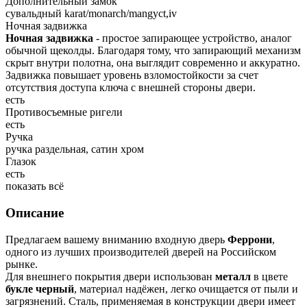
Дополнительный замок
сувальдный karat/monarch/mangyct,iv
Ночная задвижка
Ночная задвижка
- простое запирающее устройство, аналог
обычной щеколды. Благодаря тому, что запирающий механизм
скрыт внутри полотна, она выглядит современно и аккуратно.
Задвижка повышает уровень взломостойкости за счет
отсутствия доступа ключа с внешней стороны двери.
есть
Противосъемные ригели
есть
Ручка
ручка раздельная, сатин хром
Глазок
есть
показать всё
Описание
Предлагаем вашему вниманию входную дверь
Феррони
,
одного из лучших производителей дверей на Российском
рынке.
Для внешнего покрытия двери использован
металл
в цвете
букле черный
, материал надёжен, легко очищается от пыли и
загрязнений. Сталь, применяемая в конструкции двери имеет