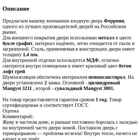
Описание
Предлагаем вашему вниманию входную дверь
Феррони
,
одного из лучших производителей дверей на Российском
рынке.
Для внешнего покрытия двери использован
металл
в цвете
букле графит
, материал надёжен, легко очищается от пыли и
загрязнений. Сталь, применяемая в конструкции двери имеет
толщину
1,4 мм.
Для внутренней отделки используется
МДФ
, отлично
смотрится внутри помещения и имеет красивый цвет
бетон
лофт грей
Шумоизоляция обеспечена материалом
пенополистирол
. На
двери установлено
2
замка. Основной -
цилиндровый
Mangyst 3211
, второй -
сувальдный Mangyst 3001.
На товар предоставляется гарантия сроком
1 год
. Товар
сертифицирован и соответствует ГОСТ.
Оценка
Комментарий:
Живу в частном доме, и раньше постоянно боролась с наледью
на внутренней части двери зимой. Поставили дверь с
терморазрывом — проблема исчезла! Внутри тепло, ничего не
капает и не течёт.