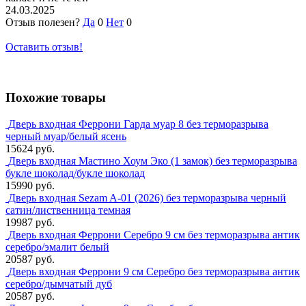
24.03.2025
Отзыв полезен?
Да
0
Нет
0
Оставить отзыв!
Похожие товары
Дверь входная Феррони Гарда муар 8 без терморазрыва
черный муар/белый ясень
15624 руб.
Дверь входная Мастино Хоум Эко (1 замок) без терморазрыва
букле шоколад/букле шоколад
15990 руб.
Дверь входная Sezam A-01 (2026) без терморазрыва черный
сатин/лиственница темная
19987 руб.
Дверь входная Феррони Серебро 9 см без терморазрыва антик
серебро/эмалит белый
20587 руб.
Дверь входная Феррони 9 см Серебро без терморазрыва антик
серебро/дымчатый дуб
20587 руб.