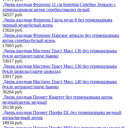
Дверь входная Феррони 11 см Isoterma Серебро Зеркало с
терморазрывом антик серебро/эмалит белый
34557 руб.
Дверь входная Феррони Гарда муар 8 без терморазрыва
черный муар/белый ясень
15624 руб.
Дверь входная Феррони Царское зеркало без терморазрыва
антик серебро/белый ясень
17003 руб.
Дверь входная Мастино Траст Масс 136 без терморазрыва
букле антрацит/ларче бьянко
33017 руб.
Дверь входная Мастино Траст Масс 136 без терморазрыва
букле шоколад/ларче шоколад
33017 руб.
Дверь входная Мастино Траст Масс 140 без терморазрыва
букле антрацит/ларче бьянко
36264 руб.
Дверь входная Промет Квартет без терморазрыва антик
медный/антик медный
26138 руб.
Дверь входная Промет Профи DL без терморазрыва медный
антик/медный антик
18934 руб.
Дверь входная Промет Профи PRO без терморазрыва медный