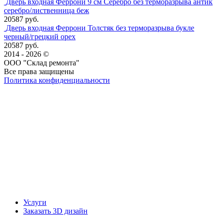
Дверь входная Феррони 9 см Серебро без терморазрыва антик
серебро/лиственница беж
20587 руб.
Дверь входная Феррони Толстяк без терморазрыва букле
черный/грецкий орех
20587 руб.
2014 - 2026 ©
ООО "Склад ремонта"
Все права защищены
Политика конфиденциальности
Наша группа Вконтакте
Наш канал YouTube
Наш канал Telegram
Услуги
Заказать 3D дизайн