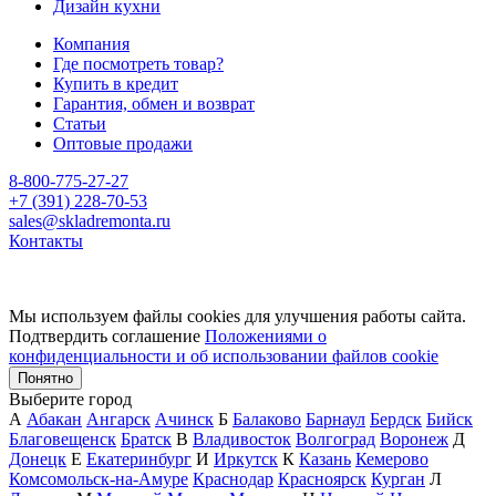
Дизайн кухни
Компания
Где посмотреть товар?
Купить в кредит
Гарантия, обмен и возврат
Статьи
Оптовые продажи
8-800-775-27-27
+7 (391) 228-70-53
sales@skladremonta.ru
Контакты
Мы используем файлы cookies для улучшения работы сайта.
Подтвердить соглашение
Положениями о
конфиденциальности и об использовании файлов cookie
Понятно
Выберите город
А
Абакан
Ангарск
Ачинск
Б
Балаково
Барнаул
Бердск
Бийск
Благовещенск
Братск
В
Владивосток
Волгоград
Воронеж
Д
Донецк
Е
Екатеринбург
И
Иркутск
К
Казань
Кемерово
Комсомольск-на-Амуре
Краснодар
Красноярск
Курган
Л