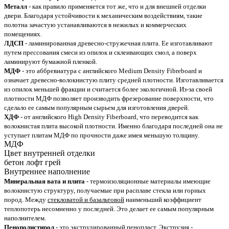
Металл
- как правило применяется тот же, что и для внешней отделки
двери. Благодаря устойчивости к механическим воздействиям, такие
полотна зачастую устанавливаются в нежилых и коммерческих
помещениях.
ЛДСП
- ламинированная древесно-стружечная плита. Ее изготавливают
путем прессования смеси из опилок и склеивающих смол, а поверх
ламинируют бумажной пленкой.
МДФ
- это аббревиатура с английского Medium Density Fibreboard и
означает древесно-волокнистую плиту средней плотности. Изготавливается
из опилок меньшей фракции и считается более экологичной. Из-за своей
плотности МДФ позволяет производить фрезерование поверхности, что
сделало ее самым популярным сырьем для изготовления дверей.
ХДФ
- от английского High Density Fiberboard, что переводится как
волокнистая плита высокой плотности. Именно благодаря последней она не
уступает плитам МДФ по прочности даже имея меньшую толщину.
МДФ
Цвет внутренней отделки
бетон лофт грей
Внутреннее наполнение
Минеральная вата и плита
- термоизоляционные материалы имеющие
волокнистую структуру, получаемые при расплаве стекла или горных
пород. Между
стекловатой и базальтовой
наименьший коэффициент
теплопотерь несомненно у последней. Это делает ее самым популярным
наполнителем.
Пенополистирол
- это экструдированный
пенопласт
. Экструзия -