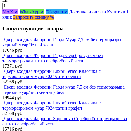
шт
MAX ✔
WhatsApp ✔
Telegram ✔
Доставка и оплата
Купить в 1
клик
Запросить скидку %
Сопутствующие товары
Дверь входная Феррони Гарда Муар 7,5 см без терморазрыва
черный муар/белый ясень
17646 руб.
Дверь входная Феррони Гарда Серебро 7,5 см без
терморазрыва антик серебро/белый ясень
17371 руб.
Дверь входная Феррони Luxor Termo Классика с
терморазрывом муар 7024/сатин белый
32168 руб.
Дверь входная Феррони Гарда муар 7,5 см без терморазрыва
черный муар/лиственница беж
19944 руб.
Дверь входная Феррони Luxor Termo Классика с
терморазрывом муар 7024/сатин графит
32168 руб.
Дверь входная Феррони Supernova Серебро без терморазрыва
антик серебро/белый ясень
15716 руб.