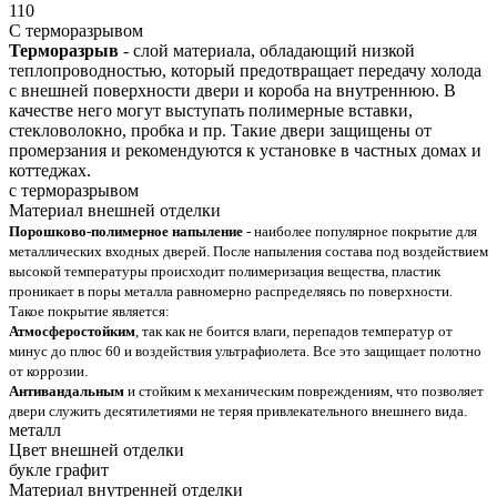
110
С терморазрывом
Терморазрыв
- слой материала, обладающий низкой
теплопроводностью, который предотвращает передачу холода
с внешней поверхности двери и короба на внутреннюю. В
качестве него могут выступать полимерные вставки,
стекловолокно, пробка и пр. Такие двери защищены от
промерзания и рекомендуются к установке в частных домах и
коттеджах.
с терморазрывом
Материал внешней отделки
Порошково-полимерное напыление
- наиболее популярное покрытие для
металлических входных дверей. После напыления состава под воздействием
высокой температуры происходит полимеризация вещества, пластик
проникает в поры металла равномерно распределяясь по поверхности.
Такое покрытие является:
Атмосферостойким
, так как не боится влаги, перепадов температур от
минус до плюс 60 и воздействия ультрафиолета. Все это защищает полотно
от коррозии.
Антивандальным
и стойким к механическим повреждениям, что позволяет
двери служить десятилетиями не теряя привлекательного внешнего вида.
металл
Цвет внешней отделки
букле графит
Материал внутренней отделки