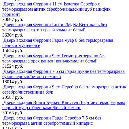
Дверь входная Феррони 11 см Isoterma Серебро с
терморазрывом антик серебро/канадский дуб пацифик
горизонт
30697 руб.
Дверь входная Феррони Luxor 2МДФ Вертикаль без
терморазрыва сатин графит/эмалит белый
36304 руб.
Дверь входная Феррони Гарда муар 8 без терморазрыва
черный муар/венге
15624 руб.
Дверь входная Феррони 9 см Геометрия зеркало без
терморазрыва орех каньон коньяк/эмалит белый
31524 руб.
Дверь входная Феррони 7,5 см Гарда Букле без терморазрыва
букле черный/бетон снежный
18014 руб.
Дверь входная Феррони 9 см Серебро без терморазрыва антик
серебро/лиственница беж
20587 руб.
Дверь входная Волга-Бункер Кристел Лофт без терморазрыва
черный муар с блестками/белый камень
30163 руб.
Дверь входная Феррони Гарда Серебро 7,5 см без
терморазрыва антик серебро/темный кипарис
17371 руб.