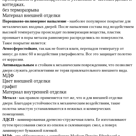
коттеджах.
без терморазрыва
Материал внешней отделки
Порошково-полимерное напыление
- наиболее популярное покрытие для
металлических входных дверей. После напыления состава под воздействием
высокой температуры происходит полимеризация вещества, пластик
проникает в поры металла равномерно распределяясь по поверхности.
Такое покрытие является:
Атмосферостойким
, так как не боится влаги, перепадов температур от
минус до плюс 60 и воздействия ультрафиолета. Все это защищает полотно
от коррозии.
Антивандальным
и стойким к механическим повреждениям, что позволяет
двери служить десятилетиями не теряя привлекательного внешнего вида.
МДФ
Цвет внешней отделки
графит
Материал внутренней отделки
Металл
- как правило применяется тот же, что и для внешней отделки
двери. Благодаря устойчивости к механическим воздействиям, такие
полотна зачастую устанавливаются в нежилых и коммерческих
помещениях.
ЛДСП
- ламинированная древесно-стружечная плита. Ее изготавливают
путем прессования смеси из опилок и склеивающих смол, а поверх
ламинируют бумажной пленкой.
МДФ
- это аббревиатура с английского Medium Density Fibreboard и