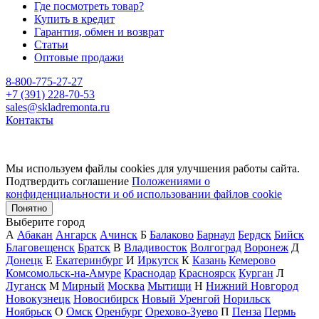
Где посмотреть товар?
Купить в кредит
Гарантия, обмен и возврат
Статьи
Оптовые продажи
8-800-775-27-27
+7 (391) 228-70-53
sales@skladremonta.ru
Контакты
Мы используем файлы cookies для улучшения работы сайта.
Подтвердить соглашение
Положениями о
конфиденциальности и об использовании файлов cookie
Понятно
Выберите город
А
Абакан
Ангарск
Ачинск
Б
Балаково
Барнаул
Бердск
Бийск
Благовещенск
Братск
В
Владивосток
Волгоград
Воронеж
Д
Донецк
Е
Екатеринбург
И
Иркутск
К
Казань
Кемерово
Комсомольск-на-Амуре
Краснодар
Красноярск
Курган
Л
Луганск
М
Мирный
Москва
Мытищи
Н
Нижний Новгород
Новокузнецк
Новосибирск
Новый Уренгой
Норильск
Ноябрьск
О
Омск
Оренбург
Орехово-Зуево
П
Пенза
Пермь