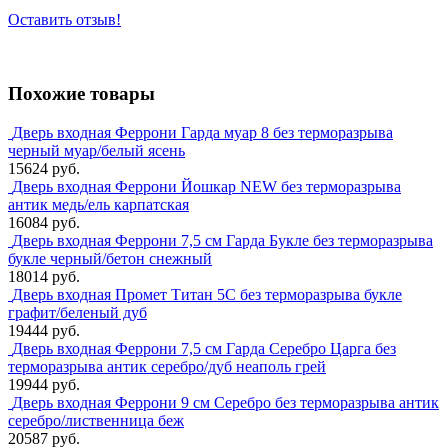
Оставить отзыв!
Похожие товары
Дверь входная Феррони Гарда муар 8 без терморазрыва
черный муар/белый ясень
15624 руб.
Дверь входная Феррони Йошкар NEW без терморазрыва
антик медь/ель карпатская
16084 руб.
Дверь входная Феррони 7,5 см Гарда Букле без терморазрыва
букле черный/бетон снежный
18014 руб.
Дверь входная Промет Титан 5С без терморазрыва букле
графит/беленый дуб
19444 руб.
Дверь входная Феррони 7,5 см Гарда Серебро Царга без
терморазрыва антик серебро/дуб неаполь грей
19944 руб.
Дверь входная Феррони 9 см Серебро без терморазрыва антик
серебро/лиственница беж
20587 руб.