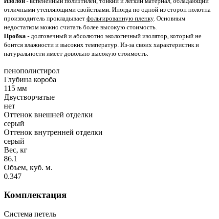
Изолон
- вспененный полиэтилен, тонкий и легкий материал, обладающий
отличными утепляющими свойствами. Иногда по одной из сторон полотна
производитель прокладывает
фольгированную пленку
. Основным
недостатком можно считать более высокую стоимость.
Пробка
- долговечный и абсолютно экологичный изолятор, который не
боится влажности и высоких температур. Из-за своих характеристик и
натуральности имеет довольно высокую стоимость.
пенополистирол
Глубина короба
115 мм
Двустворчатые
нет
Оттенок внешней отделки
серый
Оттенок внутренней отделки
серый
Вес, кг
86.1
Объем, куб. м.
0.347
Комплектация
Система петель