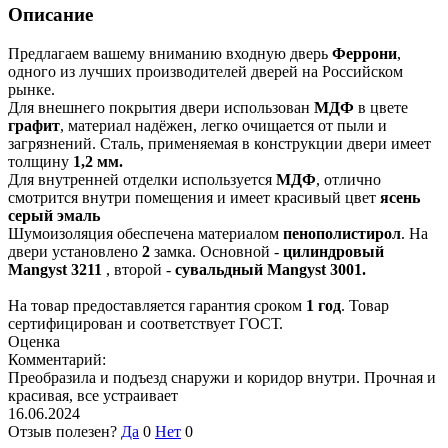
Описание
Предлагаем вашему вниманию входную дверь
Феррони
,
одного из лучших производителей дверей на Российском
рынке.
Для внешнего покрытия двери использован
МДФ
в цвете
графит
, материал надёжен, легко очищается от пыли и
загрязнений. Сталь, применяемая в конструкции двери имеет
толщину
1,2 мм.
Для внутренней отделки используется
МДФ
, отлично
смотрится внутри помещения и имеет красивый цвет
ясень
серый эмаль
Шумоизоляция обеспечена материалом
пенополистирол
. На
двери установлено
2
замка. Основной -
цилиндровый
Mangyst 3211
, второй -
сувальдный Mangyst 3001.
На товар предоставляется гарантия сроком
1 год
. Товар
сертифицирован и соответствует ГОСТ.
Оценка
Комментарий:
Преобразила и подъезд снаружи и коридор внутри. Прочная и
красивая, все устраивает
16.06.2024
Отзыв полезен?
Да
0
Нет
0