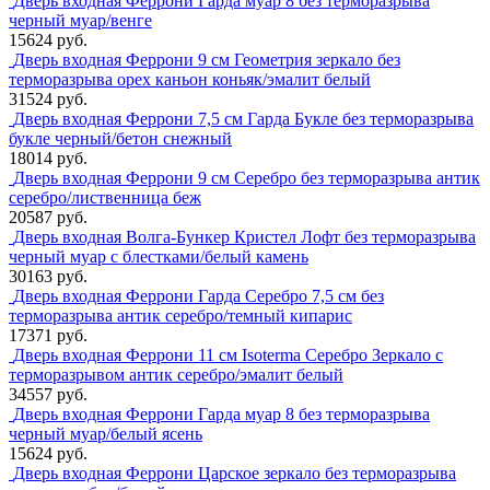
Дверь входная Феррони Гарда муар 8 без терморазрыва
черный муар/венге
15624 руб.
Дверь входная Феррони 9 см Геометрия зеркало без
терморазрыва орех каньон коньяк/эмалит белый
31524 руб.
Дверь входная Феррони 7,5 см Гарда Букле без терморазрыва
букле черный/бетон снежный
18014 руб.
Дверь входная Феррони 9 см Серебро без терморазрыва антик
серебро/лиственница беж
20587 руб.
Дверь входная Волга-Бункер Кристел Лофт без терморазрыва
черный муар с блестками/белый камень
30163 руб.
Дверь входная Феррони Гарда Серебро 7,5 см без
терморазрыва антик серебро/темный кипарис
17371 руб.
Дверь входная Феррони 11 см Isoterma Серебро Зеркало с
терморазрывом антик серебро/эмалит белый
34557 руб.
Дверь входная Феррони Гарда муар 8 без терморазрыва
черный муар/белый ясень
15624 руб.
Дверь входная Феррони Царское зеркало без терморазрыва