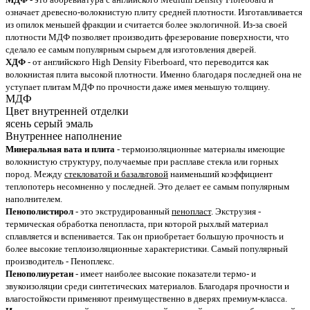
означает древесно-волокнистую плиту средней плотности. Изготавливается
из опилок меньшей фракции и считается более экологичной. Из-за своей
плотности МДФ позволяет производить фрезерование поверхности, что
сделало ее самым популярным сырьем для изготовления дверей.
ХДФ
- от английского High Density Fiberboard, что переводится как
волокнистая плита высокой плотности. Именно благодаря последней она не
уступает плитам МДФ по прочности даже имея меньшую толщину.
МДФ
Цвет внутренней отделки
ясень серый эмаль
Внутреннее наполнение
Минеральная вата и плита
- термоизоляционные материалы имеющие
волокнистую структуру, получаемые при расплаве стекла или горных
пород. Между
стекловатой и базальтовой
наименьший коэффициент
теплопотерь несомненно у последней. Это делает ее самым популярным
наполнителем.
Пенополистирол
- это экструдированный
пенопласт
. Экструзия -
термическая обработка пенопласта, при которой рыхлый материал
сплавляется и вспенивается. Так он приобретает большую прочность и
более высокие теплоизоляционные характеристики. Самый популярный
производитель - Пеноплекс.
Пенополиуретан
- имеет наиболее высокие показатели термо- и
звукоизоляции среди синтетических материалов. Благодаря прочности и
влагостойкости применяют преимущественно в дверях премиум-класса.