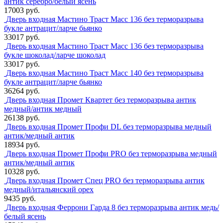
антик серебро/белый ясень
17003 руб.
Дверь входная Мастино Траст Масс 136 без терморазрыва
букле антрацит/ларче бьянко
33017 руб.
Дверь входная Мастино Траст Масс 136 без терморазрыва
букле шоколад/ларче шоколад
33017 руб.
Дверь входная Мастино Траст Масс 140 без терморазрыва
букле антрацит/ларче бьянко
36264 руб.
Дверь входная Промет Квартет без терморазрыва антик
медный/антик медный
26138 руб.
Дверь входная Промет Профи DL без терморазрыва медный
антик/медный антик
18934 руб.
Дверь входная Промет Профи PRO без терморазрыва медный
антик/медный антик
10328 руб.
Дверь входная Промет Спец PRO без терморазрыва антик
медный/итальянский орех
9435 руб.
Дверь входная Феррони Гарда 8 без терморазрыва антик медь/
белый ясень