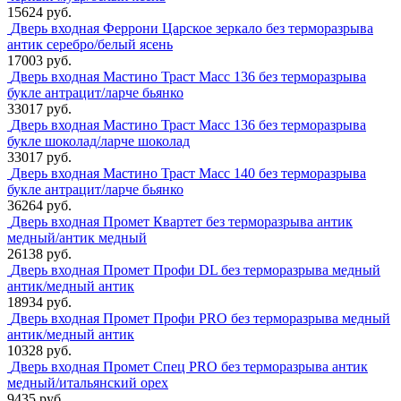
15624 руб.
Дверь входная Феррони Царское зеркало без терморазрыва
антик серебро/белый ясень
17003 руб.
Дверь входная Мастино Траст Масс 136 без терморазрыва
букле антрацит/ларче бьянко
33017 руб.
Дверь входная Мастино Траст Масс 136 без терморазрыва
букле шоколад/ларче шоколад
33017 руб.
Дверь входная Мастино Траст Масс 140 без терморазрыва
букле антрацит/ларче бьянко
36264 руб.
Дверь входная Промет Квартет без терморазрыва антик
медный/антик медный
26138 руб.
Дверь входная Промет Профи DL без терморазрыва медный
антик/медный антик
18934 руб.
Дверь входная Промет Профи PRO без терморазрыва медный
антик/медный антик
10328 руб.
Дверь входная Промет Спец PRO без терморазрыва антик
медный/итальянский орех
9435 руб.