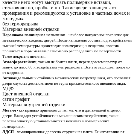
качестве него могут выступать полимерные вставки,
стекловолокно, пробка и пр. Такие двери защищены от
промерзания и рекомендуются к установке в частных домах и
коттеджах.
без терморазрыва
Материал внешней отделки
Порошково-полимерное напыление
- наиболее популярное покрытие для
металлических входных дверей. После напыления состава под воздействием
высокой температуры происходит полимеризация вещества, пластик
проникает в поры металла равномерно распределяясь по поверхности.
Такое покрытие является:
Атмосферостойким
, так как не боится влаги, перепадов температур от
минус до плюс 60 и воздействия ультрафиолета. Все это защищает полотно
от коррозии.
Антивандальным
и стойким к механическим повреждениям, что позволяет
двери служить десятилетиями не теряя привлекательного внешнего вида.
МДФ
Цвет внешней отделки
сатин графит
Материал внутренней отделки
Металл
- как правило применяется тот же, что и для внешней отделки
двери. Благодаря устойчивости к механическим воздействиям, такие
полотна зачастую устанавливаются в нежилых и коммерческих
помещениях.
ЛДСП
- ламинированная древесно-стружечная плита. Ее изготавливают