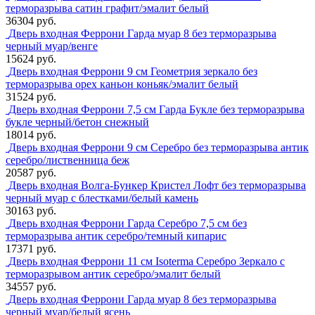
терморазрыва сатин графит/эмалит белый
36304 руб.
Дверь входная Феррони Гарда муар 8 без терморазрыва
черный муар/венге
15624 руб.
Дверь входная Феррони 9 см Геометрия зеркало без
терморазрыва орех каньон коньяк/эмалит белый
31524 руб.
Дверь входная Феррони 7,5 см Гарда Букле без терморазрыва
букле черный/бетон снежный
18014 руб.
Дверь входная Феррони 9 см Серебро без терморазрыва антик
серебро/лиственница беж
20587 руб.
Дверь входная Волга-Бункер Кристел Лофт без терморазрыва
черный муар с блестками/белый камень
30163 руб.
Дверь входная Феррони Гарда Серебро 7,5 см без
терморазрыва антик серебро/темный кипарис
17371 руб.
Дверь входная Феррони 11 см Isoterma Серебро Зеркало с
терморазрывом антик серебро/эмалит белый
34557 руб.
Дверь входная Феррони Гарда муар 8 без терморазрыва
черный муар/белый ясень