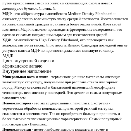
путем прессования смеси из опилок и склеивающих смол, а поверх
ламинируют бумажной пленкой.
МДФ
- это аббревиатура с английского Medium Density Fibreboard и
означает древесно-волокнистую плиту средней плотности. Изготавливается
из опилок меньшей фракции и считается более экологичной. Из-за своей
плотности МДФ позволяет производить фрезерование поверхности, что
сделало ее самым популярным сырьем для изготовления дверей.
ХДФ
- от английского High Density Fiberboard, что переводится как
волокнистая плита высокой плотности. Именно благодаря последней она не
уступает плитам МДФ по прочности даже имея меньшую толщину.
МДФ
Цвет внутренней отделки
африканское лапачо
Внутреннее наполнение
Минеральная вата и плита
- термоизоляционные материалы имеющие
волокнистую структуру, получаемые при расплаве стекла или горных
пород. Между
стекловатой и базальтовой
наименьший коэффициент
теплопотерь несомненно у последней. Это делает ее самым популярным
наполнителем.
Пенополистирол
- это экструдированный
пенопласт
. Экструзия -
термическая обработка пенопласта, при которой рыхлый материал
сплавляется и вспенивается. Так он приобретает большую прочность и
более высокие теплоизоляционные характеристики. Самый популярный
производитель - Пеноплекс.
Пенополиуретан
- имеет наиболее высокие показатели термо- и