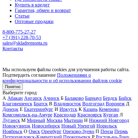
Купить в кредит
Гарантия, обмен и возврат
Статьи
Оптовые продажи
8-800-775-27-27
+7 (391) 228-70-53
sales@skladremonta.ru
Контакты
Мы используем файлы cookies для улучшения работы сайта.
Подтвердить соглашение
Положениями о
конфиденциальности и об использовании файлов cookie
Понятно
Выберите город
А
Абакан
Ангарск
Ачинск
Б
Балаково
Барнаул
Бердск
Бийск
Благовещенск
Братск
В
Владивосток
Волгоград
Воронеж
Д
Донецк
Е
Екатеринбург
И
Иркутск
К
Казань
Кемерово
Комсомольск-на-Амуре
Краснодар
Красноярск
Курган
Л
Луганск
М
Мирный
Москва
Мытищи
Н
Нижний Новгород
Новокузнецк
Новосибирск
Новый Уренгой
Норильск
Ноябрьск
О
Омск
Оренбург
Орехово-Зуево
П
Пенза
Пермь
Петропавловск-Камчатский
Прокопьевск
Р
Ростов-на-Дону