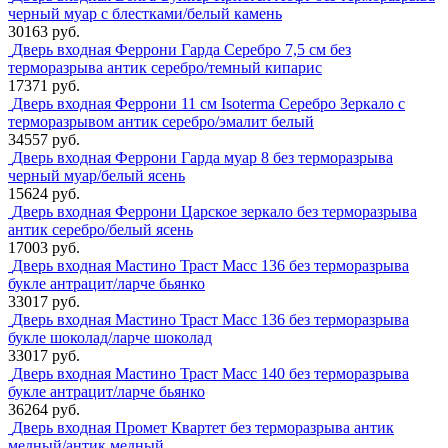
черный муар с блестками/белый камень
30163 руб.
Дверь входная Феррони Гарда Серебро 7,5 см без
терморазрыва антик серебро/темный кипарис
17371 руб.
Дверь входная Феррони 11 см Isoterma Серебро Зеркало с
терморазрывом антик серебро/эмалит белый
34557 руб.
Дверь входная Феррони Гарда муар 8 без терморазрыва
черный муар/белый ясень
15624 руб.
Дверь входная Феррони Царское зеркало без терморазрыва
антик серебро/белый ясень
17003 руб.
Дверь входная Мастино Траст Масс 136 без терморазрыва
букле антрацит/ларче бьянко
33017 руб.
Дверь входная Мастино Траст Масс 136 без терморазрыва
букле шоколад/ларче шоколад
33017 руб.
Дверь входная Мастино Траст Масс 140 без терморазрыва
букле антрацит/ларче бьянко
36264 руб.
Дверь входная Промет Квартет без терморазрыва антик
медный/антик медный