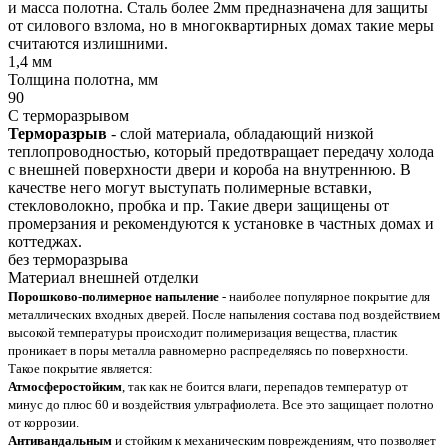
и масса полотна. Сталь более 2мм предназначена для защиты
от силового взлома, но в многоквартирных домах такие меры
считаются излишними.
1,4 мм
Толщина полотна, мм
90
С терморазрывом
Терморазрыв
- слой материала, обладающий низкой
теплопроводностью, который предотвращает передачу холода
с внешней поверхности двери и короба на внутреннюю. В
качестве него могут выступать полимерные вставки,
стекловолокно, пробка и пр. Такие двери защищены от
промерзания и рекомендуются к установке в частных домах и
коттеджах.
без терморазрыва
Материал внешней отделки
Порошково-полимерное напыление
- наиболее популярное покрытие для
металлических входных дверей. После напыления состава под воздействием
высокой температуры происходит полимеризация вещества, пластик
проникает в поры металла равномерно распределяясь по поверхности.
Такое покрытие является:
Атмосферостойким
, так как не боится влаги, перепадов температур от
минус до плюс 60 и воздействия ультрафиолета. Все это защищает полотно
от коррозии.
Антивандальным
и стойким к механическим повреждениям, что позволяет