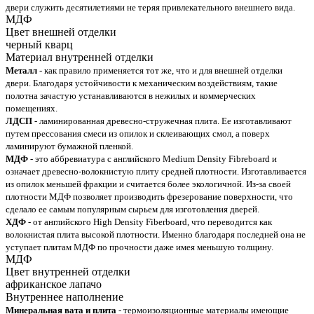
двери служить десятилетиями не теряя привлекательного внешнего вида.
МДФ
Цвет внешней отделки
черный кварц
Материал внутренней отделки
Металл
- как правило применяется тот же, что и для внешней отделки
двери. Благодаря устойчивости к механическим воздействиям, такие
полотна зачастую устанавливаются в нежилых и коммерческих
помещениях.
ЛДСП
- ламинированная древесно-стружечная плита. Ее изготавливают
путем прессования смеси из опилок и склеивающих смол, а поверх
ламинируют бумажной пленкой.
МДФ
- это аббревиатура с английского Medium Density Fibreboard и
означает древесно-волокнистую плиту средней плотности. Изготавливается
из опилок меньшей фракции и считается более экологичной. Из-за своей
плотности МДФ позволяет производить фрезерование поверхности, что
сделало ее самым популярным сырьем для изготовления дверей.
ХДФ
- от английского High Density Fiberboard, что переводится как
волокнистая плита высокой плотности. Именно благодаря последней она не
уступает плитам МДФ по прочности даже имея меньшую толщину.
МДФ
Цвет внутренней отделки
африканское лапачо
Внутреннее наполнение
Минеральная вата и плита
- термоизоляционные материалы имеющие