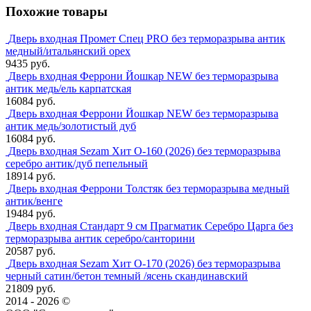
Похожие товары
Дверь входная Промет Спец PRO без терморазрыва антик
медный/итальянский орех
9435 руб.
Дверь входная Феррони Йошкар NEW без терморазрыва
антик медь/ель карпатская
16084 руб.
Дверь входная Феррони Йошкар NEW без терморазрыва
антик медь/золотистый дуб
16084 руб.
Дверь входная Sezam Хит О-160 (2026) без терморазрыва
серебро антик/дуб пепельный
18914 руб.
Дверь входная Феррони Толстяк без терморазрыва медный
антик/венге
19484 руб.
Дверь входная Стандарт 9 см Прагматик Серебро Царга без
терморазрыва антик серебро/санторини
20587 руб.
Дверь входная Sezam Хит О-170 (2026) без терморазрыва
черный сатин/бетон темный /ясень скандинавский
21809 руб.
2014 - 2026 ©