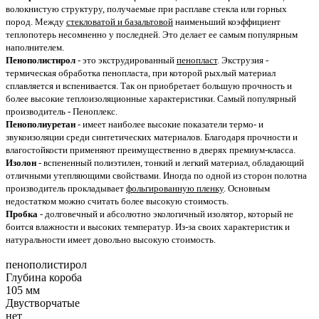
волокнистую структуру, получаемые при расплаве стекла или горных
пород. Между
стекловатой и базальтовой
наименьший коэффициент
теплопотерь несомненно у последней. Это делает ее самым популярным
наполнителем.
Пенополистирол
- это экструдированный
пенопласт
. Экструзия -
термическая обработка пенопласта, при которой рыхлый материал
сплавляется и вспенивается. Так он приобретает большую прочность и
более высокие теплоизоляционные характеристики. Самый популярный
производитель - Пеноплекс.
Пенополиуретан
- имеет наиболее высокие показатели термо- и
звукоизоляции среди синтетических материалов. Благодаря прочности и
влагостойкости применяют преимущественно в дверях премиум-класса.
Изолон
- вспененный полиэтилен, тонкий и легкий материал, обладающий
отличными утепляющими свойствами. Иногда по одной из сторон полотна
производитель прокладывает
фольгированную пленку
. Основным
недостатком можно считать более высокую стоимость.
Пробка
- долговечный и абсолютно экологичный изолятор, который не
боится влажности и высоких температур. Из-за своих характеристик и
натуральности имеет довольно высокую стоимость.
пенополистирол
Глубина короба
105 мм
Двустворчатые
нет