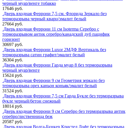
черный муар/венге тобакко
17646 руб.
Дверь входная Феррони 7,5 см. Флорида Зеркало без
терморазрыва черный кварц/эмалит белый
27664 руб.
Дверь входная Феррони 11 см Isoterma Серебро с
терморазрывом антик серебро/канадский дуб пацифик
горизонт
30697 руб.
Дверь входная Феррони Luxor 2МДФ Вертикаль без
терморазрыва сатин графит/эмалит белый
36304 руб.
Дверь входная Феррони Гарда муар 8 без терморазрыва
черный муар/венге
15624 руб.
Дверь входная Феррони 9 см Геометрия зеркало без
терморазрыва орех каньон коньяк/эмалит белый
31524 руб.
Дверь входная Феррони 7,5 см Гарда Букле без терморазрыва
букле черный/бетон снежный
18014 руб.
Дверь входная Феррони 9 см Серебро без терморазрыва антик
серебро/лиственница беж
20587 руб.
Дверь входная Волга-Бункер Кристел Лофт без терморазрыва