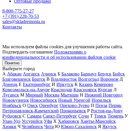
Оптовые продажи
8-800-775-27-27
+7 (391) 228-70-53
sales@skladremonta.ru
Контакты
Мы используем файлы cookies для улучшения работы сайта.
Подтвердить соглашение
Положениями о
конфиденциальности и об использовании файлов cookie
Понятно
Выберите город
А
Абакан
Ангарск
Ачинск
Б
Балаково
Барнаул
Бердск
Бийск
Благовещенск
Братск
В
Владивосток
Волгоград
Воронеж
Д
Донецк
Е
Екатеринбург
И
Иркутск
К
Казань
Кемерово
Комсомольск-на-Амуре
Краснодар
Красноярск
Курган
Л
Луганск
М
Мирный
Москва
Мытищи
Н
Нижний Новгород
Новокузнецк
Новосибирск
Новый Уренгой
Норильск
Ноябрьск
О
Омск
Оренбург
Орехово-Зуево
П
Пенза
Пермь
Петропавловск-Камчатский
Прокопьевск
Р
Ростов-на-Дону
Рубцовск
С
Самара
Санкт-Петербург
Сочи
Т
Томск
Тюмень
У
Улан-Удэ
Уссурийск
Уфа
Х
Хабаровск
Ханты-Мансийск
Химки
Ч
Челябинск
Чита
Ю
Южно-Сахалинск
Я
Якутск