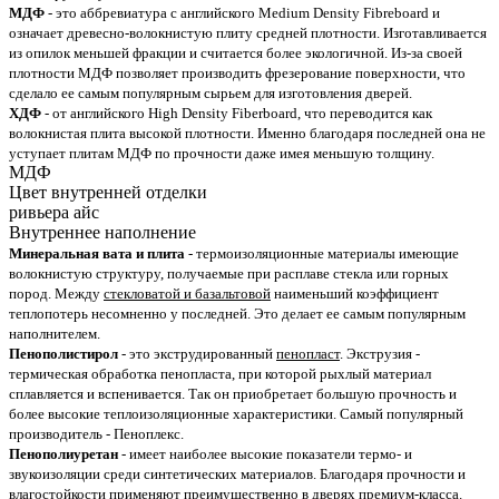
МДФ
- это аббревиатура с английского Medium Density Fibreboard и
означает древесно-волокнистую плиту средней плотности. Изготавливается
из опилок меньшей фракции и считается более экологичной. Из-за своей
плотности МДФ позволяет производить фрезерование поверхности, что
сделало ее самым популярным сырьем для изготовления дверей.
ХДФ
- от английского High Density Fiberboard, что переводится как
волокнистая плита высокой плотности. Именно благодаря последней она не
уступает плитам МДФ по прочности даже имея меньшую толщину.
МДФ
Цвет внутренней отделки
ривьера айс
Внутреннее наполнение
Минеральная вата и плита
- термоизоляционные материалы имеющие
волокнистую структуру, получаемые при расплаве стекла или горных
пород. Между
стекловатой и базальтовой
наименьший коэффициент
теплопотерь несомненно у последней. Это делает ее самым популярным
наполнителем.
Пенополистирол
- это экструдированный
пенопласт
. Экструзия -
термическая обработка пенопласта, при которой рыхлый материал
сплавляется и вспенивается. Так он приобретает большую прочность и
более высокие теплоизоляционные характеристики. Самый популярный
производитель - Пеноплекс.
Пенополиуретан
- имеет наиболее высокие показатели термо- и
звукоизоляции среди синтетических материалов. Благодаря прочности и
влагостойкости применяют преимущественно в дверях премиум-класса.