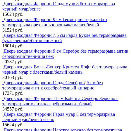
Дверь входная Феррони Гарда муар 8 без терморазрыва
черный муар/венге
15624 руб.
Дверь входная Феррони 9 см Геометрия зеркало без
терморазрыва орех каньон коньяк/эмалит белый
31524 руб.
Дверь входная Феррони 7,5 см Гарда Букле без терморазрыва
букле черный/бетон снежный
18014 руб.
Дверь входная Феррони 9 см Серебро без терморазрыва антик
серебро/лиственница беж
20587 руб.
Дверь входная Волга-Бункер Кристел Лофт без терморазрыва
черный муар с блестками/белый камень
30163 руб.
Дверь входная Феррони Гарда Серебро 7,5 см без
терморазрыва антик серебро/темный кипарис
17371 руб.
Дверь входная Феррони 11 см Isoterma Серебро Зеркало с
терморазрывом антик серебро/эмалит белый
34557 руб.
Дверь входная Феррони Гарда муар 8 без терморазрыва
черный муар/белый ясень
15624 руб.
Дверь входная Феррони Царское зеркало без терморазрыва