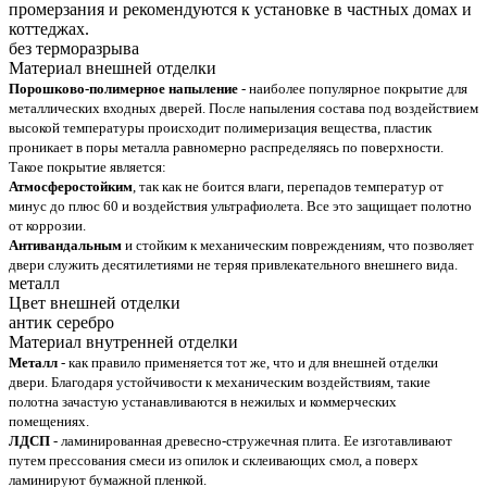
промерзания и рекомендуются к установке в частных домах и
коттеджах.
без терморазрыва
Материал внешней отделки
Порошково-полимерное напыление
- наиболее популярное покрытие для
металлических входных дверей. После напыления состава под воздействием
высокой температуры происходит полимеризация вещества, пластик
проникает в поры металла равномерно распределяясь по поверхности.
Такое покрытие является:
Атмосферостойким
, так как не боится влаги, перепадов температур от
минус до плюс 60 и воздействия ультрафиолета. Все это защищает полотно
от коррозии.
Антивандальным
и стойким к механическим повреждениям, что позволяет
двери служить десятилетиями не теряя привлекательного внешнего вида.
металл
Цвет внешней отделки
антик серебро
Материал внутренней отделки
Металл
- как правило применяется тот же, что и для внешней отделки
двери. Благодаря устойчивости к механическим воздействиям, такие
полотна зачастую устанавливаются в нежилых и коммерческих
помещениях.
ЛДСП
- ламинированная древесно-стружечная плита. Ее изготавливают
путем прессования смеси из опилок и склеивающих смол, а поверх
ламинируют бумажной пленкой.