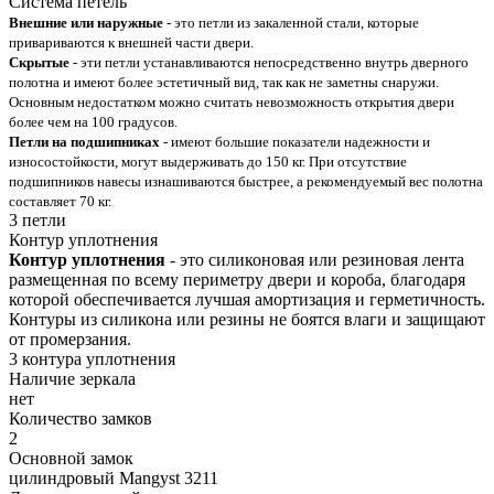
Система петель
Внешние или наружные
- это петли из закаленной стали, которые
привариваются к внешней части двери.
Скрытые
- эти петли устанавливаются непосредственно внутрь дверного
полотна и имеют более эстетичный вид, так как не заметны снаружи.
Основным недостатком можно считать невозможность открытия двери
более чем на 100 градусов.
Петли на подшипниках
- имеют большие показатели надежности и
износостойкости, могут выдерживать до 150 кг. При отсутствие
подшипников навесы изнашиваются быстрее, а рекомендуемый вес полотна
составляет 70 кг.
3 петли
Контур уплотнения
Контур уплотнения
- это силиконовая или резиновая лента
размещенная по всему периметру двери и короба, благодаря
которой обеспечивается лучшая амортизация и герметичность.
Контуры из силикона или резины не боятся влаги и защищают
от промерзания.
3 контура уплотнения
Наличие зеркала
нет
Количество замков
2
Основной замок
цилиндровый Mangyst 3211