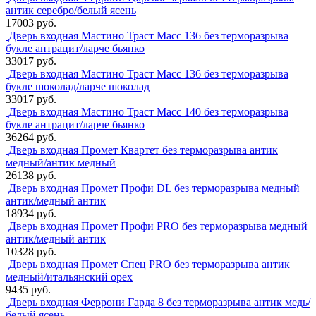
антик серебро/белый ясень
17003 руб.
Дверь входная Мастино Траст Масс 136 без терморазрыва
букле антрацит/ларче бьянко
33017 руб.
Дверь входная Мастино Траст Масс 136 без терморазрыва
букле шоколад/ларче шоколад
33017 руб.
Дверь входная Мастино Траст Масс 140 без терморазрыва
букле антрацит/ларче бьянко
36264 руб.
Дверь входная Промет Квартет без терморазрыва антик
медный/антик медный
26138 руб.
Дверь входная Промет Профи DL без терморазрыва медный
антик/медный антик
18934 руб.
Дверь входная Промет Профи PRO без терморазрыва медный
антик/медный антик
10328 руб.
Дверь входная Промет Спец PRO без терморазрыва антик
медный/итальянский орех
9435 руб.
Дверь входная Феррони Гарда 8 без терморазрыва антик медь/
белый ясень