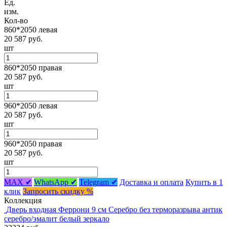
Ед.
изм.
Кол-во
860*2050 левая
20 587 руб.
шт
860*2050 правая
20 587 руб.
шт
960*2050 левая
20 587 руб.
шт
960*2050 правая
20 587 руб.
шт
MAX ✔
WhatsApp ✔
Telegram ✔
Доставка и оплата
Купить в 1
клик
Запросить скидку %
Коллекция
Дверь входная Феррони 9 см Серебро без терморазрыва антик
серебро/эмалит белый зеркало