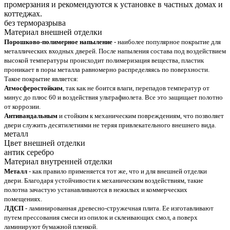
промерзания и рекомендуются к установке в частных домах и
коттеджах.
без терморазрыва
Материал внешней отделки
Порошково-полимерное напыление
- наиболее популярное покрытие для
металлических входных дверей. После напыления состава под воздействием
высокой температуры происходит полимеризация вещества, пластик
проникает в поры металла равномерно распределяясь по поверхности.
Такое покрытие является:
Атмосферостойким
, так как не боится влаги, перепадов температур от
минус до плюс 60 и воздействия ультрафиолета. Все это защищает полотно
от коррозии.
Антивандальным
и стойким к механическим повреждениям, что позволяет
двери служить десятилетиями не теряя привлекательного внешнего вида.
металл
Цвет внешней отделки
антик серебро
Материал внутренней отделки
Металл
- как правило применяется тот же, что и для внешней отделки
двери. Благодаря устойчивости к механическим воздействиям, такие
полотна зачастую устанавливаются в нежилых и коммерческих
помещениях.
ЛДСП
- ламинированная древесно-стружечная плита. Ее изготавливают
путем прессования смеси из опилок и склеивающих смол, а поверх
ламинируют бумажной пленкой.