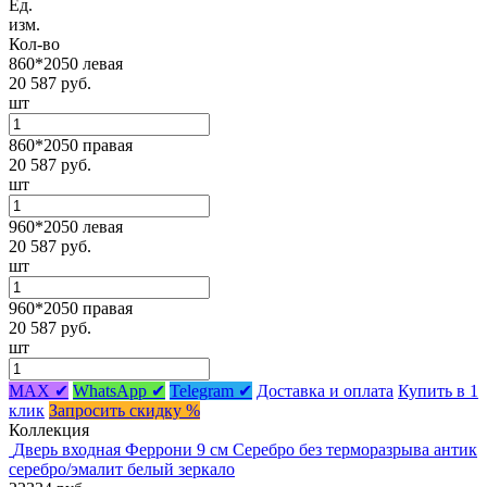
Ед.
изм.
Кол-во
860*2050 левая
20 587 руб.
шт
860*2050 правая
20 587 руб.
шт
960*2050 левая
20 587 руб.
шт
960*2050 правая
20 587 руб.
шт
MAX ✔
WhatsApp ✔
Telegram ✔
Доставка и оплата
Купить в 1
клик
Запросить скидку %
Коллекция
Дверь входная Феррони 9 см Серебро без терморазрыва антик
серебро/эмалит белый зеркало