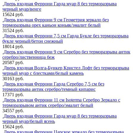
Дверь входная Феррони Гарда муар 8 без терморазрыва
черный муар/венге
15624 руб.
Дверь входная Феррони 9 см Геометрия зеркало без
терморазрыва орех каньон коньяк/эмалит белый
31524 руб.
Дверь входная Феррони 7,5 см Гарда Букле без терморазрыва
букле черный/бетон снежный
18014 руб.
Дверь входная Феррони 9 см Серебро без терморазрыва антик
серебро/лиственница беж
20587 руб.
Дверь входная Волга-Бункер Кристел Лофт без терморазрыва
черный муар с блестками/белый камень
30163 руб.
Дверь входная Феррони Гарда Серебро 7,5 см без
терморазрыва антик серебро/темный кипарис
17371 руб.
Дверь входная Феррони 11 см Isoterma Серебро Зеркало с
терморазрывом антик серебро/эмалит белый
34557 руб.
Дверь входная Феррони Гарда муар 8 без терморазрыва
черный муар/белый ясень
15624 руб.
Дверь входная Феррони Царское зеркало без терморазрыва