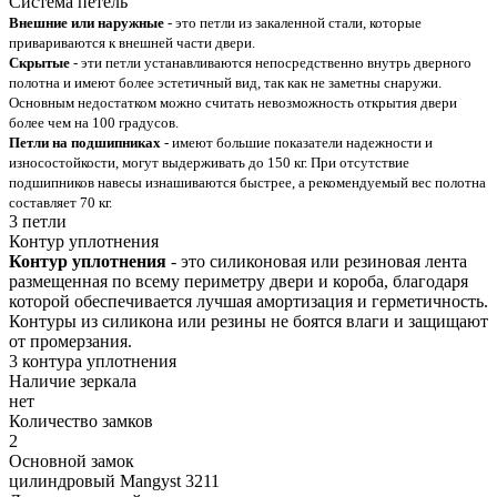
Система петель
Внешние или наружные
- это петли из закаленной стали, которые
привариваются к внешней части двери.
Скрытые
- эти петли устанавливаются непосредственно внутрь дверного
полотна и имеют более эстетичный вид, так как не заметны снаружи.
Основным недостатком можно считать невозможность открытия двери
более чем на 100 градусов.
Петли на подшипниках
- имеют большие показатели надежности и
износостойкости, могут выдерживать до 150 кг. При отсутствие
подшипников навесы изнашиваются быстрее, а рекомендуемый вес полотна
составляет 70 кг.
3 петли
Контур уплотнения
Контур уплотнения
- это силиконовая или резиновая лента
размещенная по всему периметру двери и короба, благодаря
которой обеспечивается лучшая амортизация и герметичность.
Контуры из силикона или резины не боятся влаги и защищают
от промерзания.
3 контура уплотнения
Наличие зеркала
нет
Количество замков
2
Основной замок
цилиндровый Mangyst 3211