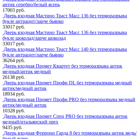
антик серебро/белый ясень
17003 руб.
Дверь входная Мастино Траст Масс 136 без терморазрыва
букле антрацит/ларче бьянко
33017 руб.
Дверь входная Мастино Траст Масс 136 без терморазрыва
букле шоколад/ларче шоколад
33017 руб.
Дверь входная Мастино Траст Масс 140 без терморазрыва
букле антрацит/ларче бьянко
36264 руб.
Дверь входная Промет Квартет без терморазрыва антик
медный/антик медный
26138 руб.
Дверь входная Промет Профи DL без терморазрыва медный
антик/медный антик
18934 руб.
Дверь входная Промет Профи PRO без терморазрыва медный
антик/медный антик
10328 руб.
Дверь входная Промет Спец PRO без терморазрыва антик
медный/итальянский орех
9435 руб.
Дверь входная Феррони Гарда 8 без терморазрыва антик медь/
белый ясень