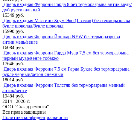
Дверь входная Феррони Гарда 8 без терморазрыва антик медь/
дуб рустикальный
15349 руб.
Дверь входная Мастино Хоум Эко (1 замок) без терморазрыва
букле шоколад/букле шоколад
15990 руб.
Дверь входная Феррони Йошкар NEW без терморазрыва
антик медь/венге
16084 руб.
Дверь входная Феррони Гарда Муар 7,5 см без терморазрыва
черный муар/венге тобакко
17646 руб.
Дверь входная Феррони 7,5 см Гарда Букле без терморазрыва
букле черный/бетон снежный
18014 руб.
Дверь входная Феррони Толстяк без терморазрыва медный
антик/венге
19484 руб.
2014 - 2026 ©
ООО "Склад ремонта"
Все права защищены
Политика конфиденциальности
Наша группа Вконтакте
Наш канал YouTube
Наш канал Telegram