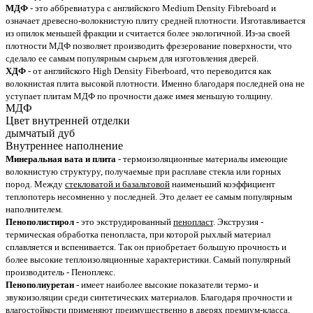
МДФ
- это аббревиатура с английского Medium Density Fibreboard и
означает древесно-волокнистую плиту средней плотности. Изготавливается
из опилок меньшей фракции и считается более экологичной. Из-за своей
плотности МДФ позволяет производить фрезерование поверхности, что
сделало ее самым популярным сырьем для изготовления дверей.
ХДФ
- от английского High Density Fiberboard, что переводится как
волокнистая плита высокой плотности. Именно благодаря последней она не
уступает плитам МДФ по прочности даже имея меньшую толщину.
МДФ
Цвет внутренней отделки
дымчатый дуб
Внутреннее наполнение
Минеральная вата и плита
- термоизоляционные материалы имеющие
волокнистую структуру, получаемые при расплаве стекла или горных
пород. Между
стекловатой и базальтовой
наименьший коэффициент
теплопотерь несомненно у последней. Это делает ее самым популярным
наполнителем.
Пенополистирол
- это экструдированный
пенопласт
. Экструзия -
термическая обработка пенопласта, при которой рыхлый материал
сплавляется и вспенивается. Так он приобретает большую прочность и
более высокие теплоизоляционные характеристики. Самый популярный
производитель - Пеноплекс.
Пенополиуретан
- имеет наиболее высокие показатели термо- и
звукоизоляции среди синтетических материалов. Благодаря прочности и
влагостойкости применяют преимущественно в дверях премиум-класса.