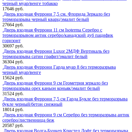
черный муар/венге тобакко
17646 руб.
Дверь входная Феррони 7,5 см. Флорида Зеркало без
терморазрыва черный кварц/эмалит белый
27664 руб.
Дверь входная Феррони 11 см Isoterma Серебро с
терморазрывом антик серебро/канадский дуб пацифик
горизонт
30697 руб.
Дверь входная Феррони Luxor 2МДФ Вертикаль без
терморазрыва сатин графит/эмалит белый
36304 руб.
Дверь входная Феррони Гарда муар 8 без терморазрыва
черный муар/венге
15624 руб.
Дверь входная Феррони 9 см Геометрия зеркало без
терморазрыва орех каньон коньяк/эмалит белый
31524 руб.
Дверь входная Феррони 7,5 см Гарда Букле без терморазрыва
букле черный/бетон снежный
18014 руб.
Дверь входная Феррони 9 см Серебро без терморазрыва антик
серебро/лиственница беж
20587 руб.
Дверь входная Волга-Бункер Кристел Лофт без терморазрыва