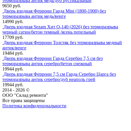
терморазрыва антик медь/дуб рустикальный
9650 руб.
Дверь входная Феррони Гарда Mini (1800-1900) без
терморазрыва антик медь/венге
14990 руб.
Дверь входная Sezam Хит О-140 (2026) без терморазрыва
черный сатин/бетон темный /ясень пепельный
17709 руб.
Дверь входная Феррони Толстяк без терморазрыва медный
антик/венге
19484 руб.
Дверь входная Феррони Гарда Серебро 7,5 см без
терморазрыва антик серебро/бетон снежный
19944 руб.
Дверь входная Феррони 7,5 см Гарда Серебро Царга без
терморазрыва антик серебро/дуб неаполь грей
19944 руб.
2014 - 2026 ©
ООО "Склад ремонта"
Все права защищены
Политика конфиденциальности
Наша группа Вконтакте
Наш канал YouTube
Наш канал Telegram