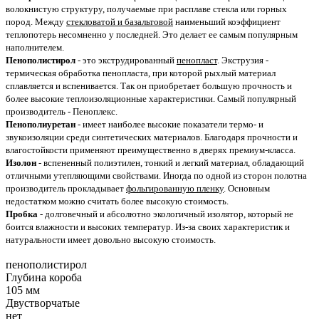
волокнистую структуру, получаемые при расплаве стекла или горных
пород. Между
стекловатой и базальтовой
наименьший коэффициент
теплопотерь несомненно у последней. Это делает ее самым популярным
наполнителем.
Пенополистирол
- это экструдированный
пенопласт
. Экструзия -
термическая обработка пенопласта, при которой рыхлый материал
сплавляется и вспенивается. Так он приобретает большую прочность и
более высокие теплоизоляционные характеристики. Самый популярный
производитель - Пеноплекс.
Пенополиуретан
- имеет наиболее высокие показатели термо- и
звукоизоляции среди синтетических материалов. Благодаря прочности и
влагостойкости применяют преимущественно в дверях премиум-класса.
Изолон
- вспененный полиэтилен, тонкий и легкий материал, обладающий
отличными утепляющими свойствами. Иногда по одной из сторон полотна
производитель прокладывает
фольгированную пленку
. Основным
недостатком можно считать более высокую стоимость.
Пробка
- долговечный и абсолютно экологичный изолятор, который не
боится влажности и высоких температур. Из-за своих характеристик и
натуральности имеет довольно высокую стоимость.
пенополистирол
Глубина короба
105 мм
Двустворчатые
нет