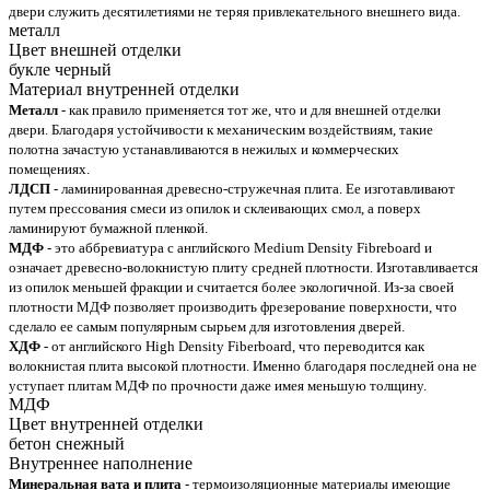
двери служить десятилетиями не теряя привлекательного внешнего вида.
металл
Цвет внешней отделки
букле черный
Материал внутренней отделки
Металл
- как правило применяется тот же, что и для внешней отделки
двери. Благодаря устойчивости к механическим воздействиям, такие
полотна зачастую устанавливаются в нежилых и коммерческих
помещениях.
ЛДСП
- ламинированная древесно-стружечная плита. Ее изготавливают
путем прессования смеси из опилок и склеивающих смол, а поверх
ламинируют бумажной пленкой.
МДФ
- это аббревиатура с английского Medium Density Fibreboard и
означает древесно-волокнистую плиту средней плотности. Изготавливается
из опилок меньшей фракции и считается более экологичной. Из-за своей
плотности МДФ позволяет производить фрезерование поверхности, что
сделало ее самым популярным сырьем для изготовления дверей.
ХДФ
- от английского High Density Fiberboard, что переводится как
волокнистая плита высокой плотности. Именно благодаря последней она не
уступает плитам МДФ по прочности даже имея меньшую толщину.
МДФ
Цвет внутренней отделки
бетон снежный
Внутреннее наполнение
Минеральная вата и плита
- термоизоляционные материалы имеющие