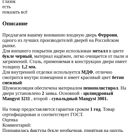
Глазок
есть
показать всё
Описание
Предлагаем вашему вниманию входную дверь
Феррони
,
одного из лучших производителей дверей на Российском
рынке.
Для внешнего покрытия двери использован
металл
в цвете
букле черный
, материал надёжен, легко очищается от пыли и
загрязнений. Сталь, применяемая в конструкции двери имеет
толщину
1,2 мм.
Для внутренней отделки используется
МДФ
, отлично
смотрится внутри помещения и имеет красивый цвет
бетон
снежный
Шумоизоляция обеспечена материалом
пенополистирол
. На
двери установлено
2
замка. Основной -
цилиндровый
Mangyst 3211
, второй -
сувальдный Mangyst 3001.
На товар предоставляется гарантия сроком
1 год
. Товар
сертифицирован и соответствует ГОСТ.
Оценка
Комментарий:
Понравилась фактура букле необычная, приятная на ощупь.