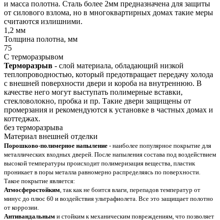
и масса полотна. Сталь более 2мм предназначена для защиты
от силового взлома, но в многоквартирных домах такие меры
считаются излишними.
1,2 мм
Толщина полотна, мм
75
С терморазрывом
Терморазрыв
- слой материала, обладающий низкой
теплопроводностью, который предотвращает передачу холода
с внешней поверхности двери и короба на внутреннюю. В
качестве него могут выступать полимерные вставки,
стекловолокно, пробка и пр. Такие двери защищены от
промерзания и рекомендуются к установке в частных домах и
коттеджах.
без терморазрыва
Материал внешней отделки
Порошково-полимерное напыление
- наиболее популярное покрытие для
металлических входных дверей. После напыления состава под воздействием
высокой температуры происходит полимеризация вещества, пластик
проникает в поры металла равномерно распределяясь по поверхности.
Такое покрытие является:
Атмосферостойким
, так как не боится влаги, перепадов температур от
минус до плюс 60 и воздействия ультрафиолета. Все это защищает полотно
от коррозии.
Антивандальным
и стойким к механическим повреждениям, что позволяет