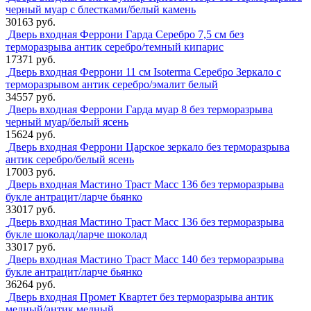
черный муар с блестками/белый камень
30163 руб.
Дверь входная Феррони Гарда Серебро 7,5 см без
терморазрыва антик серебро/темный кипарис
17371 руб.
Дверь входная Феррони 11 см Isoterma Серебро Зеркало с
терморазрывом антик серебро/эмалит белый
34557 руб.
Дверь входная Феррони Гарда муар 8 без терморазрыва
черный муар/белый ясень
15624 руб.
Дверь входная Феррони Царское зеркало без терморазрыва
антик серебро/белый ясень
17003 руб.
Дверь входная Мастино Траст Масс 136 без терморазрыва
букле антрацит/ларче бьянко
33017 руб.
Дверь входная Мастино Траст Масс 136 без терморазрыва
букле шоколад/ларче шоколад
33017 руб.
Дверь входная Мастино Траст Масс 140 без терморазрыва
букле антрацит/ларче бьянко
36264 руб.
Дверь входная Промет Квартет без терморазрыва антик
медный/антик медный