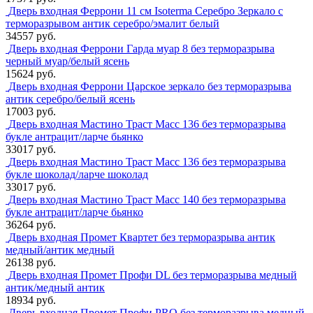
Дверь входная Феррони 11 см Isoterma Серебро Зеркало с
терморазрывом антик серебро/эмалит белый
34557 руб.
Дверь входная Феррони Гарда муар 8 без терморазрыва
черный муар/белый ясень
15624 руб.
Дверь входная Феррони Царское зеркало без терморазрыва
антик серебро/белый ясень
17003 руб.
Дверь входная Мастино Траст Масс 136 без терморазрыва
букле антрацит/ларче бьянко
33017 руб.
Дверь входная Мастино Траст Масс 136 без терморазрыва
букле шоколад/ларче шоколад
33017 руб.
Дверь входная Мастино Траст Масс 140 без терморазрыва
букле антрацит/ларче бьянко
36264 руб.
Дверь входная Промет Квартет без терморазрыва антик
медный/антик медный
26138 руб.
Дверь входная Промет Профи DL без терморазрыва медный
антик/медный антик
18934 руб.
Дверь входная Промет Профи PRO без терморазрыва медный