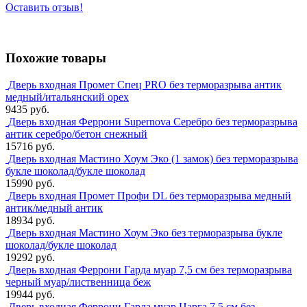
Оставить отзыв!
Похожие товары
Дверь входная Промет Спец PRO без терморазрыва антик
медный/итальянский орех
9435 руб.
Дверь входная Феррони Supernova Серебро без терморазрыва
антик серебро/бетон снежный
15716 руб.
Дверь входная Мастино Хоум Эко (1 замок) без терморазрыва
букле шоколад/букле шоколад
15990 руб.
Дверь входная Промет Профи DL без терморазрыва медный
антик/медный антик
18934 руб.
Дверь входная Мастино Хоум Эко без терморазрыва букле
шоколад/букле шоколад
19292 руб.
Дверь входная Феррони Гарда муар 7,5 см без терморазрыва
черный муар/лиственница беж
19944 руб.
Дверь входная Феррони Гарда муар Царга 7,5 см без