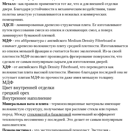
Металл
- как правило применяется тот же, что и для внешней отделки
двери. Благодаря устойчивости к механическим воздействиям, такие
полотна зачастую устанавливаются в нежилых и коммерческих
помещениях.
ЛДСП
- ламинированная древесно-стружечная плита. Ее изготавливают
путем прессования смеси из опилок и склеивающих смол, а поверх
ламинируют бумажной пленкой.
МДФ
- это аббревиатура с английского Medium Density Fibreboard и
означает древесно-волокнистую плиту средней плотности. Изготавливается
из опилок меньшей фракции и считается более экологичной. Из-за своей
плотности МДФ позволяет производить фрезерование поверхности, что
сделало ее самым популярным сырьем для изготовления дверей.
ХДФ
- от английского High Density Fiberboard, что переводится как
волокнистая плита высокой плотности. Именно благодаря последней она не
уступает плитам МДФ по прочности даже имея меньшую толщину.
МДФ
Цвет внутренней отделки
грецкий орех
Внутреннее наполнение
Минеральная вата и плита
- термоизоляционные материалы имеющие
волокнистую структуру, получаемые при расплаве стекла или горных
пород. Между
стекловатой и базальтовой
наименьший коэффициент
теплопотерь несомненно у последней. Это делает ее самым популярным
наполнителем.
Пенополистирол
- это экструдированный
пенопласт
. Экструзия -