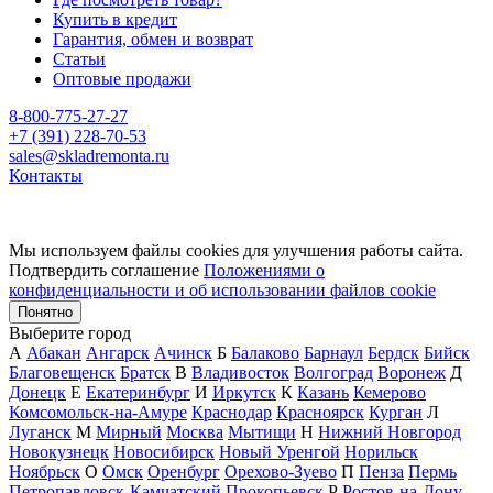
Купить в кредит
Гарантия, обмен и возврат
Статьи
Оптовые продажи
8-800-775-27-27
+7 (391) 228-70-53
sales@skladremonta.ru
Контакты
Мы используем файлы cookies для улучшения работы сайта.
Подтвердить соглашение
Положениями о
конфиденциальности и об использовании файлов cookie
Понятно
Выберите город
А
Абакан
Ангарск
Ачинск
Б
Балаково
Барнаул
Бердск
Бийск
Благовещенск
Братск
В
Владивосток
Волгоград
Воронеж
Д
Донецк
Е
Екатеринбург
И
Иркутск
К
Казань
Кемерово
Комсомольск-на-Амуре
Краснодар
Красноярск
Курган
Л
Луганск
М
Мирный
Москва
Мытищи
Н
Нижний Новгород
Новокузнецк
Новосибирск
Новый Уренгой
Норильск
Ноябрьск
О
Омск
Оренбург
Орехово-Зуево
П
Пенза
Пермь
Петропавловск-Камчатский
Прокопьевск
Р
Ростов-на-Дону