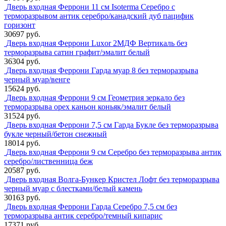
Дверь входная Феррони 11 см Isoterma Серебро с
терморазрывом антик серебро/канадский дуб пацифик
горизонт
30697 руб.
Дверь входная Феррони Luxor 2МДФ Вертикаль без
терморазрыва сатин графит/эмалит белый
36304 руб.
Дверь входная Феррони Гарда муар 8 без терморазрыва
черный муар/венге
15624 руб.
Дверь входная Феррони 9 см Геометрия зеркало без
терморазрыва орех каньон коньяк/эмалит белый
31524 руб.
Дверь входная Феррони 7,5 см Гарда Букле без терморазрыва
букле черный/бетон снежный
18014 руб.
Дверь входная Феррони 9 см Серебро без терморазрыва антик
серебро/лиственница беж
20587 руб.
Дверь входная Волга-Бункер Кристел Лофт без терморазрыва
черный муар с блестками/белый камень
30163 руб.
Дверь входная Феррони Гарда Серебро 7,5 см без
терморазрыва антик серебро/темный кипарис
17371 руб.