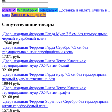
шт
MAX ✔
WhatsApp ✔
Telegram ✔
Доставка и оплата
Купить в 1
клик
Запросить скидку %
Сопутствующие товары
Дверь входная Феррони Гарда Муар 7,5 см без терморазрыва
черный муар/белый ясень
17646 руб.
Дверь входная Феррони Гарда Серебро 7,5 см без
терморазрыва антик серебро/белый ясень
17371 руб.
Дверь входная Феррони Luxor Termo Классика с
терморазрывом муар 7024/сатин белый
32168 руб.
Дверь входная Феррони Гарда муар 7,5 см без терморазрыва
черный муар/лиственница беж
19944 руб.
Дверь входная Феррони Luxor Termo Классика с
терморазрывом муар 7024/сатин графит
32168 руб.
Дверь входная Феррони Supernova Серебро без терморазрыва
антик серебро/белый ясень
15716 руб.