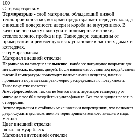
100
С терморазрывом
Терморазрыв
- слой материала, обладающий низкой
теплопроводностью, который предотвращает передачу холода
с внешней поверхности двери и короба на внутреннюю. В
качестве него могут выступать полимерные вставки,
стекловолокно, пробка и пр. Такие двери защищены от
промерзания и рекомендуются к установке в частных домах и
коттеджах.
с терморазрывом
Материал внешней отделки
Порошково-полимерное напыление
- наиболее популярное покрытие для
металлических входных дверей. После напыления состава под воздействием
высокой температуры происходит полимеризация вещества, пластик
проникает в поры металла равномерно распределяясь по поверхности.
Такое покрытие является:
Атмосферостойким
, так как не боится влаги, перепадов температур от
минус до плюс 60 и воздействия ультрафиолета. Все это защищает полотно
от коррозии.
Антивандальным
и стойким к механическим повреждениям, что позволяет
двери служить десятилетиями не теряя привлекательного внешнего вида.
металл
Цвет внешней отделки
шоколад муар блеск
Материал внутренней отделки