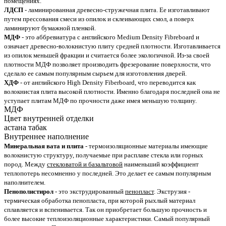
помещениях.
ЛДСП
- ламинированная древесно-стружечная плита. Ее изготавливают
путем прессования смеси из опилок и склеивающих смол, а поверх
ламинируют бумажной пленкой.
МДФ
- это аббревиатура с английского Medium Density Fibreboard и
означает древесно-волокнистую плиту средней плотности. Изготавливается
из опилок меньшей фракции и считается более экологичной. Из-за своей
плотности МДФ позволяет производить фрезерование поверхности, что
сделало ее самым популярным сырьем для изготовления дверей.
ХДФ
- от английского High Density Fiberboard, что переводится как
волокнистая плита высокой плотности. Именно благодаря последней она не
уступает плитам МДФ по прочности даже имея меньшую толщину.
МДФ
Цвет внутренней отделки
астана табак
Внутреннее наполнение
Минеральная вата и плита
- термоизоляционные материалы имеющие
волокнистую структуру, получаемые при расплаве стекла или горных
пород. Между
стекловатой и базальтовой
наименьший коэффициент
теплопотерь несомненно у последней. Это делает ее самым популярным
наполнителем.
Пенополистирол
- это экструдированный
пенопласт
. Экструзия -
термическая обработка пенопласта, при которой рыхлый материал
сплавляется и вспенивается. Так он приобретает большую прочность и
более высокие теплоизоляционные характеристики. Самый популярный