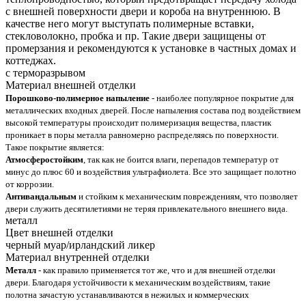
с внешней поверхности двери и короба на внутреннюю. В
качестве него могут выступать полимерные вставки,
стекловолокно, пробка и пр. Такие двери защищены от
промерзания и рекомендуются к установке в частных домах и
коттеджах.
с терморазрывом
Материал внешней отделки
Порошково-полимерное напыление
- наиболее популярное покрытие для
металлических входных дверей. После напыления состава под воздействием
высокой температуры происходит полимеризация вещества, пластик
проникает в поры металла равномерно распределяясь по поверхности.
Такое покрытие является:
Атмосферостойким
, так как не боится влаги, перепадов температур от
минус до плюс 60 и воздействия ультрафиолета. Все это защищает полотно
от коррозии.
Антивандальным
и стойким к механическим повреждениям, что позволяет
двери служить десятилетиями не теряя привлекательного внешнего вида.
металл
Цвет внешней отделки
черный муар/ирландский ликер
Материал внутренней отделки
Металл
- как правило применяется тот же, что и для внешней отделки
двери. Благодаря устойчивости к механическим воздействиям, такие
полотна зачастую устанавливаются в нежилых и коммерческих