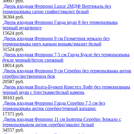
30697 руб.
Дверь входная Феррони Luxor 2МДФ Вертикаль без
терморазрыва сатин графит/эмалит белый
36304 руб.
Дверь входная Феррони Гарда муар 8 без терморазрыва
черный муар/венге
15624 руб.
Дверь входная Феррони 9 см Геометрия зеркало без
терморазрыва орех каньон коньяк/эмалит белый
31524 руб.
Дверь входная Феррони 7,5 см Гарда Букле без терморазрыва
букле черный/бетон снежный
18014 руб.
Дверь входная Феррони 9 см Серебро без терморазрыва антик
серебро/лиственница беж
20587 руб.
Дверь входная Волга-Бункер Кристел Лофт без терморазрыва
черный муар с блестками/белый камень
30163 руб.
Дверь входная Феррони Гарда Серебро 7,5 см без
терморазрыва антик серебро/темный кипарис
17371 руб.
Дверь входная Феррони 11 см Isoterma Серебро Зеркало с
терморазрывом антик серебро/эмалит белый
34557 руб.