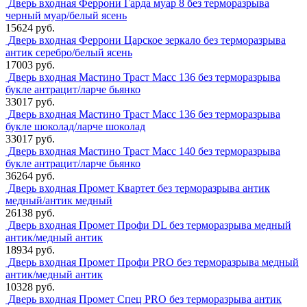
Дверь входная Феррони Гарда муар 8 без терморазрыва
черный муар/белый ясень
15624 руб.
Дверь входная Феррони Царское зеркало без терморазрыва
антик серебро/белый ясень
17003 руб.
Дверь входная Мастино Траст Масс 136 без терморазрыва
букле антрацит/ларче бьянко
33017 руб.
Дверь входная Мастино Траст Масс 136 без терморазрыва
букле шоколад/ларче шоколад
33017 руб.
Дверь входная Мастино Траст Масс 140 без терморазрыва
букле антрацит/ларче бьянко
36264 руб.
Дверь входная Промет Квартет без терморазрыва антик
медный/антик медный
26138 руб.
Дверь входная Промет Профи DL без терморазрыва медный
антик/медный антик
18934 руб.
Дверь входная Промет Профи PRO без терморазрыва медный
антик/медный антик
10328 руб.
Дверь входная Промет Спец PRO без терморазрыва антик