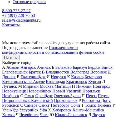
Оптовые продажи
8-800-775-27-27
+7 (391) 228-70-53
sales@skladremonta.ru
Контакты
Мы используем файлы cookies для улучшения работы сайта.
Подтвердить соглашение
Положениями о
конфиденциальности и об использовании файлов cookie
Понятно
Выберите город
А
Абакан
Ангарск
Ачинск
Б
Балаково
Барнаул
Бердск
Бийск
Благовещенск
Братск
В
Владивосток
Волгоград
Воронеж
Д
Донецк
Е
Екатеринбург
И
Иркутск
К
Казань
Кемерово
Комсомольск-на-Амуре
Краснодар
Красноярск
Курган
Л
Луганск
М
Мирный
Москва
Мытищи
Н
Нижний Новгород
Новокузнецк
Новосибирск
Новый Уренгой
Норильск
Ноябрьск
О
Омск
Оренбург
Орехово-Зуево
П
Пенза
Пермь
Петропавловск-Камчатский
Прокопьевск
Р
Ростов-на-Дону
Рубцовск
С
Самара
Санкт-Петербург
Сочи
Т
Томск
Тюмень
У
Улан-Удэ
Уссурийск
Уфа
Х
Хабаровск
Ханты-Мансийск
Химки
Ч
Челябинск
Чита
Ю
Южно-Сахалинск
Я
Якутск