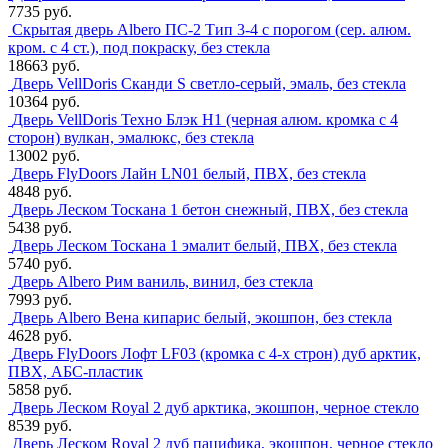
7735 руб.
Скрытая дверь Albero ПС-2 Тип 3-4 с порогом (сер. алюм.
кром. с 4 ст.), под покраску, без стекла
18663 руб.
Дверь VellDoris Сканди S светло-серый, эмаль, без стекла
10364 руб.
Дверь VellDoris Техно Блэк H1 (черная алюм. кромка с 4
сторон) вулкан, эмалюкс, без стекла
13002 руб.
Дверь FlyDoors Лайн LN01 белый, ПВХ, без стекла
4848 руб.
Дверь Леском Тоскана 1 бетон снежный, ПВХ, без стекла
5438 руб.
Дверь Леском Тоскана 1 эмалит белый, ПВХ, без стекла
5740 руб.
Дверь Albero Рим ваниль, винил, без стекла
7993 руб.
Дверь Albero Вена кипарис белый, экошпон, без стекла
4628 руб.
Дверь FlyDoors Лофт LF03 (кромка с 4-х строн) дуб арктик,
ПВХ, АБС-пластик
5858 руб.
Дверь Леском Royal 2 дуб арктика, экошпон, черное стекло
8539 руб.
Дверь Леском Royal 2 дуб пацифика, экошпон, черное стекло