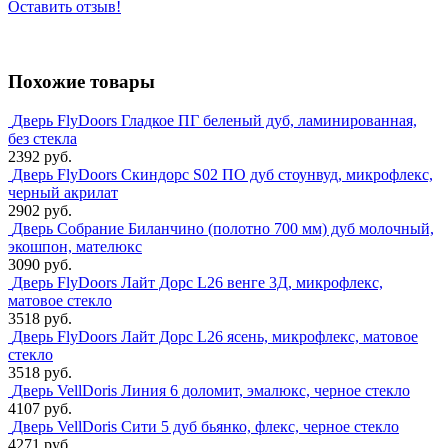
Оставить отзыв!
Похожие товары
Дверь FlyDoors Гладкое ПГ беленый дуб, ламинированная,
без стекла
2392 руб.
Дверь FlyDoors Скиндорс S02 ПО дуб стоунвуд, микрофлекс,
черный акрилат
2902 руб.
Дверь Собрание Биланчино (полотно 700 мм) дуб молочный,
экошпон, мателюкс
3090 руб.
Дверь FlyDoors Лайт Дорс L26 венге 3Д, микрофлекс,
матовое стекло
3518 руб.
Дверь FlyDoors Лайт Дорс L26 ясень, микрофлекс, матовое
стекло
3518 руб.
Дверь VellDoris Линия 6 доломит, эмалюкс, черное стекло
4107 руб.
Дверь VellDoris Сити 5 дуб бьянко, флекс, черное стекло
4271 руб.