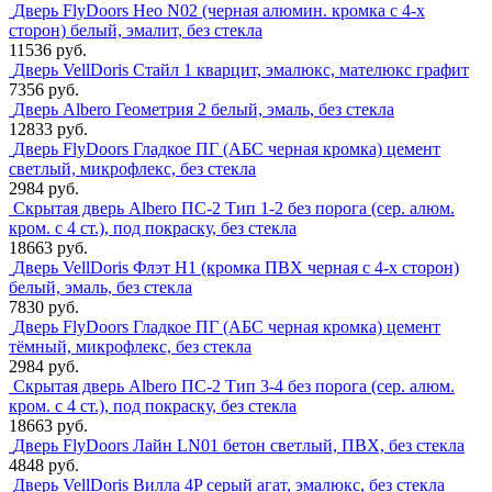
Дверь FlyDoors Нео N02 (черная алюмин. кромка с 4-х
сторон) белый, эмалит, без стекла
11536 руб.
Дверь VellDoris Стайл 1 кварцит, эмалюкс, мателюкс графит
7356 руб.
Дверь Albero Геометрия 2 белый, эмаль, без стекла
12833 руб.
Дверь FlyDoors Гладкое ПГ (АБС черная кромка) цемент
светлый, микрофлекс, без стекла
2984 руб.
Скрытая дверь Albero ПС-2 Тип 1-2 без порога (сер. алюм.
кром. с 4 ст.), под покраску, без стекла
18663 руб.
Дверь VellDoris Флэт H1 (кромка ПВХ черная с 4-х сторон)
белый, эмаль, без стекла
7830 руб.
Дверь FlyDoors Гладкое ПГ (АБС черная кромка) цемент
тёмный, микрофлекс, без стекла
2984 руб.
Скрытая дверь Albero ПС-2 Тип 3-4 без порога (сер. алюм.
кром. с 4 ст.), под покраску, без стекла
18663 руб.
Дверь FlyDoors Лайн LN01 бетон светлый, ПВХ, без стекла
4848 руб.
Дверь VellDoris Вилла 4P серый агат, эмалюкс, без стекла