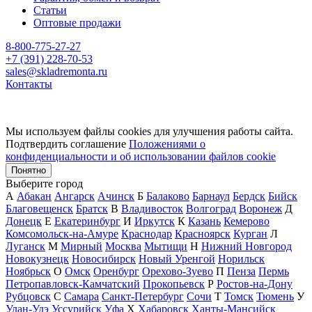
Статьи
Оптовые продажи
8-800-775-27-27
+7 (391) 228-70-53
sales@skladremonta.ru
Контакты
Мы используем файлы cookies для улучшения работы сайта.
Подтвердить соглашение
Положениями о
конфиденциальности и об использовании файлов cookie
Понятно
Выберите город
А
Абакан
Ангарск
Ачинск
Б
Балаково
Барнаул
Бердск
Бийск
Благовещенск
Братск
В
Владивосток
Волгоград
Воронеж
Д
Донецк
Е
Екатеринбург
И
Иркутск
К
Казань
Кемерово
Комсомольск-на-Амуре
Краснодар
Красноярск
Курган
Л
Луганск
М
Мирный
Москва
Мытищи
Н
Нижний Новгород
Новокузнецк
Новосибирск
Новый Уренгой
Норильск
Ноябрьск
О
Омск
Оренбург
Орехово-Зуево
П
Пенза
Пермь
Петропавловск-Камчатский
Прокопьевск
Р
Ростов-на-Дону
Рубцовск
С
Самара
Санкт-Петербург
Сочи
Т
Томск
Тюмень
У
Улан-Удэ
Уссурийск
Уфа
Х
Хабаровск
Ханты-Мансийск