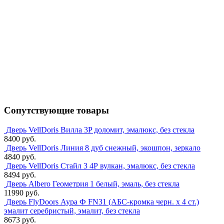
Сопутствующие товары
Дверь VellDoris Вилла 3P доломит, эмалюкс, без стекла
8400 руб.
Дверь VellDoris Линия 8 дуб снежный, экошпон, зеркало
4840 руб.
Дверь VellDoris Стайл 3 4Р вулкан, эмалюкс, без стекла
8494 руб.
Дверь Albero Геометрия 1 белый, эмаль, без стекла
11990 руб.
Дверь FlyDoors Аура Ф FN31 (АБС-кромка черн. х 4 ст.)
эмалит серебристый, эмалит, без стекла
8673 руб.