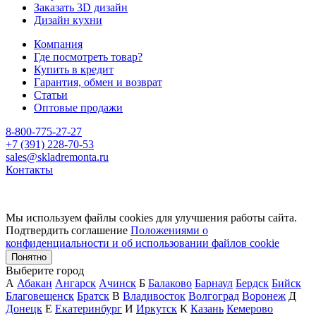
Заказать 3D дизайн
Дизайн кухни
Компания
Где посмотреть товар?
Купить в кредит
Гарантия, обмен и возврат
Статьи
Оптовые продажи
8-800-775-27-27
+7 (391) 228-70-53
sales@skladremonta.ru
Контакты
Мы используем файлы cookies для улучшения работы сайта.
Подтвердить соглашение
Положениями о
конфиденциальности и об использовании файлов cookie
Понятно
Выберите город
А
Абакан
Ангарск
Ачинск
Б
Балаково
Барнаул
Бердск
Бийск
Благовещенск
Братск
В
Владивосток
Волгоград
Воронеж
Д
Донецк
Е
Екатеринбург
И
Иркутск
К
Казань
Кемерово