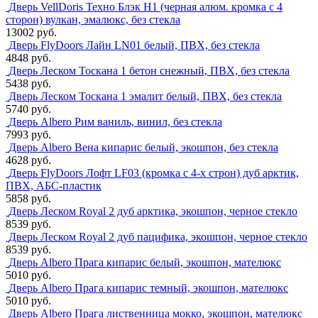
Дверь VellDoris Техно Блэк H1 (черная алюм. кромка с 4
сторон) вулкан, эмалюкс, без стекла
13002 руб.
Дверь FlyDoors Лайн LN01 белый, ПВХ, без стекла
4848 руб.
Дверь Леском Тоскана 1 бетон снежный, ПВХ, без стекла
5438 руб.
Дверь Леском Тоскана 1 эмалит белый, ПВХ, без стекла
5740 руб.
Дверь Albero Рим ваниль, винил, без стекла
7993 руб.
Дверь Albero Вена кипарис белый, экошпон, без стекла
4628 руб.
Дверь FlyDoors Лофт LF03 (кромка с 4-х строн) дуб арктик,
ПВХ, АБС-пластик
5858 руб.
Дверь Леском Royal 2 дуб арктика, экошпон, черное стекло
8539 руб.
Дверь Леском Royal 2 дуб пацифика, экошпон, черное стекло
8539 руб.
Дверь Albero Прага кипарис белый, экошпон, мателюкс
5010 руб.
Дверь Albero Прага кипарис темный, экошпон, мателюкс
5010 руб.
Дверь Albero Прага лиственница мокко, экошпон, мателюкс