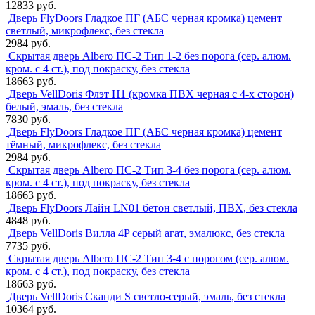
12833 руб.
Дверь FlyDoors Гладкое ПГ (АБС черная кромка) цемент
светлый, микрофлекс, без стекла
2984 руб.
Скрытая дверь Albero ПС-2 Тип 1-2 без порога (сер. алюм.
кром. с 4 ст.), под покраску, без стекла
18663 руб.
Дверь VellDoris Флэт H1 (кромка ПВХ черная с 4-х сторон)
белый, эмаль, без стекла
7830 руб.
Дверь FlyDoors Гладкое ПГ (АБС черная кромка) цемент
тёмный, микрофлекс, без стекла
2984 руб.
Скрытая дверь Albero ПС-2 Тип 3-4 без порога (сер. алюм.
кром. с 4 ст.), под покраску, без стекла
18663 руб.
Дверь FlyDoors Лайн LN01 бетон светлый, ПВХ, без стекла
4848 руб.
Дверь VellDoris Вилла 4P серый агат, эмалюкс, без стекла
7735 руб.
Скрытая дверь Albero ПС-2 Тип 3-4 с порогом (сер. алюм.
кром. с 4 ст.), под покраску, без стекла
18663 руб.
Дверь VellDoris Сканди S светло-серый, эмаль, без стекла
10364 руб.