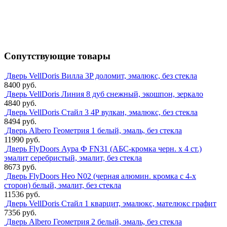
Сопутствующие товары
Дверь VellDoris Вилла 3P доломит, эмалюкс, без стекла
8400 руб.
Дверь VellDoris Линия 8 дуб снежный, экошпон, зеркало
4840 руб.
Дверь VellDoris Стайл 3 4Р вулкан, эмалюкс, без стекла
8494 руб.
Дверь Albero Геометрия 1 белый, эмаль, без стекла
11990 руб.
Дверь FlyDoors Аура Ф FN31 (АБС-кромка черн. х 4 ст.)
эмалит серебристый, эмалит, без стекла
8673 руб.
Дверь FlyDoors Нео N02 (черная алюмин. кромка с 4-х
сторон) белый, эмалит, без стекла
11536 руб.
Дверь VellDoris Стайл 1 кварцит, эмалюкс, мателюкс графит
7356 руб.
Дверь Albero Геометрия 2 белый, эмаль, без стекла