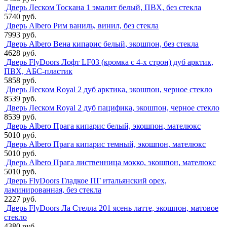
Дверь Леском Тоскана 1 эмалит белый, ПВХ, без стекла
5740 руб.
Дверь Albero Рим ваниль, винил, без стекла
7993 руб.
Дверь Albero Вена кипарис белый, экошпон, без стекла
4628 руб.
Дверь FlyDoors Лофт LF03 (кромка с 4-х строн) дуб арктик,
ПВХ, АБС-пластик
5858 руб.
Дверь Леском Royal 2 дуб арктика, экошпон, черное стекло
8539 руб.
Дверь Леском Royal 2 дуб пацифика, экошпон, черное стекло
8539 руб.
Дверь Albero Прага кипарис белый, экошпон, мателюкс
5010 руб.
Дверь Albero Прага кипарис темный, экошпон, мателюкс
5010 руб.
Дверь Albero Прага лиственница мокко, экошпон, мателюкс
5010 руб.
Дверь FlyDoors Гладкое ПГ итальянский орех,
ламинированная, без стекла
2227 руб.
Дверь FlyDoors Ла Стелла 201 ясень латте, экошпон, матовое
стекло
4380 руб.