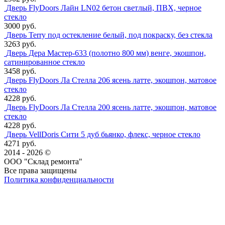
Дверь FlyDoors Лайн LN02 бетон светлый, ПВХ, черное
стекло
3000 руб.
Дверь Terry под остекление белый, под покраску, без стекла
3263 руб.
Дверь Дера Мастер-633 (полотно 800 мм) венге, экошпон,
сатинированное стекло
3458 руб.
Дверь FlyDoors Ла Стелла 206 ясень латте, экошпон, матовое
стекло
4228 руб.
Дверь FlyDoors Ла Стелла 200 ясень латте, экошпон, матовое
стекло
4228 руб.
Дверь VellDoris Сити 5 дуб бьянко, флекс, черное стекло
4271 руб.
2014 - 2026 ©
ООО "Склад ремонта"
Все права защищены
Политика конфиденциальности
Наша группа Вконтакте
Наш канал YouTube
Наш канал Telegram