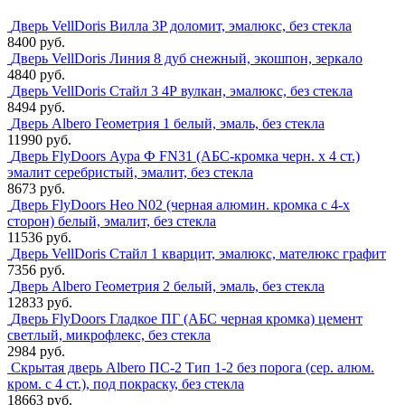
Дверь VellDoris Вилла 3P доломит, эмалюкс, без стекла
8400 руб.
Дверь VellDoris Линия 8 дуб снежный, экошпон, зеркало
4840 руб.
Дверь VellDoris Стайл 3 4Р вулкан, эмалюкс, без стекла
8494 руб.
Дверь Albero Геометрия 1 белый, эмаль, без стекла
11990 руб.
Дверь FlyDoors Аура Ф FN31 (АБС-кромка черн. х 4 ст.)
эмалит серебристый, эмалит, без стекла
8673 руб.
Дверь FlyDoors Нео N02 (черная алюмин. кромка с 4-х
сторон) белый, эмалит, без стекла
11536 руб.
Дверь VellDoris Стайл 1 кварцит, эмалюкс, мателюкс графит
7356 руб.
Дверь Albero Геометрия 2 белый, эмаль, без стекла
12833 руб.
Дверь FlyDoors Гладкое ПГ (АБС черная кромка) цемент
светлый, микрофлекс, без стекла
2984 руб.
Скрытая дверь Albero ПС-2 Тип 1-2 без порога (сер. алюм.
кром. с 4 ст.), под покраску, без стекла
18663 руб.