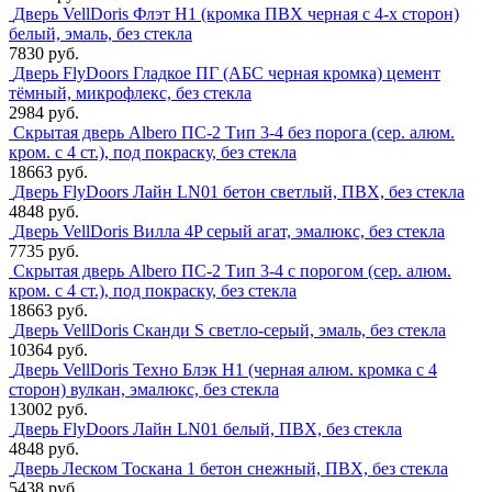
Дверь VellDoris Флэт H1 (кромка ПВХ черная с 4-х сторон)
белый, эмаль, без стекла
7830 руб.
Дверь FlyDoors Гладкое ПГ (АБС черная кромка) цемент
тёмный, микрофлекс, без стекла
2984 руб.
Скрытая дверь Albero ПС-2 Тип 3-4 без порога (сер. алюм.
кром. с 4 ст.), под покраску, без стекла
18663 руб.
Дверь FlyDoors Лайн LN01 бетон светлый, ПВХ, без стекла
4848 руб.
Дверь VellDoris Вилла 4P серый агат, эмалюкс, без стекла
7735 руб.
Скрытая дверь Albero ПС-2 Тип 3-4 с порогом (сер. алюм.
кром. с 4 ст.), под покраску, без стекла
18663 руб.
Дверь VellDoris Сканди S светло-серый, эмаль, без стекла
10364 руб.
Дверь VellDoris Техно Блэк H1 (черная алюм. кромка с 4
сторон) вулкан, эмалюкс, без стекла
13002 руб.
Дверь FlyDoors Лайн LN01 белый, ПВХ, без стекла
4848 руб.
Дверь Леском Тоскана 1 бетон снежный, ПВХ, без стекла
5438 руб.