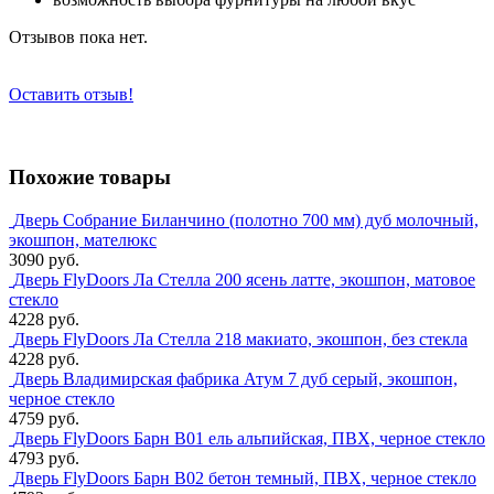
Отзывов пока нет.
Оставить отзыв!
Похожие товары
Дверь Собрание Биланчино (полотно 700 мм) дуб молочный,
экошпон, мателюкс
3090 руб.
Дверь FlyDoors Ла Стелла 200 ясень латте, экошпон, матовое
стекло
4228 руб.
Дверь FlyDoors Ла Стелла 218 макиато, экошпон, без стекла
4228 руб.
Дверь Владимирская фабрика Атум 7 дуб серый, экошпон,
черное стекло
4759 руб.
Дверь FlyDoors Барн B01 ель альпийская, ПВХ, черное стекло
4793 руб.
Дверь FlyDoors Барн B02 бетон темный, ПВХ, черное стекло