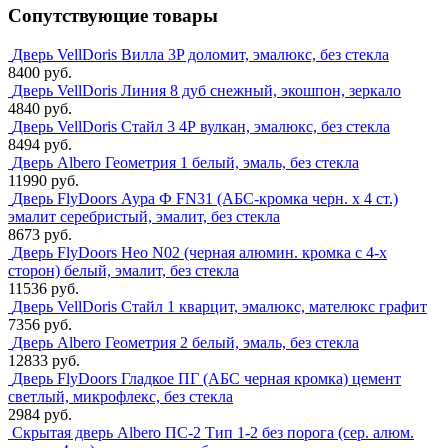
Сопутствующие товары
Дверь VellDoris Вилла 3P доломит, эмалюкс, без стекла
8400 руб.
Дверь VellDoris Линия 8 дуб снежный, экошпон, зеркало
4840 руб.
Дверь VellDoris Стайл 3 4Р вулкан, эмалюкс, без стекла
8494 руб.
Дверь Albero Геометрия 1 белый, эмаль, без стекла
11990 руб.
Дверь FlyDoors Аура Ф FN31 (АБС-кромка черн. х 4 ст.)
эмалит серебристый, эмалит, без стекла
8673 руб.
Дверь FlyDoors Нео N02 (черная алюмин. кромка с 4-х
сторон) белый, эмалит, без стекла
11536 руб.
Дверь VellDoris Стайл 1 кварцит, эмалюкс, мателюкс графит
7356 руб.
Дверь Albero Геометрия 2 белый, эмаль, без стекла
12833 руб.
Дверь FlyDoors Гладкое ПГ (АБС черная кромка) цемент
светлый, микрофлекс, без стекла
2984 руб.
Скрытая дверь Albero ПС-2 Тип 1-2 без порога (сер. алюм.