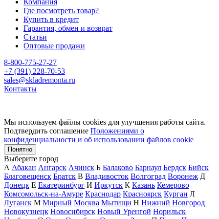
Компания
Где посмотреть товар?
Купить в кредит
Гарантия, обмен и возврат
Статьи
Оптовые продажи
8-800-775-27-27
+7 (391) 228-70-53
sales@skladremonta.ru
Контакты
Мы используем файлы cookies для улучшения работы сайта.
Подтвердить соглашение
Положениями о
конфиденциальности и об использовании файлов cookie
Понятно
Выберите город
А
Абакан
Ангарск
Ачинск
Б
Балаково
Барнаул
Бердск
Бийск
Благовещенск
Братск
В
Владивосток
Волгоград
Воронеж
Д
Донецк
Е
Екатеринбург
И
Иркутск
К
Казань
Кемерово
Комсомольск-на-Амуре
Краснодар
Красноярск
Курган
Л
Луганск
М
Мирный
Москва
Мытищи
Н
Нижний Новгород
Новокузнецк
Новосибирск
Новый Уренгой
Норильск