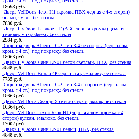
кром. с 4 ст.), под покраску, без стекла
18663 руб.
Дверь VellDoris Флэт H1 (кромка ПВХ черная с 4-х сторон)
белый, эмаль, без стекла
7830 руб.
Дверь FlyDoors Гладкое ПГ (АБС черная кромка) цемент
тёмный, микрофлекс, без стекла
2984 руб.
Скрытая дверь Albero ПС-2 Тип 3-4 без порога (сер. алюм.
кром. с 4 ст.), под покраску, без стекла
18663 руб.
Дверь FlyDoors Лайн LN01 бетон светлый, ПВХ, без стекла
4848 руб.
Дверь VellDoris Вилла 4P серый агат, эмалюкс, без стекла
7735 руб.
Скрытая дверь Albero ПС-2 Тип 3-4 с порогом (сер. алюм.
кром. с 4 ст.), под покраску, без стекла
18663 руб.
Дверь VellDoris Сканди S светло-серый, эмаль, без стекла
10364 руб.
Дверь VellDoris Техно Блэк H1 (черная алюм. кромка с 4
сторон) вулкан, эмалюкс, без стекла
13002 руб.
Дверь FlyDoors Лайн LN01 белый, ПВХ, без стекла
4848 руб.