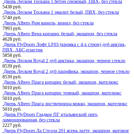
Дверь Леском Тоскана 1 бетон снежный, ПВХ, без стекла
5438 руб.
Дверь Леском Тоскана 1 эмалит белый, ПВХ, без стекла
5740 руб.
Дверь Albero Рим ваниль, винил, без стекла
7993 руб.
Дверь Albero Вена кипарис белый, экошпон, без стекла
4628 руб.
Дверь FlyDoors Лофт LF03 (кромка с 4-х строн) дуб арктик,
ПВХ, АБС-пластик
5858 руб.
Дверь Леском Royal 2 дуб арктика, экошпон, черное стекло
8539 руб.
Дверь Леском Royal 2 дуб пацифика, экошпон, черное стекло
8539 руб.
Дверь Albero Прага кипарис белый, экошпон, мателюкс
5010 руб.
Дверь Albero Прага кипарис темный, экошпон, мателюкс
5010 руб.
Дверь Albero Прага лиственница мокко, экошпон, мателюкс
5010 руб.
Дверь FlyDoors Гладкое ПГ итальянский орех,
ламинированная, без стекла
2227 руб.
Дверь FlyDoors Ла Стелла 201 ясень латте, экошпон, матовое