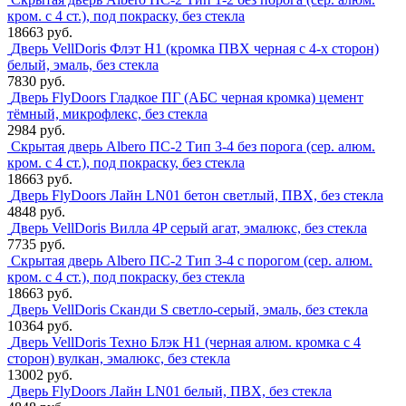
кром. с 4 ст.), под покраску, без стекла
18663 руб.
Дверь VellDoris Флэт H1 (кромка ПВХ черная с 4-х сторон)
белый, эмаль, без стекла
7830 руб.
Дверь FlyDoors Гладкое ПГ (АБС черная кромка) цемент
тёмный, микрофлекс, без стекла
2984 руб.
Скрытая дверь Albero ПС-2 Тип 3-4 без порога (сер. алюм.
кром. с 4 ст.), под покраску, без стекла
18663 руб.
Дверь FlyDoors Лайн LN01 бетон светлый, ПВХ, без стекла
4848 руб.
Дверь VellDoris Вилла 4P серый агат, эмалюкс, без стекла
7735 руб.
Скрытая дверь Albero ПС-2 Тип 3-4 с порогом (сер. алюм.
кром. с 4 ст.), под покраску, без стекла
18663 руб.
Дверь VellDoris Сканди S светло-серый, эмаль, без стекла
10364 руб.
Дверь VellDoris Техно Блэк H1 (черная алюм. кромка с 4
сторон) вулкан, эмалюкс, без стекла
13002 руб.
Дверь FlyDoors Лайн LN01 белый, ПВХ, без стекла