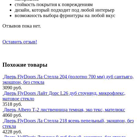
стойкость покрытия к повреждениям
дизайн, который подходит под любой интерьер
возможность выбора фурнитуры на любой вкус
Отзывов пока нет.
Оставить отзыв!
Похожие товары
Дверь FlyDoors Ла Стелла 204 (полотно 700 мм) дуб сантьяго,
экошпон, без стекла
3090 руб.
Дверь FlyDoors Лайт Дорс L26 дуб стоунвуд, микрофлекс,
матовое стекло
3518 руб.
Дверь Albero Т-2 лиственница темная, эко текс, мателюкс
4060 руб.
Дверь FlyDoors Ла Стелла 218 ясень пепельный, экошпон, без
стекла
4228 руб.