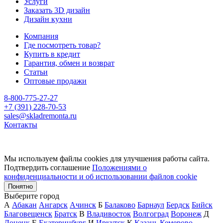
Услуги
Заказать 3D дизайн
Дизайн кухни
Компания
Где посмотреть товар?
Купить в кредит
Гарантия, обмен и возврат
Статьи
Оптовые продажи
8-800-775-27-27
+7 (391) 228-70-53
sales@skladremonta.ru
Контакты
Мы используем файлы cookies для улучшения работы сайта.
Подтвердить соглашение
Положениями о
конфиденциальности и об использовании файлов cookie
Понятно
Выберите город
А
Абакан
Ангарск
Ачинск
Б
Балаково
Барнаул
Бердск
Бийск
Благовещенск
Братск
В
Владивосток
Волгоград
Воронеж
Д
Донецк
Е
Екатеринбург
И
Иркутск
К
Казань
Кемерово