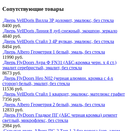
Сопутствующие товары
Дверь VellDoris Вилла 3P доломит, эмалюкс, без стекла
8400 руб.
Дверь VellDoris Линия 8 дуб снежный, экошпон, зеркало
4840 руб.
Дверь VellDoris Стайл 3 4Р вулкан, эмалюкс, без стекла
8494 руб.
Дверь Albero Геометрия 1 белый, эмаль, без стекла
11990 руб.
Дверь FlyDoors Аура Ф FN31 (АБС-кромка черн. х 4 ст.)
эмалит серебристый, эмалит, без стекла
8673 руб.
Дверь FlyDoors Нео N02 (черная алюмин. кромка с 4-х
сторон) белый, эмалит, без стекла
11536 руб.
Дверь VellDoris Стайл 1 кварцит, эмалюкс, мателюкс графит
7356 руб.
Дверь Albero Геометрия 2 белый, эмаль, без стекла
12833 руб.
Дверь FlyDoors Гладкое ПГ (АБС черная кромка) цемент
светлый, микрофлекс, без стекла
2984 руб.
Скрытая дверь Albero ПС-2 Тип 1-2 без порога (сер. алюм.