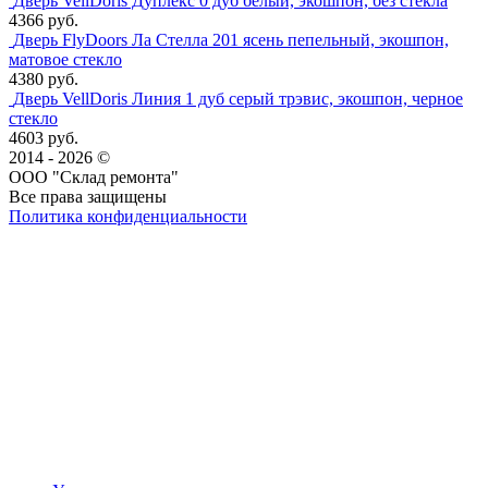
Дверь VellDoris Дуплекс 0 дуб белый, экошпон, без стекла
4366 руб.
Дверь FlyDoors Ла Стелла 201 ясень пепельный, экошпон,
матовое стекло
4380 руб.
Дверь VellDoris Линия 1 дуб серый трэвис, экошпон, черное
стекло
4603 руб.
2014 - 2026 ©
ООО "Склад ремонта"
Все права защищены
Политика конфиденциальности
Наша группа Вконтакте
Наш канал YouTube
Наш канал Telegram