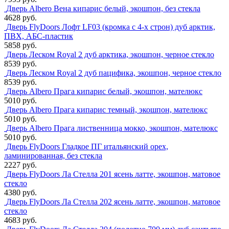
Дверь Albero Вена кипарис белый, экошпон, без стекла
4628 руб.
Дверь FlyDoors Лофт LF03 (кромка с 4-х строн) дуб арктик,
ПВХ, АБС-пластик
5858 руб.
Дверь Леском Royal 2 дуб арктика, экошпон, черное стекло
8539 руб.
Дверь Леском Royal 2 дуб пацифика, экошпон, черное стекло
8539 руб.
Дверь Albero Прага кипарис белый, экошпон, мателюкс
5010 руб.
Дверь Albero Прага кипарис темный, экошпон, мателюкс
5010 руб.
Дверь Albero Прага лиственница мокко, экошпон, мателюкс
5010 руб.
Дверь FlyDoors Гладкое ПГ итальянский орех,
ламинированная, без стекла
2227 руб.
Дверь FlyDoors Ла Стелла 201 ясень латте, экошпон, матовое
стекло
4380 руб.
Дверь FlyDoors Ла Стелла 202 ясень латте, экошпон, матовое
стекло
4683 руб.