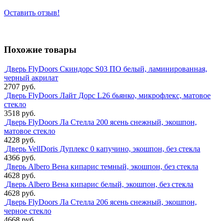
Оставить отзыв!
Похожие товары
Дверь FlyDoors Скиндорс S03 ПО белый, ламинированная,
черный акрилат
2707 руб.
Дверь FlyDoors Лайт Дорс L26 бьянко, микрофлекс, матовое
стекло
3518 руб.
Дверь FlyDoors Ла Стелла 200 ясень снежный, экошпон,
матовое стекло
4228 руб.
Дверь VellDoris Дуплекс 0 капучино, экошпон, без стекла
4366 руб.
Дверь Albero Вена кипарис темный, экошпон, без стекла
4628 руб.
Дверь Albero Вена кипарис белый, экошпон, без стекла
4628 руб.
Дверь FlyDoors Ла Стелла 206 ясень снежный, экошпон,
черное стекло
4668 руб.