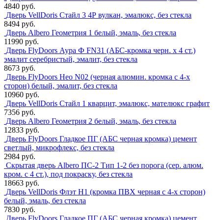
4840 руб.
Дверь VellDoris Стайл 3 4Р вулкан, эмалюкс, без стекла
8494 руб.
Дверь Albero Геометрия 1 белый, эмаль, без стекла
11990 руб.
Дверь FlyDoors Аура Ф FN31 (АБС-кромка черн. х 4 ст.)
эмалит серебристый, эмалит, без стекла
8673 руб.
Дверь FlyDoors Нео N02 (черная алюмин. кромка с 4-х
сторон) белый, эмалит, без стекла
10960 руб.
Дверь VellDoris Стайл 1 кварцит, эмалюкс, мателюкс графит
7356 руб.
Дверь Albero Геометрия 2 белый, эмаль, без стекла
12833 руб.
Дверь FlyDoors Гладкое ПГ (АБС черная кромка) цемент
светлый, микрофлекс, без стекла
2984 руб.
Скрытая дверь Albero ПС-2 Тип 1-2 без порога (сер. алюм.
кром. с 4 ст.), под покраску, без стекла
18663 руб.
Дверь VellDoris Флэт H1 (кромка ПВХ черная с 4-х сторон)
белый, эмаль, без стекла
7830 руб.
Дверь FlyDoors Гладкое ПГ (АБС черная кромка) цемент