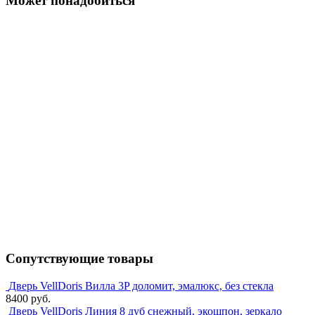
Может понадобиться
Сопутствующие товары
Дверь VellDoris Вилла 3P доломит, эмалюкс, без стекла
8400 руб.
Дверь VellDoris Линия 8 дуб снежный, экошпон, зеркало