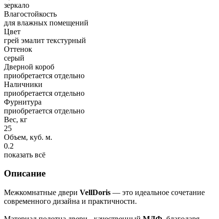
зеркало
Влагостойкость
для влажных помещений
Цвет
грей эмалит текстурный
Оттенок
серый
Дверной короб
приобретается отдельно
Наличники
приобретается отдельно
Фурнитура
приобретается отдельно
Вес, кг
25
Объем, куб. м.
0.2
показать всё
Описание
Межкомнатные двери
VellDoris
— это идеальное сочетание
современного дизайна и практичности.
Материал полотна двери - качественный
МДФ
, благодаря