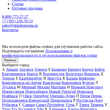
Статьи
Оптовые продажи
8-800-775-27-27
+7 (391) 228-70-53
sales@skladremonta.ru
Контакты
Мы используем файлы cookies для улучшения работы сайта.
Подтвердить соглашение
Положениями о
конфиденциальности и об использовании файлов cookie
Понятно
Выберите город
А
Абакан
Ангарск
Ачинск
Б
Балаково
Барнаул
Бердск
Бийск
Благовещенск
Братск
В
Владивосток
Волгоград
Воронеж
Д
Донецк
Е
Екатеринбург
И
Иркутск
К
Казань
Кемерово
Комсомольск-на-Амуре
Краснодар
Красноярск
Курган
Л
Луганск
М
Мирный
Москва
Мытищи
Н
Нижний Новгород
Новокузнецк
Новосибирск
Новый Уренгой
Норильск
Ноябрьск
О
Омск
Оренбург
Орехово-Зуево
П
Пенза
Пермь
Петропавловск-Камчатский
Прокопьевск
Р
Ростов-на-Дону
Рубцовск
С
Самара
Санкт-Петербург
Сочи
Т
Томск
Тюмень
У
Улан-Удэ
Уссурийск
Уфа
Х
Хабаровск
Ханты-Мансийск