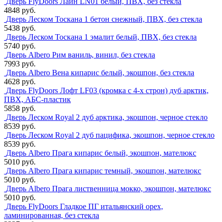
Дверь FlyDoors Лайн LN01 белый, ПВХ, без стекла
4848 руб.
Дверь Леском Тоскана 1 бетон снежный, ПВХ, без стекла
5438 руб.
Дверь Леском Тоскана 1 эмалит белый, ПВХ, без стекла
5740 руб.
Дверь Albero Рим ваниль, винил, без стекла
7993 руб.
Дверь Albero Вена кипарис белый, экошпон, без стекла
4628 руб.
Дверь FlyDoors Лофт LF03 (кромка с 4-х строн) дуб арктик,
ПВХ, АБС-пластик
5858 руб.
Дверь Леском Royal 2 дуб арктика, экошпон, черное стекло
8539 руб.
Дверь Леском Royal 2 дуб пацифика, экошпон, черное стекло
8539 руб.
Дверь Albero Прага кипарис белый, экошпон, мателюкс
5010 руб.
Дверь Albero Прага кипарис темный, экошпон, мателюкс
5010 руб.
Дверь Albero Прага лиственница мокко, экошпон, мателюкс
5010 руб.
Дверь FlyDoors Гладкое ПГ итальянский орех,
ламинированная, без стекла