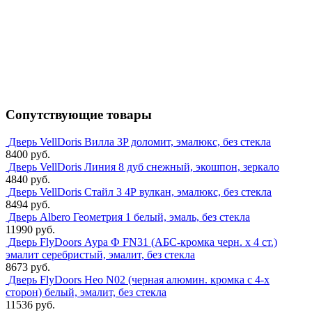
Сопутствующие товары
Дверь VellDoris Вилла 3P доломит, эмалюкс, без стекла
8400 руб.
Дверь VellDoris Линия 8 дуб снежный, экошпон, зеркало
4840 руб.
Дверь VellDoris Стайл 3 4Р вулкан, эмалюкс, без стекла
8494 руб.
Дверь Albero Геометрия 1 белый, эмаль, без стекла
11990 руб.
Дверь FlyDoors Аура Ф FN31 (АБС-кромка черн. х 4 ст.)
эмалит серебристый, эмалит, без стекла
8673 руб.
Дверь FlyDoors Нео N02 (черная алюмин. кромка с 4-х
сторон) белый, эмалит, без стекла
11536 руб.