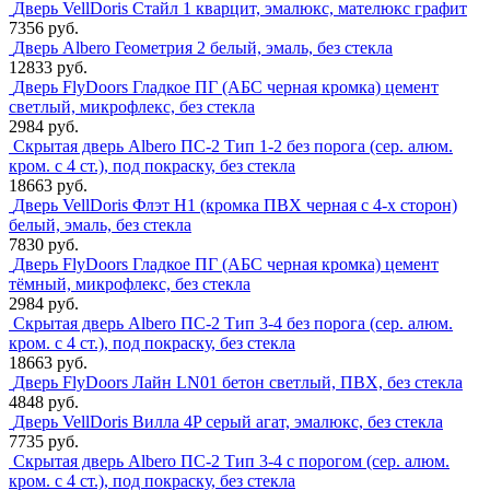
Дверь VellDoris Стайл 1 кварцит, эмалюкс, мателюкс графит
7356 руб.
Дверь Albero Геометрия 2 белый, эмаль, без стекла
12833 руб.
Дверь FlyDoors Гладкое ПГ (АБС черная кромка) цемент
светлый, микрофлекс, без стекла
2984 руб.
Скрытая дверь Albero ПС-2 Тип 1-2 без порога (сер. алюм.
кром. с 4 ст.), под покраску, без стекла
18663 руб.
Дверь VellDoris Флэт H1 (кромка ПВХ черная с 4-х сторон)
белый, эмаль, без стекла
7830 руб.
Дверь FlyDoors Гладкое ПГ (АБС черная кромка) цемент
тёмный, микрофлекс, без стекла
2984 руб.
Скрытая дверь Albero ПС-2 Тип 3-4 без порога (сер. алюм.
кром. с 4 ст.), под покраску, без стекла
18663 руб.
Дверь FlyDoors Лайн LN01 бетон светлый, ПВХ, без стекла
4848 руб.
Дверь VellDoris Вилла 4P серый агат, эмалюкс, без стекла
7735 руб.
Скрытая дверь Albero ПС-2 Тип 3-4 с порогом (сер. алюм.
кром. с 4 ст.), под покраску, без стекла