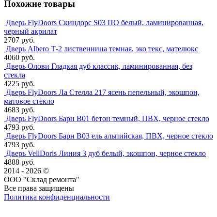
Похожие товары
Дверь FlyDoors Скиндорс S03 ПО белый, ламинированная,
черный акрилат
2707 руб.
Дверь Albero Т-2 лиственница темная, эко текс, мателюкс
4060 руб.
Дверь Олови Гладкая дуб классик, ламинированная, без
стекла
4225 руб.
Дверь FlyDoors Ла Стелла 217 ясень пепельный, экошпон,
матовое стекло
4683 руб.
Дверь FlyDoors Барн B01 бетон темный, ПВХ, черное стекло
4793 руб.
Дверь FlyDoors Барн B03 ель альпийская, ПВХ, черное стекло
4793 руб.
Дверь VellDoris Линия 3 дуб белый, экошпон, черное стекло
4888 руб.
2014 - 2026 ©
ООО "Склад ремонта"
Все права защищены
Политика конфиденциальности
Наша группа Вконтакте
Наш канал YouTube