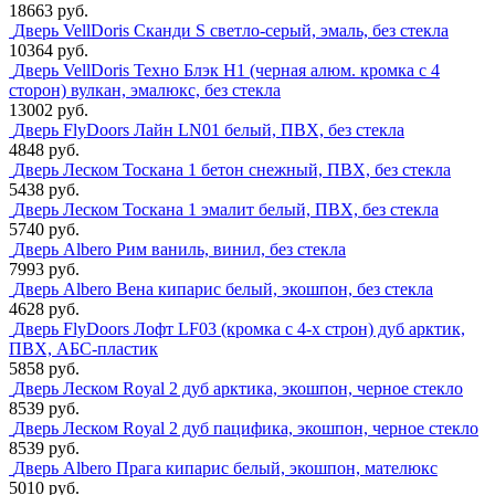
18663 руб.
Дверь VellDoris Сканди S светло-серый, эмаль, без стекла
10364 руб.
Дверь VellDoris Техно Блэк H1 (черная алюм. кромка с 4
сторон) вулкан, эмалюкс, без стекла
13002 руб.
Дверь FlyDoors Лайн LN01 белый, ПВХ, без стекла
4848 руб.
Дверь Леском Тоскана 1 бетон снежный, ПВХ, без стекла
5438 руб.
Дверь Леском Тоскана 1 эмалит белый, ПВХ, без стекла
5740 руб.
Дверь Albero Рим ваниль, винил, без стекла
7993 руб.
Дверь Albero Вена кипарис белый, экошпон, без стекла
4628 руб.
Дверь FlyDoors Лофт LF03 (кромка с 4-х строн) дуб арктик,
ПВХ, АБС-пластик
5858 руб.
Дверь Леском Royal 2 дуб арктика, экошпон, черное стекло
8539 руб.
Дверь Леском Royal 2 дуб пацифика, экошпон, черное стекло
8539 руб.
Дверь Albero Прага кипарис белый, экошпон, мателюкс
5010 руб.